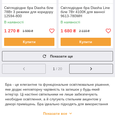
Світлодіодне бра Diasha біле
Світлодіодне бра Diasha Line
78Вт 3 режими для коридору
біле 7Вт 4100К для ванної
12594-800
9613-780WH
В наявності
В наявності
1 270
1 680
₴
₴
1 590 ₴
2 110 ₴
Купити
Купити
Показати ще
1
/ 20
Бра - це елегантне та функціональне освітлювальне рішення,
яке додає неповторну чарівність та затишок у будь-який
інтер'єр. Ці настінні світильники не лише забезпечують
необхідне освітлення, а й слугують стильним акцентом у
декорі приміщень. Бра ідеально підходять для використання
у вітальні, спальні, коридорі чи ванній кімнаті, створюючи
Показати все
м'яке та комфортне світло.