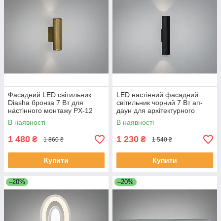
Фасадний LED світильник
LED настінний фасадний
Diasha бронза 7 Вт для
світильник чорний 7 Вт ап-
настінного монтажу PX-12
даун для архітектурного
підсвічування PX-13
В наявності
В наявності
1 480
1 230
₴
₴
1 860 ₴
1 540 ₴
Купити
Купити
–20%
–20%