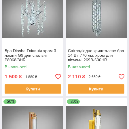
Бра Diasha Гліцинія хром 3
Світлодіодне кришталеве бра
лампи G9 для спальні
14 Вт, 770 лм, хром для
P8068/3HR
вітальні 269B-600HR
В наявності
В наявності
1 500
2 110
₴
₴
1 880 ₴
2 650 ₴
Купити
Купити
–20%
–20%