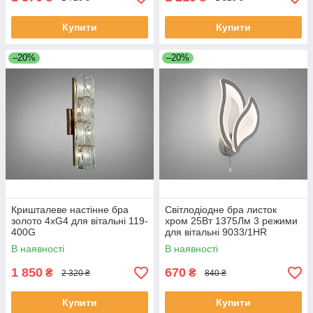
Купити
Купити
–20%
–20%
Кришталеве настінне бра
Світлодіодне бра листок
золото 4xG4 для вітальні 119-
хром 25Вт 1375Лм 3 режими
400G
для вітальні 9033/1HR
В наявності
В наявності
1 850
670
₴
₴
2 320 ₴
840 ₴
Купити
Купити