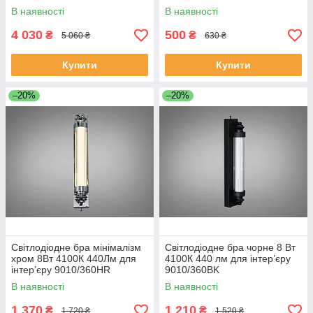
1000HR
В наявності
В наявності
4 030
500
₴
₴
5 060 ₴
630 ₴
Купити
Купити
–20%
–20%
Світлодіодне бра мінімалізм
Світлодіодне бра чорне 8 Вт
хром 8Вт 4100К 440Лм для
4100К 440 лм для інтер’єру
інтер’єру 9010/360HR
9010/360BK
В наявності
В наявності
1 370
1 210
₴
₴
1 720 ₴
1 520 ₴