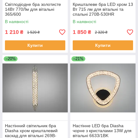
Світлодіодне бра золотисте
Кришталеве бра LED хром 13
14Вт 770Лм для вітальні
Вт 715 лм для вітальні та
365/600
спальні 270B-530HR
В наявності
В наявності
1 210
1 850
₴
₴
1 520 ₴
2 320 ₴
Купити
Купити
–20%
–21%
Настінний світильник бра
Настінне LED бра Diasha
Diasha хром кришталевий
чорне з кристалами 13W для
каскад для вітальні 269B-
вітальні 6633/1BK