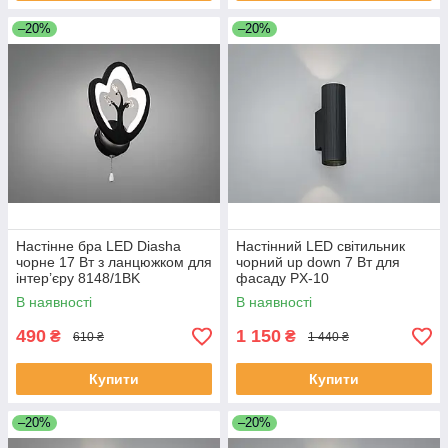
–20%
–20%
Настінне бра LED Diasha
Настінний LED світильник
чорне 17 Вт з ланцюжком для
чорний up down 7 Вт для
інтер’єру 8148/1BK
фасаду PX-10
В наявності
В наявності
490
1 150
₴
₴
610 ₴
1 440 ₴
Купити
Купити
–20%
–20%