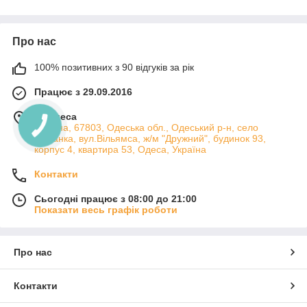
Завдяки різноманітності дизайнів та стилів – від класичних та
вінтажних до сучасних та мінімалістичних – бра легко
Про нас
вписуються у будь-який інтер'єр, підкреслюючи його
індивідуальність. Ці світильники можуть бути оснащені
функціями регулювання яскравості та напрямку світла, що
100% позитивних з 90 відгуків за рік
дозволяє налаштувати освітлення під конкретні потреби та
Працює з 29.09.2016
настрої.
Комбінуючи естетичну привабливість з функціональністю, бра
м. Одеса
можуть бути як основним джерелом світла, так і додатковим
Україна, 67803, Одеська обл., Одеський р-н, село
акцентним елементом, створюючи теплу та затишну
Лиманка, вул.Вільямса, ж/м "Дружний", будинок 93,
корпус 4, квартира 53, Одеса, Україна
атмосферу. Їх компактні розміри та різноманітні оздоблення
дозволяють легко інтегрувати їх у будь-який простір, роблячи
Контакти
його більш гармонійним та стильним.
Сьогодні працює з 08:00 до 21:00
Показати весь графік роботи
Про нас
Контакти