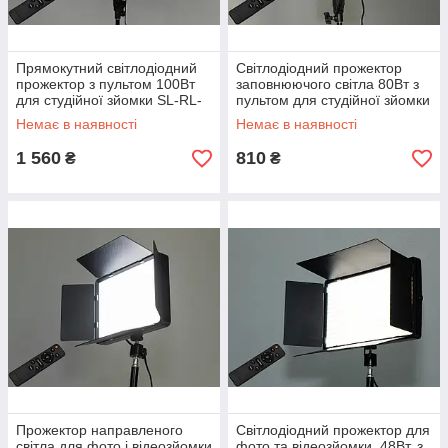
Прямокутний світлодіодний
Світлодіодний прожектор
прожектор з пультом 100Вт
заповнюючого світла 80Вт з
для студійної зйомки SL-RL-
пультом для студійної зйомки
24
SL-RL-16
Немає в наявності
Немає в наявності
1 560
810
₴
₴
Прожектор направленого
Світлодіодний прожектор для
світла для фото і відеозйомки
фото та відеозйомки, 48Вт, з