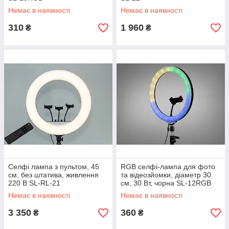
Немає в наявності
Немає в наявності
310
1 960
₴
₴
Селфі лампа з пультом, 45
RGB селфі-лампа для фото
см, без штатива, живлення
та відеозйомки, діаметр 30
220 В SL-RL-21
см, 30 Вт, чорна SL-12RGB
Немає в наявності
Немає в наявності
3 350
360
₴
₴