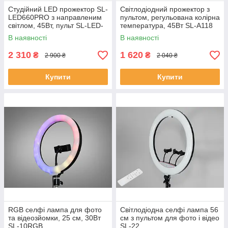
Студійний LED прожектор SL-
Світлодіодний прожектор з
LED660PRO з направленим
пультом, регульована колірна
світлом, 45Вт, пульт SL-LED-
температура, 45Вт SL-A118
660PRO
В наявності
В наявності
2 310
1 620
₴
₴
2 900 ₴
2 040 ₴
Купити
Купити
RGB селфі лампа для фото
Світлодіодна селфі лампа 56
та відеозйомки, 25 см, 30Вт
см з пультом для фото і відео
SL-10RGB
SL-22