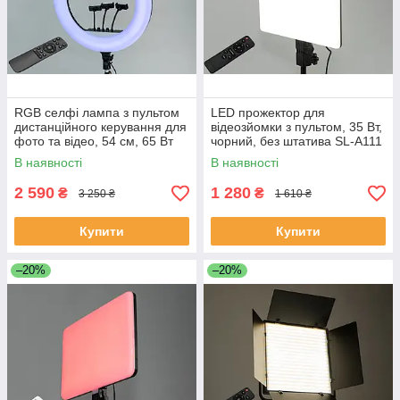
RGB селфі лампа з пультом
LED прожектор для
дистанційного керування для
відеозйомки з пультом, 35 Вт,
фото та відео, 54 см, 65 Вт
чорний, без штатива SL-A111
SL-RL-21RGB
В наявності
В наявності
2 590
1 280
₴
₴
3 250 ₴
1 610 ₴
Купити
Купити
–20%
–20%