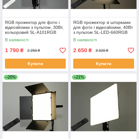
RGB прожектор для фото і
RGB прожектор зі шторками
відеозйомки з пультом, 30Вт,
для фото і відеозйомки, 40Вт
кольоровий SL-A101RGB
з пультом SL-LED-660RGB
В наявності
В наявності
1 790
2 650
₴
₴
2 250 ₴
3 320 ₴
Купити
Купити
–20%
–21%