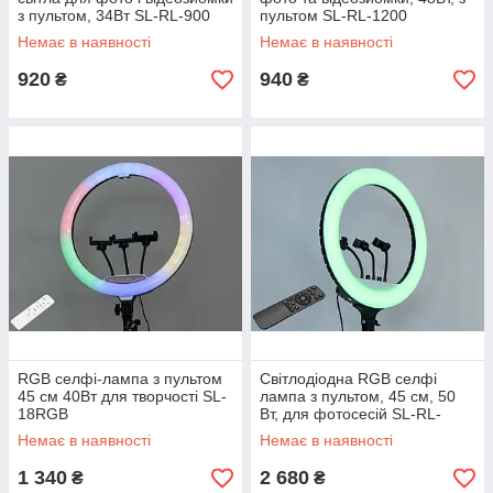
з пультом, 34Вт SL-RL-900
пультом SL-RL-1200
Немає в наявності
Немає в наявності
920
940
₴
₴
RGB селфі-лампа з пультом
Світлодіодна RGB селфі
45 см 40Вт для творчості SL-
лампа з пультом, 45 см, 50
18RGB
Вт, для фотосесій SL-RL-
18RGB
Немає в наявності
Немає в наявності
1 340
2 680
₴
₴