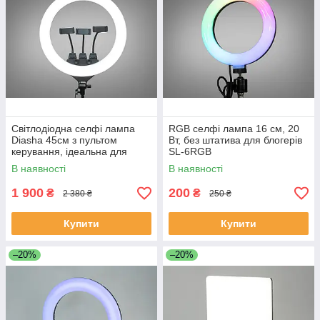
Світлодіодна селфі лампа
RGB селфі лампа 16 см, 20
Diasha 45см з пультом
Вт, без штатива для блогерів
керування, ідеальна для
SL-6RGB
блогерів SL-ZB-F348
В наявності
В наявності
1 900
200
₴
₴
2 380 ₴
250 ₴
Купити
Купити
–20%
–20%