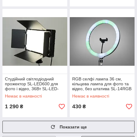
Студійний світлодіодний
RGB селфі лампа 36 см,
прожектор SL-LED600 для
кільцева лампа для фото та
фото і відео, 36Вт SL-LED-
відео, без штатива SL-14RGB
600
Немає в наявності
Немає в наявності
1 290
430
₴
₴
Показати ще