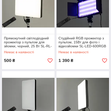
Прямокутний світлодіодний
Студійний RGB прожектор з
прожектор з пультом для
пультом, 15Вт для фото і
зйомки, чорний, 25 Вт SL-RL-
відеозйомки SL-LED-600RGB
11
Немає в наявності
Немає в наявності
500
1 390
₴
₴