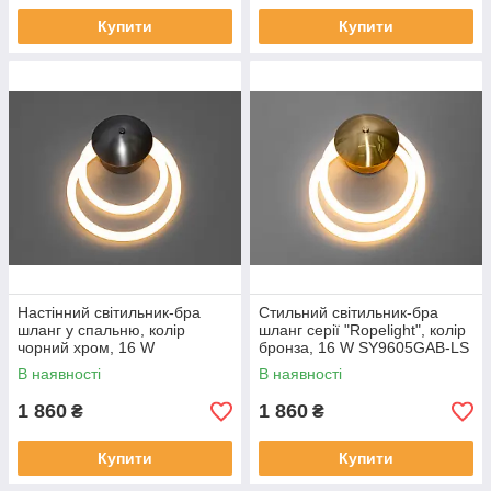
Купити
Купити
Настінний світильник-бра
Стильний світильник-бра
шланг у спальню, колір
шланг серії "Ropelight", колір
чорний хром, 16 W
бронза, 16 W SY9605GAB-LS
SY9605BHR-LS
В наявності
В наявності
1 860
1 860
₴
₴
Купити
Купити