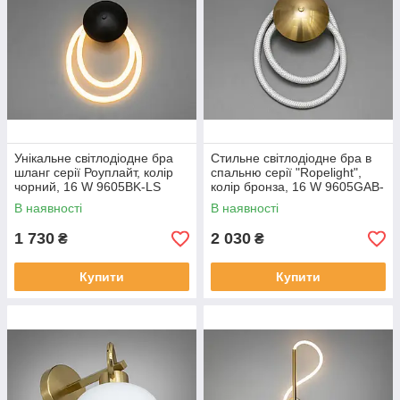
Унікальне світлодіодне бра
Стильне світлодіодне бра в
шланг серії Роуплайт, колір
спальню серії "Ropelight",
чорний, 16 W 9605BK-LS
колір бронза, 16 W 9605GAB-
LS
В наявності
В наявності
1 730
2 030
₴
₴
Купити
Купити