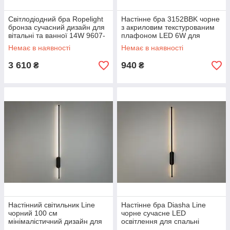
Світлодіодний бра Ropelight
Настінне бра 3152BBK чорне
бронза сучасний дизайн для
з акриловим текстурованим
вітальні та ванної 14W 9607-
плафоном LED 6W для
GAB 3color
інтер’єру 9152-B BK
Немає в наявності
Немає в наявності
3 610
940
₴
₴
Настінний світильник Line
Настінне бра Diasha Line
чорний 100 см
чорне сучасне LED
мінімалістичний дизайн для
освітлення для спальні
спальні 7099/1000BK
7099/800BK