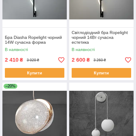
Світлодіодний бра Ropelight
Бра Diasha Ropelight чорний
чорний 14Вт сучасна
14W сучасна форма
естетика
В наявності
В наявності
2 410
2 600
₴
₴
3 020 ₴
3 260 ₴
Купити
Купити
–20%