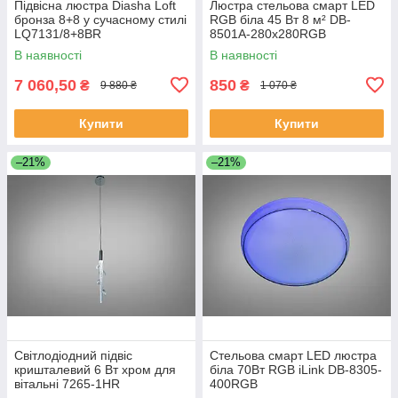
Підвісна люстра Diasha Loft
Люстра стельова смарт LED
бронза 8+8 у сучасному стилі
RGB біла 45 Вт 8 м² DB-
LQ7131/8+8BR
8501A-280x280RGB
В наявності
В наявності
7 060,50
850
₴
₴
9 880 ₴
1 070 ₴
Купити
Купити
–21%
–21%
Світлодіодний підвіс
Стельова смарт LED люстра
кришталевий 6 Вт хром для
біла 70Вт RGB iLink DB-8305-
вітальні 7265-1HR
400RGB