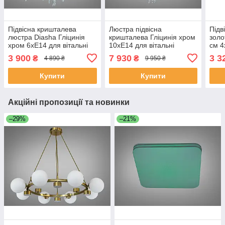
Підвісна кришталева
Люстра підвісна
Підв
люстра Diasha Гліцинія
кришталева Гліцинія хром
золо
хром 6xE14 для вітальні
10xE14 для вітальні
см 4
P8058/D500HR
P8058/D800HR
P80
3 900
7 930
3 3
₴
₴
4 890 ₴
9 950 ₴
Купити
Купити
Акційні пропозиції та новинки
–29%
–21%