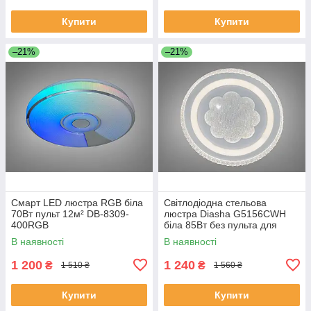
Купити
Купити
–21%
–21%
Смарт LED люстра RGB біла
Світлодіодна стельова
70Вт пульт 12м² DB-8309-
люстра Diasha G5156CWH
400RGB
біла 85Вт без пульта для
вітальні WG5156/C WH
В наявності
В наявності
1 200
1 240
₴
₴
1 510 ₴
1 560 ₴
Купити
Купити