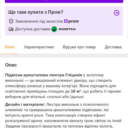
Що таке купити з Пром?
Замовлення під захистом
Доступна доставка
Опис
Характеристики
Відгуки про товар
Доставка
Опис
Підвісна кришталева люстра Гліцинія
у золотому
виконанні — це вишуканий елемент декору, що створить
атмосферу розкоші у вашому інтер'єрі. Вона підходить для
освітлення приміщень площею до
16 м²
, що робить її гарним
вибором для вітальні, спальні або їдальні.
Дизайн і матеріали:
Люстра виконана з позолоченого
алюмінію та прикрашена кришталевими підвісками, які
імітують краплі роси. Така композиція створює ефект
розгалуженої крони, наповнюючи кімнату грою світла та тіней.
Завдяки прозорості кришталю та теплому відтінку золота,