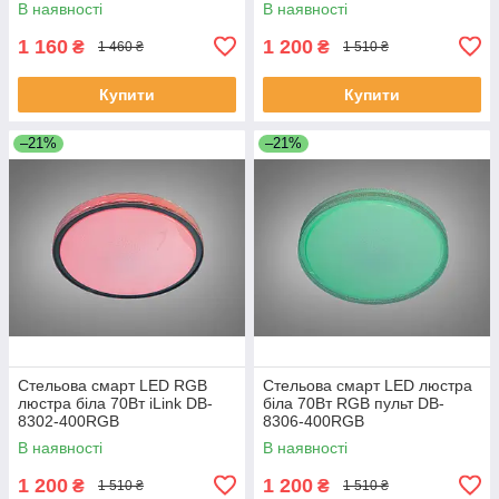
В наявності
В наявності
1 160
1 200
₴
₴
1 460 ₴
1 510 ₴
Купити
Купити
–21%
–21%
Стельова смарт LED RGB
Стельова смарт LED люстра
люстра біла 70Вт iLink DB-
біла 70Вт RGB пульт DB-
8302-400RGB
8306-400RGB
В наявності
В наявності
1 200
1 200
₴
₴
1 510 ₴
1 510 ₴