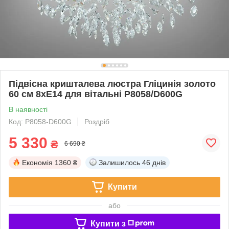
Підвісна кришталева люстра Гліцинія золото
60 см 8xE14 для вітальні P8058/D600G
В наявності
Код: P8058-D600G
Роздріб
5 330
₴
6 690 ₴
Економія
1360 ₴
Залишилось
46 днів
Купити
або
Купити з