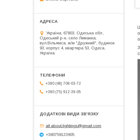
о
Україна, 67803, Одеська обл.,
Одеський р-н, село Лиманка,
вул.Вільямса, ж/м "Дружний", будинок
З
93, корпус 4, квартира 53, Одеса,
Україна
с
+380 (48) 708-03-72
+380 (75) 912-39-05
all.about.lightings@gmail.com
+380759123905