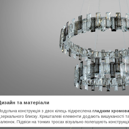
Дизайн та матеріали
одульна конструкція з двох кілець підкреслена
гладким хромов
зеркального блиску. Кришталеві елементи додають вишуканості та
алюнок. Підвіси на тонких тросах візуально полегшують конструкці