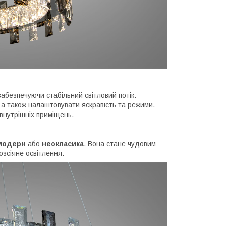
абезпечуючи стабільний світловий потік.
 а також налаштовувати яскравість та режими.
внутрішніх приміщень.
модерн
або
неокласика
. Вона стане чудовим
озсіяне освітлення.