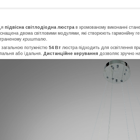
Ця
підвісна світлодіодна люстра
в хромованому виконанні стане
снащена двома світловими модулями, які створюють гармонійну ге
ограненому
кришталю
.
 загальною потужністю
54 Вт
люстра підходить для освітлення при
пальня або їдальня.
Дистанційне керування
дозволяє зручно на