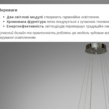
Переваги
Два світлові модулі
створюють гармонійне освітлення.
Хромована фурнітура
легко поєднується з сучасною техніко
Енергоефективність
світлодіодів перевершує традиційні лам
учасний дизайн та практичність роблять цю модель чудовим виб
еруванні освітленням.