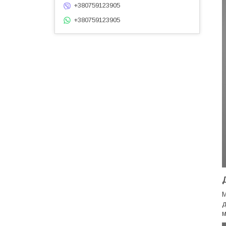
+380759123905
+380759123905
М
д
м