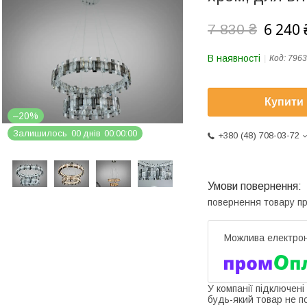
6 240 
7 830 ₴
В наявності
Код:
796
Купити
–20%
Залишилось
0
0
днів
0
0
0
0
0
0
+380 (48) 708-03-72
повернення товару п
У компанії підключені
будь-який товар не п