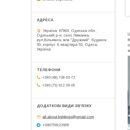
Україна, 67803, Одеська обл.,
Ц
Одеський р-н, село Лиманка,
в
вул.Вільямса, ж/м "Дружний", будинок
93, корпус 4, квартира 53, Одеса,
о
Україна
а
+380 (48) 708-03-72
+380 (75) 912-39-05
all.about.lightings@gmail.com
+380759123905