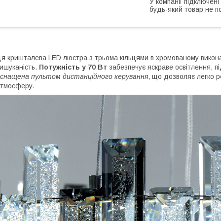
У компанії підключені
будь-який товар не п
я кришталева LED люстра з трьома кільцями в хромованому виконан
ишуканість.
Потужність у 70 Вт
забезпечує яскраве освітлення, п
снащена пультом дистанційного керування
, що дозволяє легко р
тмосферу.