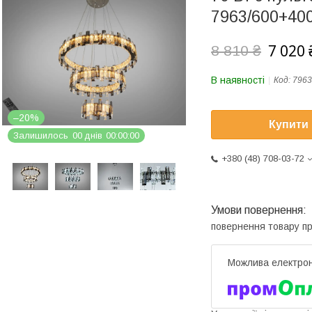
7963/600+40
7 020 
8 810 ₴
В наявності
Код:
796
–20%
Купити
Залишилось
0
0
днів
0
0
0
0
0
0
+380 (48) 708-03-72
повернення товару п