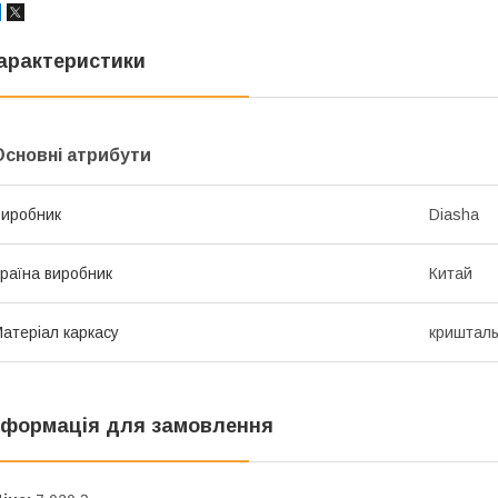
арактеристики
Основні атрибути
иробник
Diasha
раїна виробник
Китай
атеріал каркасу
криштал
нформація для замовлення