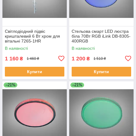
Світлодіодний підвіс
Стельова смарт LED люстра
кришталевий 6 Вт хром для
біла 70Вт RGB iLink DB-8305-
вітальні 7265-1HR
400RGB
В наявності
В наявності
1 160
1 200
₴
₴
1 460 ₴
1 510 ₴
Купити
Купити
–21%
–21%