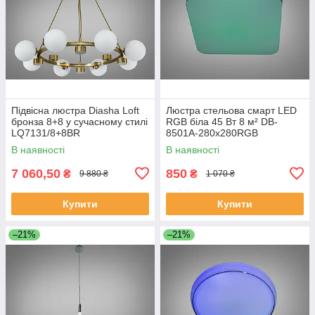
Підвісна люстра Diasha Loft
Люстра стельова смарт LED
бронза 8+8 у сучасному стилі
RGB біла 45 Вт 8 м² DB-
LQ7131/8+8BR
8501A-280x280RGB
В наявності
В наявності
7 060,50
850
₴
₴
9 880 ₴
1 070 ₴
Купити
Купити
–21%
–21%