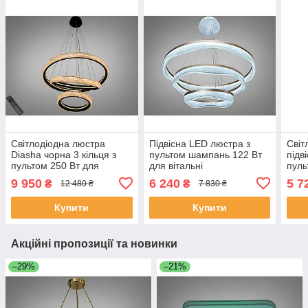
Світлодіодна люстра
Підвісна LED люстра з
Світ
Diasha чорна 3 кільця з
пультом шампань 122 Вт
підв
пультом 250 Вт для
для вітальні
пуль
вітальні 583-
MD86672/800+600+400CG
251
9 950
6 240
5 7
₴
₴
12 480 ₴
7 830 ₴
800+600+400BK
dim
Купити
Купити
Акційні пропозиції та новинки
–29%
–21%