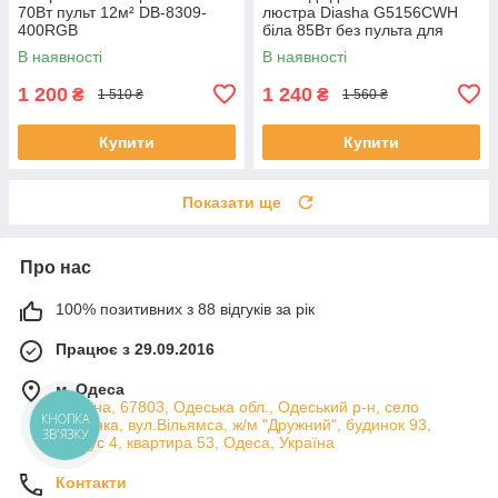
70Вт пульт 12м² DB-8309-
люстра Diasha G5156CWH
400RGB
біла 85Вт без пульта для
вітальні WG5156/C WH
В наявності
В наявності
1 200
1 240
₴
₴
1 510 ₴
1 560 ₴
Купити
Купити
Показати ще
Про нас
100% позитивних з 88 відгуків за рік
Працює з 29.09.2016
м. Одеса
Україна, 67803, Одеська обл., Одеський р-н, село
Лиманка, вул.Вільямса, ж/м "Дружний", будинок 93,
корпус 4, квартира 53, Одеса, Україна
Контакти