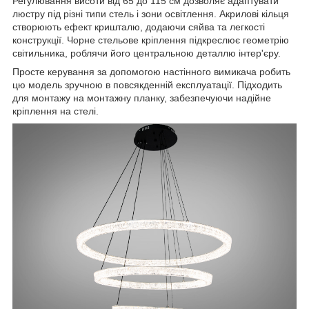
Регулювання висоти від 65 до 115 см дозволяє адаптувати
люстру під різні типи стель і зони освітлення. Акрилові кільця
створюють ефект кришталю, додаючи сяйва та легкості
конструкції. Чорне стельове кріплення підкреслює геометрію
світильника, роблячи його центральною деталлю інтер'єру.
Просте керування за допомогою настінного вимикача робить
цю модель зручною в повсякденній експлуатації. Підходить
для монтажу на монтажну планку, забезпечуючи надійне
кріплення на стелі.