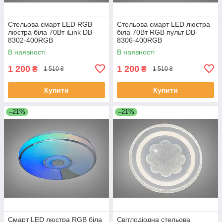
Стельова смарт LED RGB
Стельова смарт LED люстра
люстра біла 70Вт iLink DB-
біла 70Вт RGB пульт DB-
8302-400RGB
8306-400RGB
В наявності
В наявності
1 200
1 200
₴
₴
1 510 ₴
1 510 ₴
Купити
Купити
–21%
–21%
Смарт LED люстра RGB біла
Світлодіодна стельова