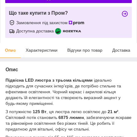
Що таке купити з Пром?
Замовлення під захистом
Доступна доставка
Опис
Характеристики
Відгуки про товар
Доставка
Опис
Підвісна LED люстра з трьома кільцями
ідеально
підходить для сучасних інтер'єрів, де потрібно стильне та
ефективне освітлення. Чорний каркас і акрилові кільця
додають їй елегантності та створюють виразний акцент у
будь-якому приміщенні.
З потужністю
125 Вт
, ця люстра легко освітлює до
21 м²
.
Світловий потік становить
6875 люмен
, забезпечуючи яскраве
та рівномірне освітлення без різких тіней. Це робить її
придатною для вітальні, офісу чи спальні.