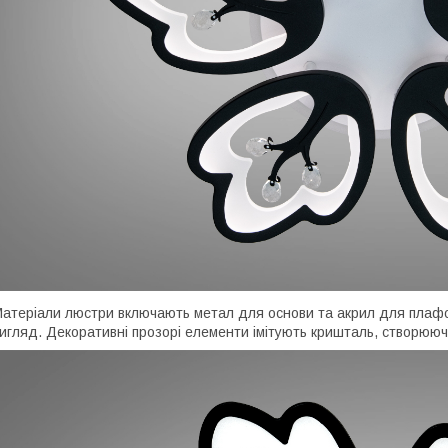
атеріали люстри включають метал для основи та акрил для плафоні
игляд. Декоративні прозорі елементи імітують кришталь, створюючи