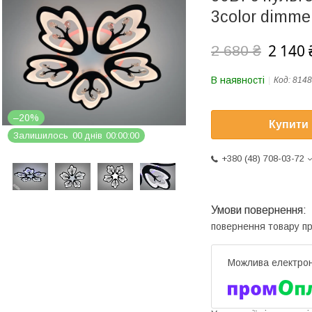
3color dimme
2 140 
2 680 ₴
В наявності
Код:
814
–20%
Купити
Залишилось
0
0
днів
0
0
0
0
0
0
+380 (48) 708-03-72
повернення товару п