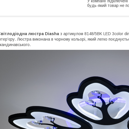
У компанії підключені
будь-який товар не п
Світлодіодна люстра Diasha
з артикулом 8148/5BK LED 3color di
нтер'єру. Люстра виконана в чорному кольорі, який легко поєднуєтьс
кандинавського.