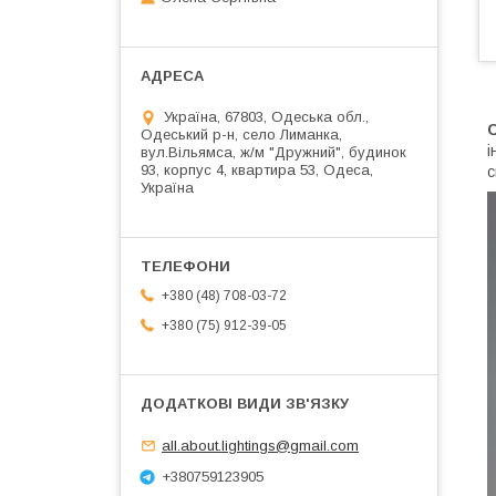
Україна, 67803, Одеська обл.,
Одеський р-н, село Лиманка,
і
вул.Вільямса, ж/м "Дружний", будинок
93, корпус 4, квартира 53, Одеса,
с
Україна
+380 (48) 708-03-72
+380 (75) 912-39-05
all.about.lightings@gmail.com
+380759123905