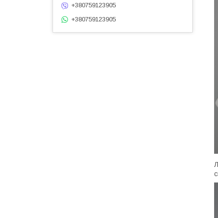
+380759123905
+380759123905
с