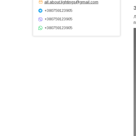
all.about.lightings@gmail.com
+380759123905
Л
+380759123905
п
+380759123905