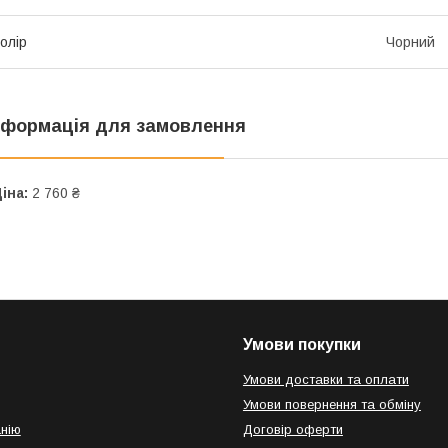
олір
Чорний
нформація для замовлення
іна:
2 760 ₴
Умови покупки
Умови доставки та оплати
Умови повернення та обміну
нію
Договір оферти