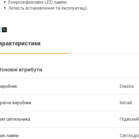
Енергоефективні LED лампи.
Легкість встановлення та експлуатації.
арактеристики
Основні атрибути
иробник
Diasha
раїна виробник
Китай
ип світильника
Підвісни
ип лампи
Світлоді