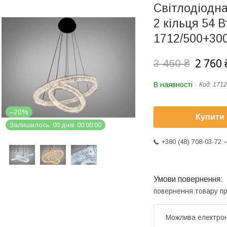
Світлодіодна
2 кільця 54 В
1712/500+30
2 760 
3 460 ₴
В наявності
Код:
1712
–20%
Купити
Залишилось
0
0
днів
0
0
0
0
0
0
+380 (48) 708-03-72
повернення товару п