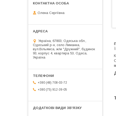
Олена Сергіївна
Україна, 67803, Одеська обл.,
П
Одеський р-н, село Лиманка,
Ї
вул.Вільямса, ж/м "Дружний", будинок
93, корпус 4, квартира 53, Одеса,
К
Україна
О
м
+380 (48) 708-03-72
+380 (75) 912-39-05