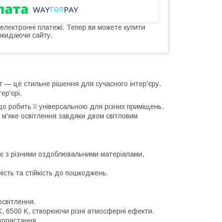
 електронні платежі. Тепер ви можете купити
окидаючи сайту.
т — це стильне рішення для сучасного інтер'єру.
ер'єрі.
що робить її універсальною для різних приміщень.
 м'яке освітлення завдяки двом світловим
ює з різними оздоблювальними матеріалами,
ість та стійкість до пошкоджень.
освітлення.
K, 6500 K, створюючи різні атмосферні ефекти.
користання.