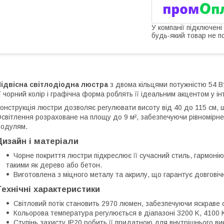
У компанії підключені
будь-який товар не п
ідвісна світлодіодна люстра
з двома кільцями потужністю 54 В
ї чорний колір і графічна форма роблять її ідеальним акцентом у інт
онструкція люстри дозволяє регулювати висоту від 40 до 115 см, 
світлення розраховане на площу до 9 м², забезпечуючи рівномірне
одулям.
Дизайн і матеріали
Чорне покриття люстри підкреслює її сучасний стиль, гармоні
такими як дерево або бетон.
Виготовлена з міцного металу та акрилу, що гарантує довговічн
Технічні характеристики
Світловий потік становить 2970 люмен, забезпечуючи яскраве 
Кольорова температура регулюється в діапазоні 3200 K, 4100 
Ступінь захисту IP20 робить її придатною для внутрішнього ви