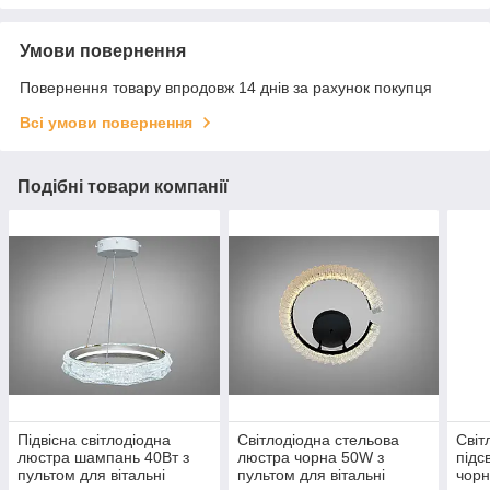
Умови повернення
Повернення товару впродовж 14 днів за рахунок покупця
Всі умови повернення
Подібні товари компанії
Підвісна світлодіодна
Світлодіодна стельова
Світ
люстра шампань 40Вт з
люстра чорна 50W з
підс
пультом для вітальні
пультом для вітальні
чорн