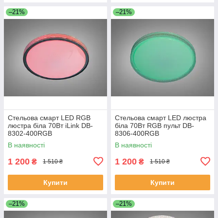
–21%
–21%
Стельова смарт LED RGB
Стельова смарт LED люстра
люстра біла 70Вт iLink DB-
біла 70Вт RGB пульт DB-
8302-400RGB
8306-400RGB
В наявності
В наявності
1 200
1 200
₴
₴
1 510 ₴
1 510 ₴
Купити
Купити
–21%
–21%