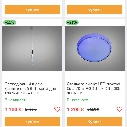
Купити
Купити
–21%
–21%
Світлодіодний підвіс
Стельова смарт LED люстра
кришталевий 6 Вт хром для
біла 70Вт RGB iLink DB-8305-
вітальні 7265-1HR
400RGB
В наявності
В наявності
1 160
1 200
₴
₴
1 460 ₴
1 510 ₴
Купити
Купити