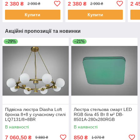
MD3528/400CG
2509/500BK
H806
2 380
2 380
2 4
₴
₴
2 990 ₴
2 990 ₴
dim
Купити
Купити
Акційні пропозиції та новинки
–29%
–21%
Підвісна люстра Diasha Loft
Люстра стельова смарт LED
бронза 8+8 у сучасному стилі
RGB біла 45 Вт 8 м² DB-
LQ7131/8+8BR
8501A-280x280RGB
В наявності
В наявності
7 060,50
850
₴
₴
9 880 ₴
1 070 ₴