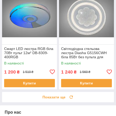
Смарт LED люстра RGB біла
Світлодіодна стельова
70Вт пульт 12м² DB-8309-
люстра Diasha G5156CWH
400RGB
біла 85Вт без пульта для
вітальні WG5156/C WH
В наявності
В наявності
1 200
1 240
₴
₴
1 510 ₴
1 560 ₴
Купити
Купити
Показати ще
Про нас