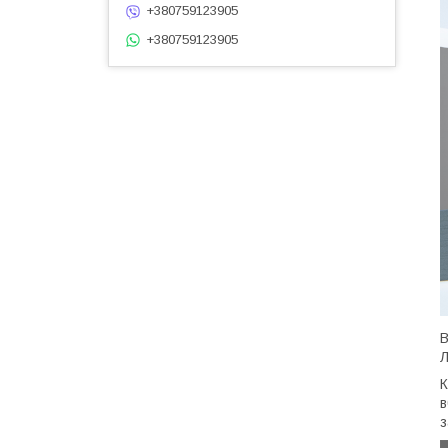
+380759123905
+380759123905
В
Л
К
в
з