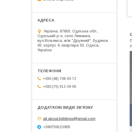
Україна, 67803, Одеська обл.,
Одеський р-н, село Лиманка,
с
вул.Вільямса, ж/м "Дружний", будинок
93, корпус 4, квартира 53, Одеса,
з
Україна
+380 (48) 708-03-72
+380 (75) 912-39-05
all.about.lightings@gmail.com
+380759123905