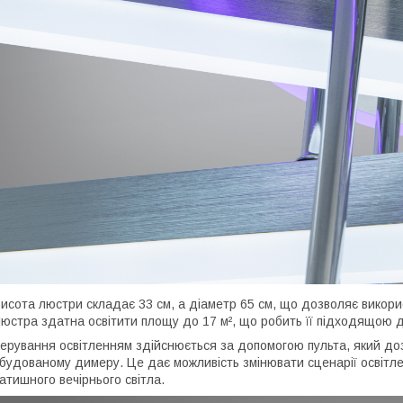
исота люстри складає 33 см, а діаметр 65 см, що дозволяє викорис
юстра здатна освітити площу до 17 м², що робить її підходящою для
ерування освітленням здійснюється за допомогою пульта, який до
будованому димеру. Це дає можливість змінювати сценарії освітлен
атишного вечірнього світла.