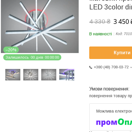
LED 3color d
3 450 
4 330 ₴
В наявності
Код:
701
–20%
Купити
Залишилось
0
0
днів
0
0
0
0
0
0
+380 (48) 708-03-72
повернення товару п