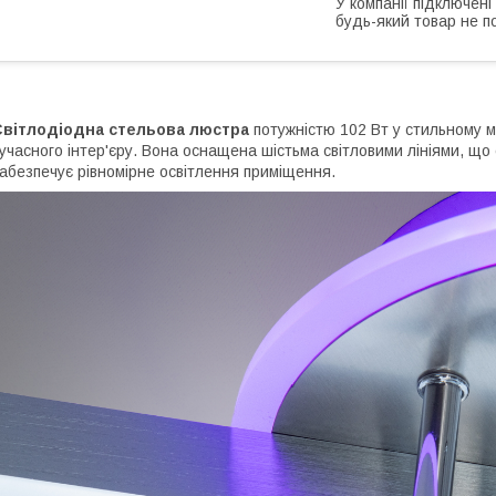
У компанії підключені
будь-який товар не п
Світлодіодна стельова люстра
потужністю 102 Вт у стильному 
учасного інтер'єру. Вона оснащена шістьма світловими лініями, що
абезпечує рівномірне освітлення приміщення.