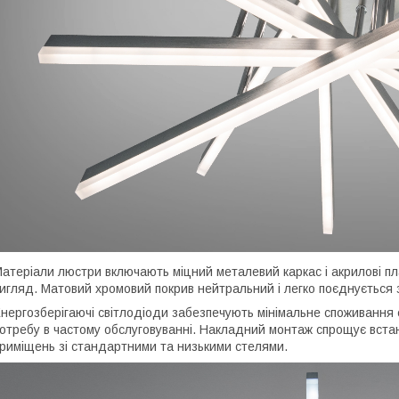
атеріали люстри включають міцний металевий каркас і акрилові пл
игляд. Матовий хромовий покрив нейтральний і легко поєднується 
нергозберігаючі світлодіоди забезпечують мінімальне споживання 
отребу в частому обслуговуванні. Накладний монтаж спрощує вст
риміщень зі стандартними та низькими стелями.