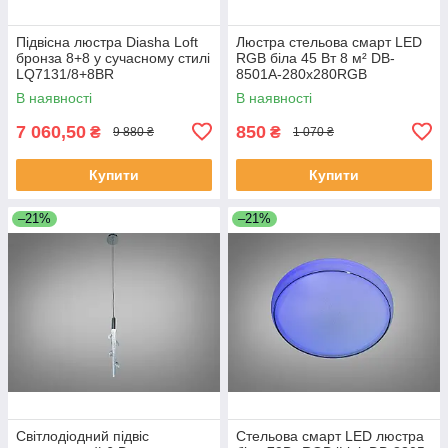
Підвісна люстра Diasha Loft
Люстра стельова смарт LED
бронза 8+8 у сучасному стилі
RGB біла 45 Вт 8 м² DB-
LQ7131/8+8BR
8501A-280x280RGB
В наявності
В наявності
7 060,50
850
₴
₴
9 880 ₴
1 070 ₴
Купити
Купити
–21%
–21%
Світлодіодний підвіс
Стельова смарт LED люстра