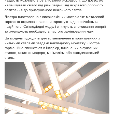
надають можливість регулювання яскравості, що дозволяє
налаштувати світло під різні задачі: від яскравого робочого
освітлення до приглушеного вечірнього світла.
Люстра виготовлена з високоякісних матеріалів: металевий
каркас та акрилові плафони гарантують довговічність та
надійність. Світлодіодні модулі знижують споживання енергії
та зменшують необхідність частого замінювання ламп.
Ця модель підходить для встановлення в приміщеннях з
низькими стелями завдяки накладному монтажу. Люстра
гармонійно впишеться в інтер'єр, виконаний в сучасних
стилях, таких як модерн, мінімалізм або скандинавський
стиль.