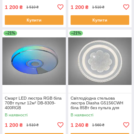
1 200
1 200
₴
₴
1 510 ₴
1 510 ₴
Купити
Купити
–21%
–21%
Смарт LED люстра RGB біла
Світлодіодна стельова
70Вт пульт 12м² DB-8309-
люстра Diasha G5156CWH
400RGB
біла 85Вт без пульта для
вітальні WG5156/C WH
В наявності
В наявності
1 200
1 240
₴
₴
1 510 ₴
1 560 ₴