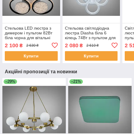
Стельова LED люстра з
Стельова світлодіодна
Світ
димером і пультом 82Вт
люстра Diasha біла 6
люст
біла чорна для вітальні
кілець 74Вт з пультом для
пуль
2563WH+BK DIMMER
вітальні AS8180/3+3WH
553
2 100
2 080
2 5
₴
₴
2 630 ₴
2 610 ₴
LED 3color dimmer
Купити
Купити
Акційні пропозиції та новинки
–29%
–21%