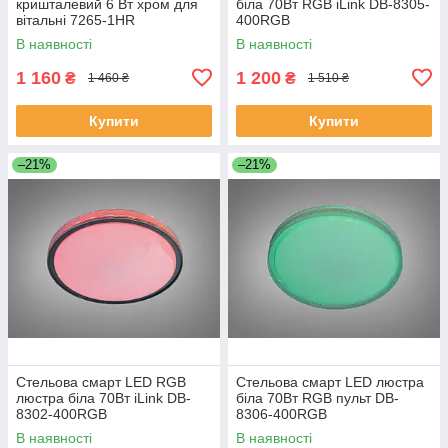
кришталевий 6 Вт хром для
біла 70Вт RGB iLink DB-8305-
вітальні 7265-1HR
400RGB
В наявності
В наявності
1 160
1 200
₴
₴
1 460 ₴
1 510 ₴
Купити
Купити
–21%
–21%
Стельова смарт LED RGB
Стельова смарт LED люстра
люстра біла 70Вт iLink DB-
біла 70Вт RGB пульт DB-
8302-400RGB
8306-400RGB
В наявності
В наявності