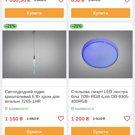
₴
₴
9 880 ₴
1 070 ₴
Купити
Купити
–21%
–21%
Світлодіодний підвіс
Стельова смарт LED люстра
кришталевий 6 Вт хром для
біла 70Вт RGB iLink DB-8305-
вітальні 7265-1HR
400RGB
В наявності
В наявності
1 160
1 200
₴
₴
1 460 ₴
1 510 ₴
Купити
Купити