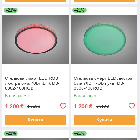
–21%
–21%
Стельова смарт LED RGB
Стельова смарт LED люстра
люстра біла 70Вт iLink DB-
біла 70Вт RGB пульт DB-
8302-400RGB
8306-400RGB
В наявності
В наявності
1 200
1 200
₴
₴
1 510 ₴
1 510 ₴
Купити
Купити
–21%
–21%