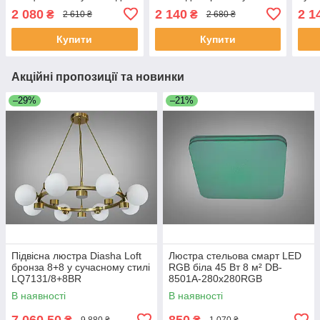
вітальні AS8180/3+3WH
керування для вітальні
256
2 080
2 140
2 1
₴
₴
2 610 ₴
2 680 ₴
LED 3color dimmer
2525/4WH LED 3color
dimmer
Купити
Купити
Акційні пропозиції та новинки
–29%
–21%
Підвісна люстра Diasha Loft
Люстра стельова смарт LED
бронза 8+8 у сучасному стилі
RGB біла 45 Вт 8 м² DB-
LQ7131/8+8BR
8501A-280x280RGB
В наявності
В наявності
7 060,50
850