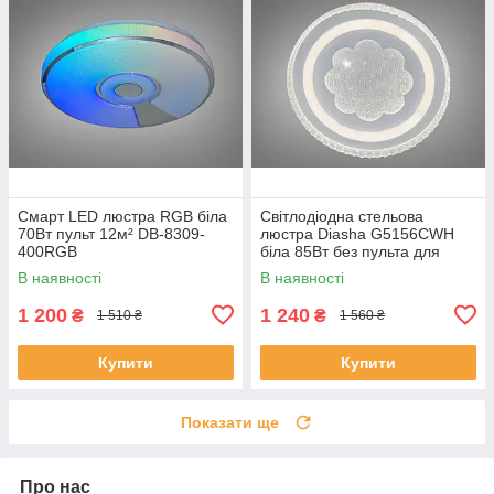
Смарт LED люстра RGB біла
Світлодіодна стельова
70Вт пульт 12м² DB-8309-
люстра Diasha G5156CWH
400RGB
біла 85Вт без пульта для
вітальні WG5156/C WH
В наявності
В наявності
1 200
1 240
₴
₴
1 510 ₴
1 560 ₴
Купити
Купити
Показати ще
Про нас