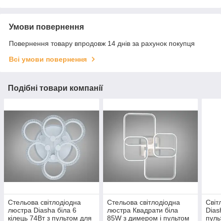
Умови повернення
Повернення товару впродовж 14 днів за рахунок покупця
Всі умови повернення
Подібні товари компанії
Стельова світлодіодна
Стельова світлодіодна
Світ
люстра Diasha біла 6
люстра Квадрати біла
Dias
кілець 74Вт з пультом для
85W з димером і пультом
пуль