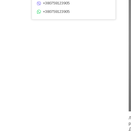
+380759123905
+380759123905
Л
р
Д