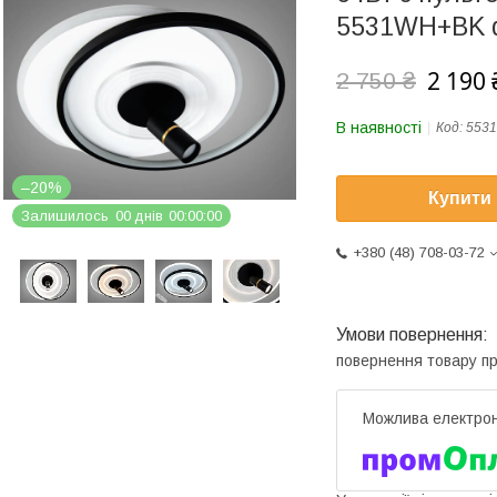
5531WH+BK 
2 190 
2 750 ₴
В наявності
Код:
553
–20%
Купити
Залишилось
0
0
днів
0
0
0
0
0
0
+380 (48) 708-03-72
повернення товару п