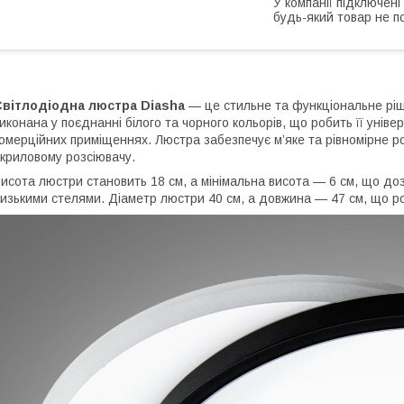
У компанії підключені
будь-який товар не п
Світлодіодна люстра Diasha
— це стильне та функціональне ріше
иконана у поєднанні білого та чорного кольорів, що робить її універ
омерційних приміщеннях. Люстра забезпечує м’яке та рівномірне р
криловому розсіювачу.
исота люстри становить 18 см, а мінімальна висота — 6 см, що до
изькими стелями. Діаметр люстри 40 см, а довжина — 47 см, що ро