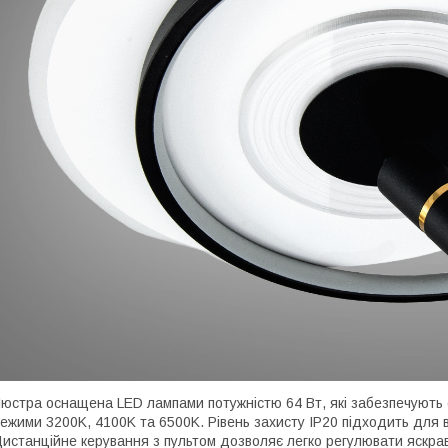
юстра оснащена LED лампами потужністю 64 Вт, які забезпечують с
ежими 3200K, 4100K та 6500K. Рівень захисту IP20 підходить для в
истанційне керування з пультом дозволяє легко регулювати яскраві