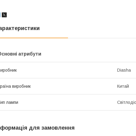
арактеристики
Основні атрибути
иробник
Diasha
раїна виробник
Китай
ип лампи
Світлоді
нформація для замовлення