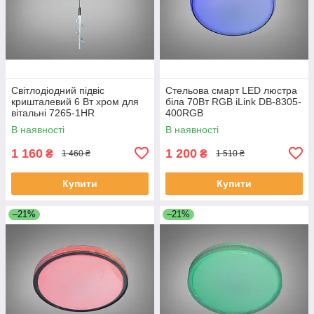
Світлодіодний підвіс
Стельова смарт LED люстра
кришталевий 6 Вт хром для
біла 70Вт RGB iLink DB-8305-
вітальні 7265-1HR
400RGB
В наявності
В наявності
1 160
1 200
₴
₴
1 460 ₴
1 510 ₴
Купити
Купити
–21%
–21%