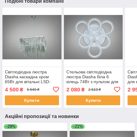
Подібні товари компанії
Світлодіодна люстра
Стельова світлодіодна
Світ
Diasha каскадна хром
люстра Diasha біла 6
Dias
65Вт для вітальні LSD-
кілець 74Вт з пультом для
для 
600+400F-HR
вітальні AS8180/3+3WH
3col
4 500
2 080
2 9
₴
₴
5 640 ₴
2 610 ₴
LED 3color dimmer
Купити
Купити
Акційні пропозиції та новинки
–29%
–21%