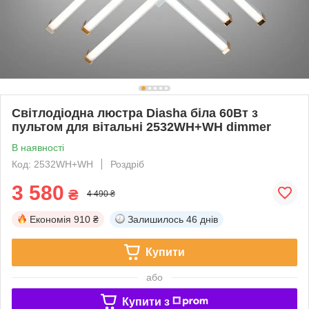
Світлодіодна люстра Diasha біла 60Вт з
пультом для вітальні 2532WH+WH dimmer
В наявності
Код: 2532WH+WH
Роздріб
3 580
₴
4 490 ₴
Економія
910 ₴
Залишилось
46 днів
Купити
або
Купити з