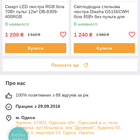
Смарт LED люстра RGB біла
Світлодіодна стельова
70Вт пульт 12м² DB-8309-
люстра Diasha G5156CWH
400RGB
біла 85Вт без пульта для
вітальні WG5156/C WH
В наявності
В наявності
1 200
1 240
₴
₴
1 510 ₴
1 560 ₴
Купити
Купити
Показати ще
Про нас
100% позитивних з 88 відгуків за рік
Працює з 29.09.2016
м. Одеса
Україна, 67803, Одеська обл., Одеський р-н, село
Лиманка, вул.Вільямса, ж/м "Дружний", будинок 93,
корпус 4, квартира 53, Одеса, Україна
КНОПКА
ЗВ'ЯЗКУ