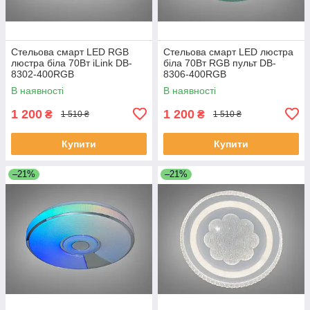
Стельова смарт LED RGB
Стельова смарт LED люстра
люстра біла 70Вт iLink DB-
біла 70Вт RGB пульт DB-
8302-400RGB
8306-400RGB
В наявності
В наявності
1 200
1 200
₴
₴
1 510 ₴
1 510 ₴
Купити
Купити
–21%
–21%