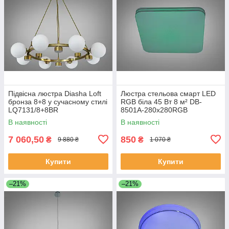
Підвісна люстра Diasha Loft
Люстра стельова смарт LED
бронза 8+8 у сучасному стилі
RGB біла 45 Вт 8 м² DB-
LQ7131/8+8BR
8501A-280x280RGB
В наявності
В наявності
7 060,50
850
₴
₴
9 880 ₴
1 070 ₴
Купити
Купити
–21%
–21%