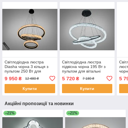
Світлодіодна люстра
Світлодіодна люстра
Світ
Diasha чорна 3 кільця з
підвісна чорна 195 Вт з
люст
пультом 250 Вт для
пультом для вітальні
чорн
вітальні 583-
25108/800+600+400BK
600
9 950
5 720
5 7
₴
₴
12 480 ₴
7 180 ₴
800+600+400BK
dimmer
Купити
Купити
Акційні пропозиції та новинки
–21%
–21%