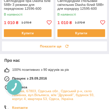
Світлодіодне бра Diasha біле
Світлодіодний стельовий
58Вт 3 режими для
світильник Diasha білий 58Вт
передпокою 12596-600
для коридору 12595-600
В наявності
В наявності
1 010
1 010
₴
₴
1 270 ₴
1 270 ₴
Купити
Купити
Показати ще
Про нас
100% позитивних з 90 відгуків за рік
Працює з 29.09.2016
м. Одеса
Україна, 67803, Одеська обл., Одеський р-н, село
Лиманка, вул.Вільямса, ж/м "Дружний", будинок 93,
корпус 4, квартира 53, Одеса, Україна
Контакти