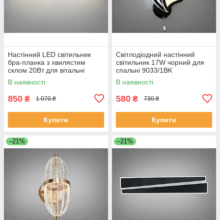
Настінний LED світильник
Світлодіодний настінний
бра-планка з хвилястим
світильник 17W чорний для
склом 20Вт для вітальні
спальні 9033/1BK
8057/800GD
В наявності
В наявності
850
580
₴
₴
1 070 ₴
730 ₴
Купити
Купити
–21%
–21%