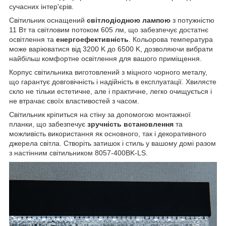
сучасних інтер'єрів.
Світильник оснащений
світлодіодною лампою
з потужністю
11 Вт та світловим потоком 605 лм, що забезпечує достатнє
освітлення та
енергоефективність
. Кольорова температура
може варіюватися від 3200 K до 6500 K, дозволяючи вибрати
найбільш комфортне освітлення для вашого приміщення.
Корпус світильника виготовлений з міцного чорного металу,
що гарантує довговічність і надійність в експлуатації. Хвилясте
скло не тільки естетичне, але і практичне, легко очищується і
не втрачає своїх властивостей з часом.
Світильник кріпиться на стіну за допомогою монтажної
планки, що забезпечує
зручність встановлення
та
можливість використання як основного, так і декоративного
джерела світла. Створіть затишок і стиль у вашому домі разом
з настінним світильником 8057-400BK-LS.