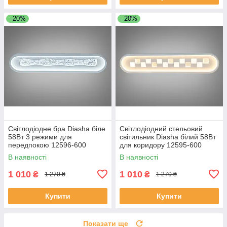
–20%
–20%
Світлодіодне бра Diasha біле
Світлодіодний стельовий
58Вт 3 режими для
світильник Diasha білий 58Вт
передпокою 12596-600
для коридору 12595-600
В наявності
В наявності
1 010
1 010
₴
₴
1 270 ₴
1 270 ₴
Купити
Купити
Показати ще