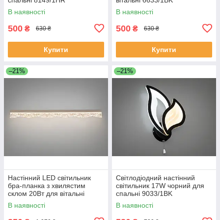
В наявності
В наявності
500
500
₴
₴
630 ₴
630 ₴
Купити
Купити
–21%
–21%
Настінний LED світильник
Світлодіодний настінний
бра-планка з хвилястим
світильник 17W чорний для
склом 20Вт для вітальні
спальні 9033/1BK
8057/800GD
В наявності
В наявності