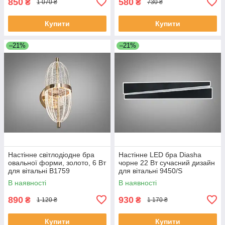
850
580
₴
₴
1 070 ₴
730 ₴
Купити
Купити
–21%
–21%
Настінне світлодіодне бра
Настінне LED бра Diasha
овальної форми, золото, 6 Вт
чорне 22 Вт сучасний дизайн
для вітальні B1759
для вітальні 9450/S
В наявності
В наявності
890
930
₴
₴
1 120 ₴
1 170 ₴
Купити
Купити