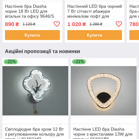
Настінне бра Diasha
Настінний LED бра чорний
Наст
чорне 18 Вт LED для
7 Вт сітчасті абажури
бра-
вітальні та офісу 9646/S
мінімалізм лофт для
для 
BK
вітальні B1715BK
805
890
1 020
780
₴
₴
1 120 ₴
1 280 ₴
Купити
Купити
Акційні пропозиції та новинки
–21%
–21%
Світлодіодне бра хром 12 Вт
Настінне LED бра Diasha
з регулюванням кольору для
чорне з кристалами 13W для
спальні 8149/1HR
вітальні 6633/1BK