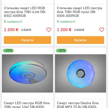
Стельова смарт LED RGB
Стельова смарт LED люстра
люстра біла 70Вт iLink DB-
біла 70Вт RGB пульт DB-
8302-400RGB
8306-400RGB
В наявності
В наявності
1 200
1 200
₴
₴
1 510 ₴
1 510 ₴
Купити
Купити
–21%
–21%
Смарт LED люстра RGB біла
Смарт люстра Diasha біла
70Вт пульт 12м² DB-8309-
RGB MP3 70 Вт DB-8303-