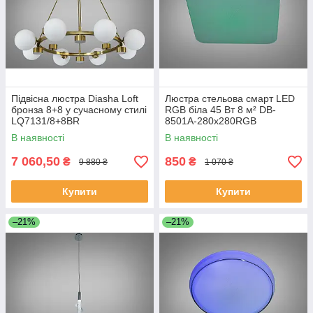
Підвісна люстра Diasha Loft
Люстра стельова смарт LED
бронза 8+8 у сучасному стилі
RGB біла 45 Вт 8 м² DB-
LQ7131/8+8BR
8501A-280x280RGB
В наявності
В наявності
7 060,50
850
₴
₴
9 880 ₴
1 070 ₴
Купити
Купити
–21%
–21%