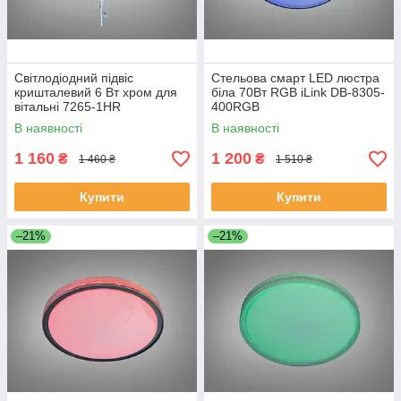
Світлодіодний підвіс
Стельова смарт LED люстра
кришталевий 6 Вт хром для
біла 70Вт RGB iLink DB-8305-
вітальні 7265-1HR
400RGB
В наявності
В наявності
1 160
1 200
₴
₴
1 460 ₴
1 510 ₴
Купити
Купити
–21%
–21%