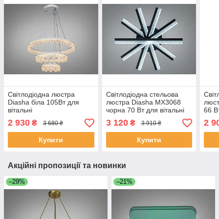
Світлодіодна люстра
Світлодіодна стельова
Світ
Diasha біла 105Вт для
люстра Diasha MX3068
люст
вітальні
чорна 70 Вт для вітальні
66 В
MD78201/600+400+200WH
MX3068/5BK
віта
2 930
3 120
2 9
₴
₴
3 680 ₴
3 910 ₴
Купити
Купити
Акційні пропозиції та новинки
–29%
–21%