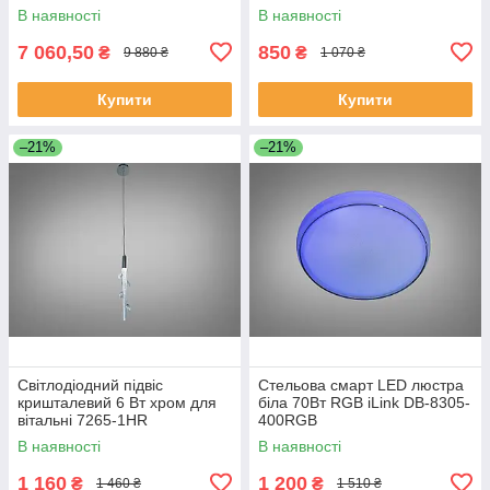
В наявності
В наявності
7 060,50
850
₴
₴
9 880 ₴
1 070 ₴
Купити
Купити
–21%
–21%
Світлодіодний підвіс
Стельова смарт LED люстра
кришталевий 6 Вт хром для
біла 70Вт RGB iLink DB-8305-
вітальні 7265-1HR
400RGB
В наявності
В наявності
1 160
1 200
₴
₴
1 460 ₴
1 510 ₴