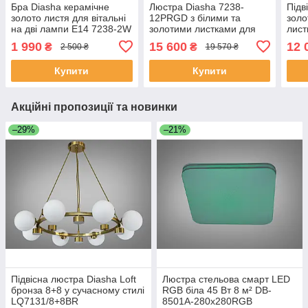
Бра Diasha керамічне
Люстра Diasha 7238-
Підв
золото листя для вітальні
12PRGD з білими та
золо
на дві лампи E14 7238-2W
золотими листками для
лист
GD
вітальні 7238-12PR GD
723
1 990
15 600
12 
₴
₴
2 500 ₴
19 570 ₴
Купити
Купити
Акційні пропозиції та новинки
–29%
–21%
Підвісна люстра Diasha Loft
Люстра стельова смарт LED
бронза 8+8 у сучасному стилі
RGB біла 45 Вт 8 м² DB-
LQ7131/8+8BR
8501A-280x280RGB