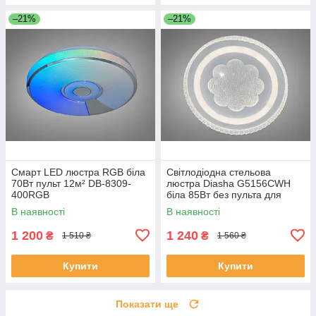
–21%
–21%
Смарт LED люстра RGB біла
Світлодіодна стельова
70Вт пульт 12м² DB-8309-
люстра Diasha G5156CWH
400RGB
біла 85Вт без пульта для
вітальні WG5156/C WH
В наявності
В наявності
1 200
1 240
₴
₴
1 510 ₴
1 560 ₴
Купити
Купити
Показати ще