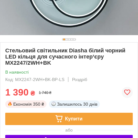
Стельовий світильник Diasha білий чорний
LED кільця для сучасного інтер’єру
MX2247/2WH+BK
В наявності
Код: MX2247-2WH+BK-BP-LS
Роздріб
1 390
₴
1 740 ₴
Економія
350 ₴
Залишилось
30 днів
Купити
або