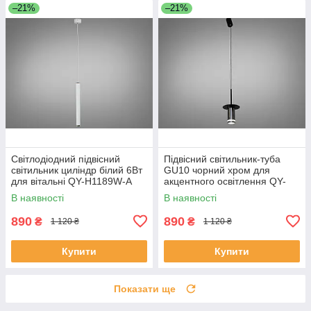
–21%
–21%
Світлодіодний підвісний
Підвісний світильник-туба
світильник циліндр білий 6Вт
GU10 чорний хром для
для вітальні QY-H1189W-A
акцентного освітлення QY-
H1175PB
В наявності
В наявності
890
890
₴
₴
1 120 ₴
1 120 ₴
Купити
Купити
Показати ще