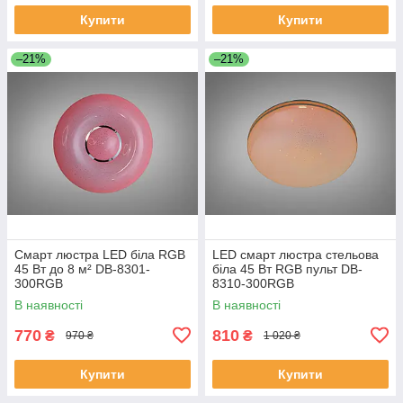
Купити
Купити
–21%
–21%
Смарт люстра LED біла RGB
LED смарт люстра стельова
45 Вт до 8 м² DB-8301-
біла 45 Вт RGB пульт DB-
300RGB
8310-300RGB
В наявності
В наявності
770
810
₴
₴
970 ₴
1 020 ₴
Купити
Купити