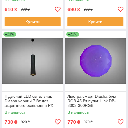
610
690
₴
₴
770 ₴
870 ₴
Купити
Купити
–21%
–21%
Підвісний LED світильник
Люстра смарт Diasha біла
Diasha чорний 7 Вт для
RGB 45 Вт пульт iLink DB-
акцентного освітлення PX-
8303-300RGB
3A/300
В наявності
В наявності
730
770
₴
₴
920 ₴
970 ₴