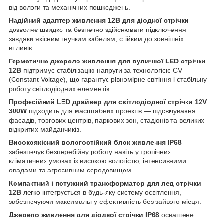
від вологи та механічних пошкоджень.
Надійний адаптер живлення 12В для діодної стрічки
дозволяє швидко та безпечно здійснювати підключення
завдяки якісним гнучким кабелям, стійким до зовнішніх
впливів.
Герметичне джерело живлення для вуличної LED стрічки
12В
підтримує стабілізацію напруги за технологією CV
(Constant Voltage), що гарантує рівномірне світіння і стабільну
роботу світлодіодних елементів.
Професійний LED драйвер для світлодіодної стрічки 12V
300W
підходить для масштабних проектів — підсвічування
фасадів, торгових центрів, паркових зон, стадіонів та великих
відкритих майданчиків.
Високоякісний вологостійкий блок живлення IP68
забезпечує безперебійну роботу навіть у тропічних
кліматичних умовах із високою вологістю, інтенсивними
опадами та агресивним середовищем.
Компактний і потужний трансформатор для лед стрічки
12В
легко інтегрується в будь-яку систему освітлення,
забезпечуючи максимальну ефективність без зайвого місця.
Джерело живлення для діодної стрічки IP68
оснащене