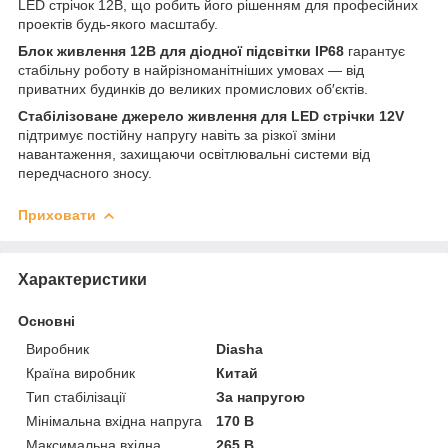
LED стрічок 12В, що робить його рішенням для професійних
проектів будь-якого масштабу.
Блок живлення 12В для діодної підсвітки IP68
гарантує
стабільну роботу в найрізноманітніших умовах — від
приватних будинків до великих промислових об′єктів.
Стабілізоване джерело живлення для LED стрічки 12V
підтримує постійну напругу навіть за різкої зміни
навантаження, захищаючи освітлювальні системи від
передчасного зносу.
Приховати
Характеристики
Основні
Виробник
Diasha
Країна виробник
Китай
Тип стабілізації
За напругою
Мінімальна вхідна напруга
170 В
Максимальна вхідна
265 В