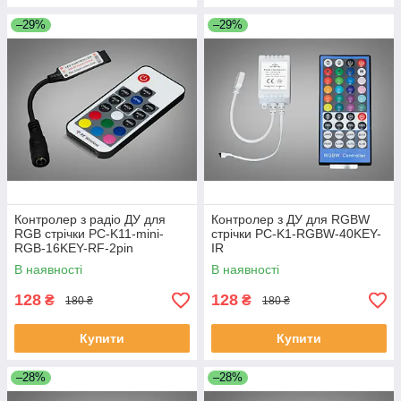
–29%
–29%
Контролер з радіо ДУ для
Контролер з ДУ для RGBW
RGB стрічки PC-K11-mini-
стрічки PC-K1-RGBW-40KEY-
RGB-16KEY-RF-2pin
IR
В наявності
В наявності
128
128
₴
₴
180 ₴
180 ₴
Купити
Купити
–28%
–28%