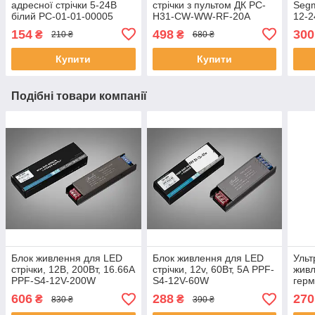
адресної стрічки 5-24В
стрічки з пультом ДК PC-
Segm
білий PC-01-01-00005
H31-CW-WW-RF-20A
12-2
CW-
154
498
300
₴
₴
210 ₴
680 ₴
Купити
Купити
Подібні товари компанії
Блок живлення для LED
Блок живлення для LED
Ульт
стрічки, 12В, 200Вт, 16.66А
стрічки, 12v, 60Вт, 5А PPF-
живл
PPF-S4-12V-200W
S4-12V-60W
герм
24V
606
288
270
₴
₴
830 ₴
390 ₴