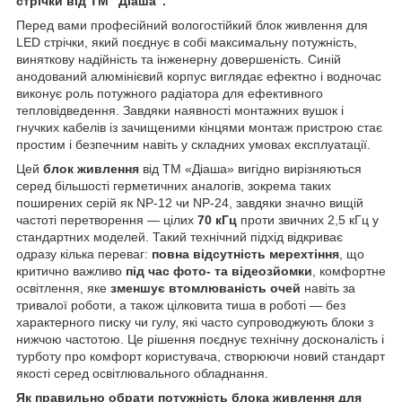
стрічки від ТМ "Діаша".
Перед вами професійний вологостійкий блок живлення для
LED стрічки, який поєднує в собі максимальну потужність,
виняткову надійність та інженерну довершеність. Синій
анодований алюмінієвий корпус виглядає ефектно і водночас
виконує роль потужного радіатора для ефективного
тепловідведення. Завдяки наявності монтажних вушок і
гнучких кабелів із зачищеними кінцями монтаж пристрою стає
простим і безпечним навіть у складних умовах експлуатації.
Цей
блок живлення
від ТМ «Діаша» вигідно вирізняються
серед більшості герметичних аналогів, зокрема таких
поширених серій як NP-12 чи NP-24, завдяки значно вищій
частоті перетворення — цілих
70 кГц
проти звичних 2,5 кГц у
стандартних моделей. Такий технічний підхід відкриває
одразу кілька переваг:
повна відсутність мерехтіння
, що
критично важливо
під час фото- та відеозйомки
, комфортне
освітлення, яке
зменшує втомлюваність очей
навіть за
тривалої роботи, а також цілковита тиша в роботі — без
характерного писку чи гулу, які часто супроводжують блоки з
нижчою частотою. Це рішення поєднує технічну досконалість і
турботу про комфорт користувача, створюючи новий стандарт
якості серед освітлювального обладнання.
Як правильно обрати потужність блока живлення для