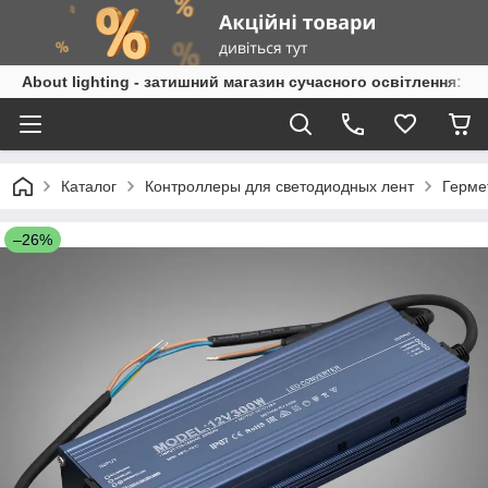
About lighting - затишний магазин сучасного освітлення: л
Каталог
Контроллеры для светодиодных лент
Герме
–26%