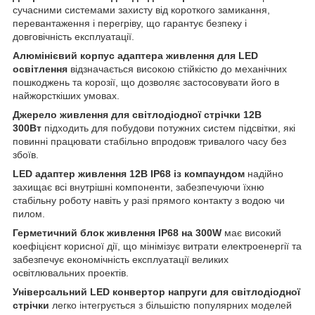
сучасними системами захисту від короткого замикання,
перевантаження і перегріву, що гарантує безпеку і
довговічність експлуатації.
Алюмінієвий корпус адаптера живлення для LED
освітлення
відзначається високою стійкістю до механічних
пошкоджень та корозії, що дозволяє застосовувати його в
найжорсткіших умовах.
Джерело живлення для світлодіодної стрічки 12В
300Вт
підходить для побудови потужних систем підсвітки, які
повинні працювати стабільно впродовж тривалого часу без
збоїв.
LED адаптер живлення 12В IP68 із компаундом
надійно
захищає всі внутрішні компоненти, забезпечуючи їхню
стабільну роботу навіть у разі прямого контакту з водою чи
пилом.
Герметичний блок живлення IP68 на 300W
має високий
коефіцієнт корисної дії, що мінімізує витрати електроенергії та
забезпечує економічність експлуатації великих
освітлювальних проектів.
Універсальний LED конвертор напруги для світлодіодної
стрічки
легко інтегрується з більшістю популярних моделей