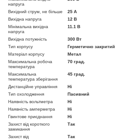
напруга
Вихідний струм, не більше
25 А
Вихідна напруга
12 В
Мінімальна вихідна
11.1 В
напруга
Вихідна потужність
300 Вт
Тип корпусу
Герметично закритий
Матеріал корпусу
Метал
Максимальна робоча
70 град.
температура
Максимальна
45 град.
температура зберігання
Дистанційне управління
Ні
Тип охолодження
Пасивний
Наявність вольтметра
Ні
Наявність амперметра
Ні
Гвинтове приєднання
Ні
Захист від короткого
Так
замикання
Захист від
Так