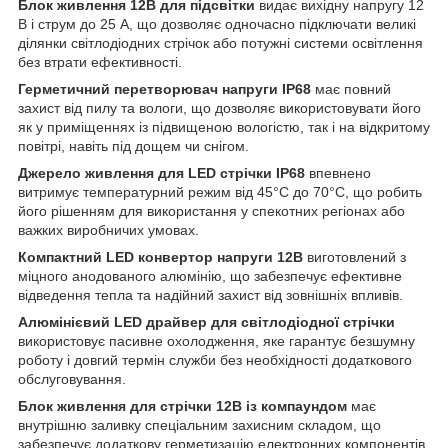
Блок живлення 12В для підсвітки
видає вихідну напругу 12
В і струм до 25 А, що дозволяє одночасно підключати великі
ділянки світлодіодних стрічок або потужні системи освітлення
без втрати ефективності.
Герметичний перетворювач напруги IP68
має повний
захист від пилу та вологи, що дозволяє використовувати його
як у приміщеннях із підвищеною вологістю, так і на відкритому
повітрі, навіть під дощем чи снігом.
Джерело живлення для LED стрічки IP68
впевнено
витримує температурний режим від 45°C до 70°C, що робить
його рішенням для використання у спекотних регіонах або
важких виробничих умовах.
Компактний LED конвертор напруги 12В
виготовлений з
міцного анодованого алюмінію, що забезпечує ефективне
відведення тепла та надійний захист від зовнішніх впливів.
Алюмінієвий LED драйвер для світлодіодної стрічки
використовує пасивне охолодження, яке гарантує безшумну
роботу і довгий термін служби без необхідності додаткового
обслуговування.
Блок живлення для стрічки 12В із компаундом
має
внутрішню заливку спеціальним захисним складом, що
забезпечує додаткову герметизацію електронних компонентів