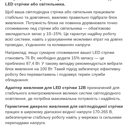
LED стрічки або світильника.
Щоб ваша світлодіодна стрічка або світильник працювали
стабільно та довговічно, важливо правильно підібрати блок
живлення. Потужність блока не повинна дорівнювати точно
споживанню лед стрічки або світильника — обов′язково
закладається запас у 10–15%. Це гарантує надійну роботу
всієї системи, навіть з урахуванням можливих втрат на довгих
проводах, з′єднаннях та коливаннях напруги.
Наприклад: якщо сумарне споживання вашої LED стрічки
становить 76 Вт, необхідно додати 15% запасу — це
приблизно 87,4 Вт. У такому випадку рекомендується вибрати
блок живлення на 100 Вт. Такий підхід забезпечує ефективну
роботу без перевантажень і подовжує термін служби
обладнання.
Адаптер живлення для LED стрічки 12В
призначений для
стабільного електроживлення великих систем світлодіодного
освітлення, де потрібна максимальна потужність і надійність.
Герметичне джерело живлення для світлодіодної стрічки
працює в широкому діапазоні вхідної напруги 170-265 В,
забезпечуючи стабільну роботу навіть у мережах із сильними
перепадами напруги.