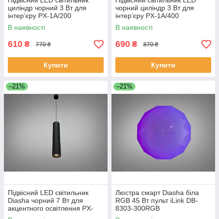
Підвісний LED світильник
Підвісний світильник LED
циліндр чорний 3 Вт для
чорний циліндр 3 Вт для
інтер’єру PX-1A/200
інтер’єру PX-1A/400
В наявності
В наявності
610
690
₴
₴
770 ₴
870 ₴
Купити
Купити
–21%
–21%
Підвісний LED світильник
Люстра смарт Diasha біла
Diasha чорний 7 Вт для
RGB 45 Вт пульт iLink DB-
акцентного освітлення PX-
8303-300RGB
3A/300