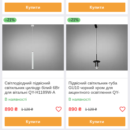
Купити
Купити
–21%
–21%
Світлодіодний підвісний
Підвісний світильник-туба
світильник циліндр білий 6Вт
GU10 чорний хром для
для вітальні QY-H1189W-A
акцентного освітлення QY-
H1175PB
В наявності
В наявності
890
890
₴
₴
1 120 ₴
1 120 ₴
Купити
Купити