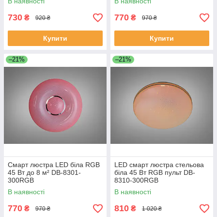
В наявності
В наявності
730
770
₴
₴
920 ₴
970 ₴
Купити
Купити
–21%
–21%
Смарт люстра LED біла RGB
LED смарт люстра стельова
45 Вт до 8 м² DB-8301-
біла 45 Вт RGB пульт DB-
300RGB
8310-300RGB
В наявності
В наявності
770
810
₴
₴
970 ₴
1 020 ₴