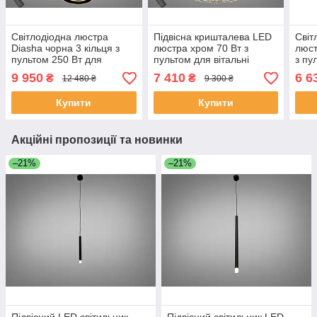
Світлодіодна люстра
Підвісна кришталева LED
Світ
Diasha чорна 3 кільця з
люстра хром 70 Вт з
люст
пультом 250 Вт для
пультом для вітальні
з пу
вітальні 583-
7896/500+400+300CH
789
9 950
7 410
6 6
₴
₴
12 480 ₴
9 300 ₴
800+600+400BK
Купити
Купити
Акційні пропозиції та новинки
–21%
–21%