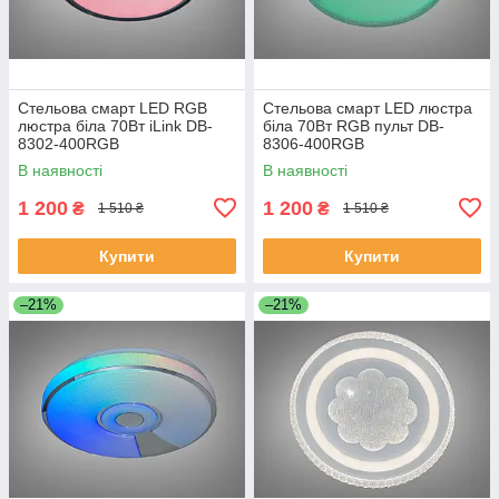
Стельова смарт LED RGB
Стельова смарт LED люстра
люстра біла 70Вт iLink DB-
біла 70Вт RGB пульт DB-
8302-400RGB
8306-400RGB
В наявності
В наявності
1 200
1 200
₴
₴
1 510 ₴
1 510 ₴
Купити
Купити
–21%
–21%