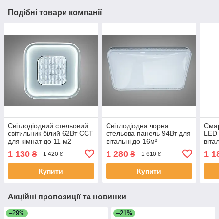
Подібні товари компанії
Світлодіодний стельовий
Світлодіодна чорна
Смар
світильник білий 62Вт CCT
стельова панель 94Вт для
LED 
для кімнат до 11 м2
вітальні до 16м²
віта
12476B
831/400x600BK
1 130
1 280
1 1
₴
₴
1 420 ₴
1 610 ₴
Купити
Купити
Акційні пропозиції та новинки
–29%
–21%