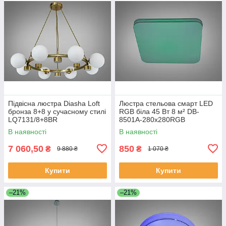
Підвісна люстра Diasha Loft
Люстра стельова смарт LED
бронза 8+8 у сучасному стилі
RGB біла 45 Вт 8 м² DB-
LQ7131/8+8BR
8501A-280x280RGB
В наявності
В наявності
7 060,50
850
₴
₴
9 880 ₴
1 070 ₴
Купити
Купити
–21%
–21%