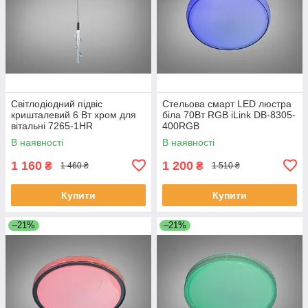
Світлодіодний підвіс
Стельова смарт LED люстра
кришталевий 6 Вт хром для
біла 70Вт RGB iLink DB-8305-
вітальні 7265-1HR
400RGB
В наявності
В наявності
1 160
1 200
₴
₴
1 460 ₴
1 510 ₴
Купити
Купити
–21%
–21%