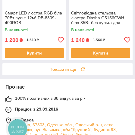
Смарт LED люстра RGB біла
Світлодіодна стельова
70Вт пульт 12м² DB-8309-
люстра Diasha G5156CWH
400RGB
біла 85Вт без пульта для
вітальні WG5156/C WH
В наявності
В наявності
1 200
1 240
₴
₴
1 510 ₴
1 560 ₴
Купити
Купити
Показати ще
Про нас
100% позитивних з 88 відгуків за рік
Працює з 29.09.2016
м. Одеса
Україна, 67803, Одеська обл., Одеський р-н, село
Лиманка, вул.Вільямса, ж/м "Дружний", будинок 93,
КНОПКА
ЗВ'ЯЗКУ
корпус 4, квартира 53, Одеса, Україна