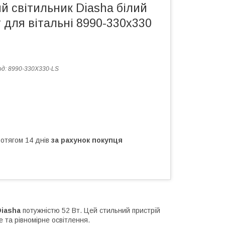
й світильник Diasha білий
 для вітальні 8990-330x330
од:
8990-330X330-LS
ротягом 14 днів
за рахунок покупця
Diasha
потужністю 52 Вт. Цей стильний пристрій
е та рівномірне освітлення.