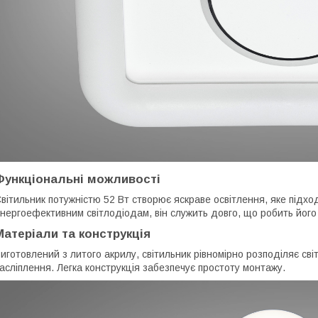
Функціональні можливості
вітильник потужністю 52 Вт створює яскраве освітлення, яке підх
нергоефективним світлодіодам, він служить довго, що робить його
Матеріали та конструкція
иготовлений з литого акрилу, світильник рівномірно розподіляє с
асліплення. Легка конструкція забезпечує простоту монтажу.