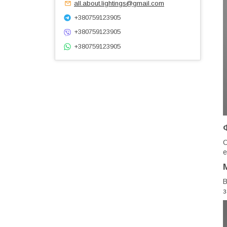
all.about.lightings@gmail.com
+380759123905
+380759123905
+380759123905
С
е
В
з