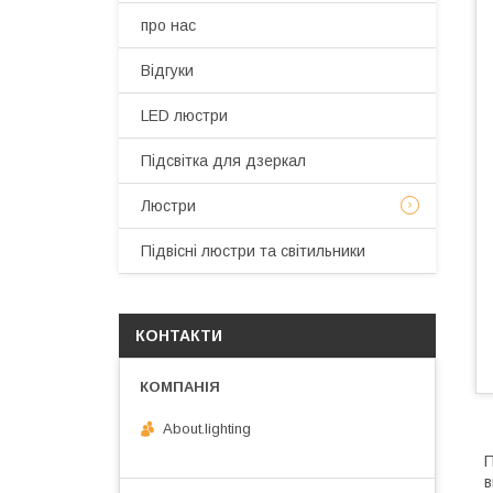
про нас
Відгуки
LED люстри
Підсвітка для дзеркал
Люстри
Підвісні люстри та світильники
КОНТАКТИ
About.lighting
П
в