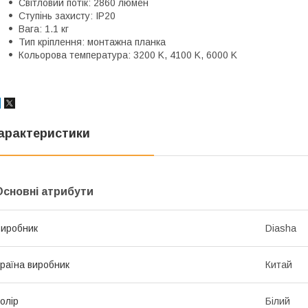
Світловий потік: 2860 люмен
Ступінь захисту: IP20
Вага: 1.1 кг
Тип кріплення: монтажна планка
Кольорова температура: 3200 K, 4100 K, 6000 K
арактеристики
Основні атрибути
иробник
Diasha
раїна виробник
Китай
олір
Білий