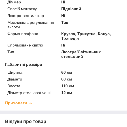
Діммер
Ні
Спосіб монтажу
Підвісний
Люстра-вентилятор
Ні
Можливість регулювання
Так
висоти
Форма плафона
Кругла, Трикутна, Конус,
Трапеція
Спрямоване світло
Ні
Тип
Люстра/Світильник
стельовий
Габаритні розміри
Ширина
60 см
Діаметр
60 см
Висота
110 см
Діаметр стельової чаші
12 см
Приховати
Відгуки про товар