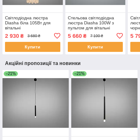
Світлодіодна люстра
Стельова світлодіодна
Світ
Diasha біла 105Вт для
люстра Diasha 100W з
люст
вітальні
пультом для вітальні
чорн
MD78201/600+400+200WH
8819/600+400
600
2 930
5 660
5 7
₴
₴
3 680 ₴
7 100 ₴
Купити
Купити
Акційні пропозиції та новинки
–21%
–21%