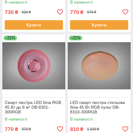
В наявності
В наявності
730
770
₴
₴
920 ₴
970 ₴
Купити
Купити
–21%
–21%
Смарт люстра LED біла RGB
LED смарт люстра стельова
45 Вт до 8 м² DB-8301-
біла 45 Вт RGB пульт DB-
300RGB
8310-300RGB
В наявності
В наявності
770
810
₴
₴
970 ₴
1 020 ₴