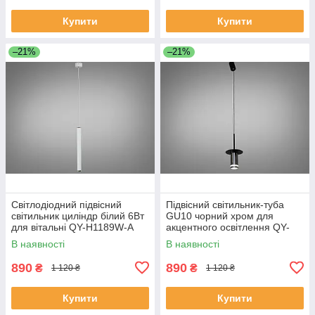
Купити
Купити
–21%
–21%
Світлодіодний підвісний
Підвісний світильник-туба
світильник циліндр білий 6Вт
GU10 чорний хром для
для вітальні QY-H1189W-A
акцентного освітлення QY-
H1175PB
В наявності
В наявності
890
890
₴
₴
1 120 ₴
1 120 ₴
Купити
Купити