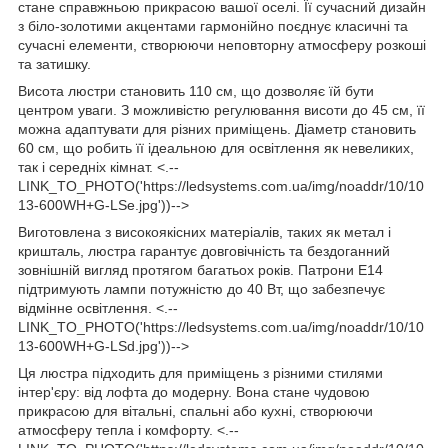
стане справжньою прикрасою вашої оселі. Її сучасний дизайн
з біло-золотими акцентами гармонійно поєднує класичні та
сучасні елементи, створюючи неповторну атмосферу розкоші
та затишку.
Висота люстри становить 110 см, що дозволяє їй бути
центром уваги. З можливістю регулювання висоти до 45 см, її
можна адаптувати для різних приміщень. Діаметр становить
60 см, що робить її ідеальною для освітлення як невеликих,
так і середніх кімнат. <.--
LINK_TO_PHOTO('https://ledsystems.com.ua/img/noaddr/10/10
13-600WH+G-LSe.jpg'))-->
Виготовлена з високоякісних матеріалів, таких як метал і
кришталь, люстра гарантує довговічність та бездоганний
зовнішній вигляд протягом багатьох років. Патрони E14
підтримують лампи потужністю до 40 Вт, що забезпечує
відмінне освітлення. <.--
LINK_TO_PHOTO('https://ledsystems.com.ua/img/noaddr/10/10
13-600WH+G-LSd.jpg'))-->
Ця люстра підходить для приміщень з різними стилями
інтер'єру: від лофта до модерну. Вона стане чудовою
прикрасою для вітальні, спальні або кухні, створюючи
атмосферу тепла і комфорту. <.--