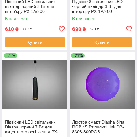
Підвісний LED світильник
Підвісний світильник LED
циліндр чорний 3 Вт для
чорний циліндр 3 Вт для
інтер’єру PX-1A/200
інтер’єру PX-1A/400
В наявності
В наявності
610
690
₴
₴
770 ₴
870 ₴
Купити
Купити
–21%
–21%
Підвісний LED світильник
Люстра смарт Diasha біла
Diasha чорний 7 Вт для
RGB 45 Вт пульт iLink DB-
акцентного освітлення PX-
8303-300RGB
3A/300