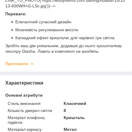
LINK_TO_PHOTO('https://ledsystems.com.ua/img/noaddr/10/10
13-600WH+G-LSc.jpg'))-->
Переваги:
Елегантний сучасний дизайн.
Можливість регулювання висоти.
Каскадний ефект кришталю для чарівної гри світла.
Зробіть ваш дім унікальним, додавши до нього
кришталеву
люстру Diasha
.
Лампи в комплект не входять.
Приховати
Характеристики
Основні атрибути
Стиль виконання
Класичний
Кількість джерел світла
8
Матеріал плафона,
Кришталь
підвісок
Матеріал каркасу
Метал