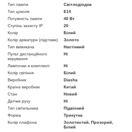
Тип лампи
Світлодіодна
Тип цоколя
E14
Потужність лампи
40 Вт
Ступінь захисту IP
20
Колір
Білий
Колір арматури (підстави)
Золото
Тип вимикача
Настінний
Пульт дистанційного
Ні
керування
Лампочки в комплекті
Ні
Колір світіння
Білий
Виробник
Diasha
Країна виробник
Китай
Стан
Новий
Датчик руху
Ні
Тип світильника
Підвісний
Форма
Трикутна
Колір плафона
Золотистий, Прозорий,
Білий