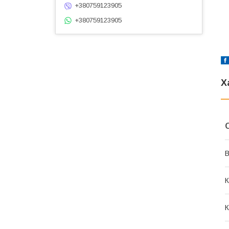
+380759123905
+380759123905
Х
В
К
К