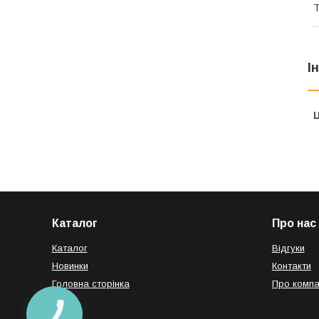
Т
І
Ц
Каталог
Про нас
Каталог
Відгуки
Новинки
Контакти
Головна сторінка
Про компа
КНОПКА
ЗВ'ЯЗКУ