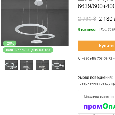
6639/600+4
2 180 
2 730 ₴
В наявності
Код:
663
–20%
Купити
Залишилось
0
0
днів
0
0
0
0
0
0
+380 (48) 708-03-72
повернення товару п