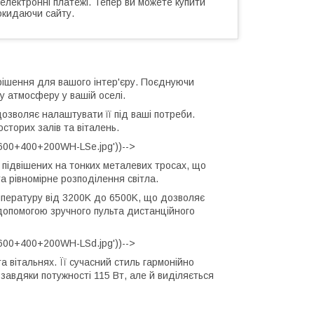
 електронні платежі. Тепер ви можете купити
окидаючи сайту.
рішення для вашого інтер'єру. Поєднуючи
у атмосферу у вашій оселі.
озволяє налаштувати її під ваші потреби.
сторих залів та віталень.
-600+400+200WH-LSe.jpg'))-->
, підвішених на тонких металевих тросах, що
та рівномірне розподілення світла.
мпературу від 3200K до 6500K, що дозволяє
 допомогою зручного пульта дистанційного
-600+400+200WH-LSd.jpg'))-->
 вітальнях. Її сучасний стиль гармонійно
 завдяки потужності 115 Вт, але й виділяється