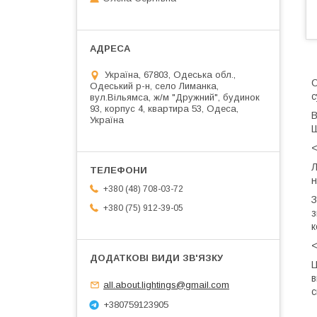
Україна, 67803, Одеська обл.,
С
Одеський р-н, село Лиманка,
с
вул.Вільямса, ж/м "Дружний", будинок
93, корпус 4, квартира 53, Одеса,
В
Україна
Ш
<
Л
н
+380 (48) 708-03-72
З
+380 (75) 912-39-05
з
к
<
Ц
в
all.about.lightings@gmail.com
с
+380759123905