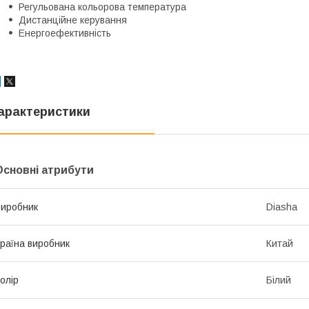
Регульована кольорова температура
Дистанційне керування
Енергоефективність
арактеристики
Основні атрибути
иробник
Diasha
раїна виробник
Китай
олір
Білий