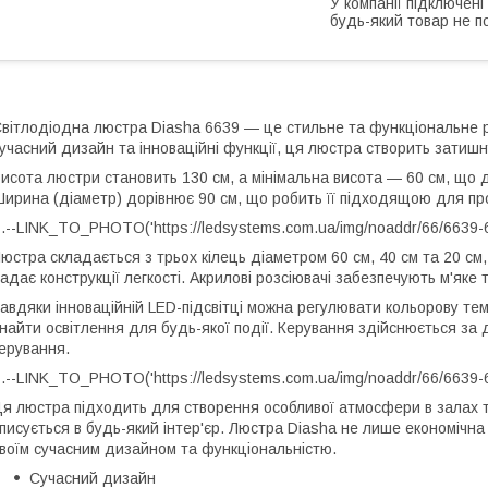
У компанії підключені
будь-який товар не п
вітлодіодна люстра Diasha 6639 — це стильне та функціональне 
учасний дизайн та інноваційні функції, ця люстра створить затишн
исота люстри становить 130 см, а мінімальна висота — 60 см, що д
ирина (діаметр) дорівнює 90 см, що робить її підходящою для про
.--LINK_TO_PHOTO('https://ledsystems.com.ua/img/noaddr/66/6639
юстра складається з трьох кілець діаметром 60 см, 40 см та 20 см
адає конструкції легкості. Акрилові розсіювачі забезпечують м'яке 
авдяки інноваційній LED-підсвітці можна регулювати кольорову те
найти освітлення для будь-якої події. Керування здійснюється за
ерування.
.--LINK_TO_PHOTO('https://ledsystems.com.ua/img/noaddr/66/6639
я люстра підходить для створення особливої атмосфери в залах та
писується в будь-який інтер'єр. Люстра Diasha не лише економічна
воїм сучасним дизайном та функціональністю.
Сучасний дизайн