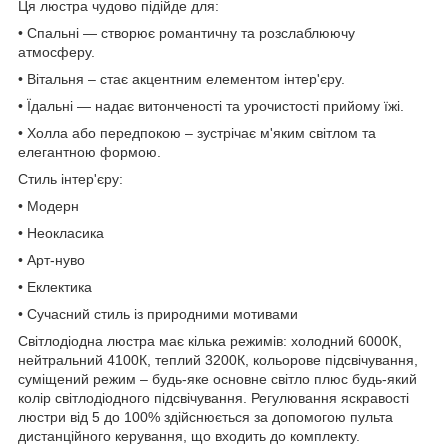
Ця люстра чудово підійде для:
• Спальні — створює романтичну та розслаблюючу
атмосферу.
• Вітальня – стає акцентним елементом інтер'єру.
• Їдальні — надає витонченості та урочистості прийому їжі.
• Холла або передпокою – зустрічає м'яким світлом та
елегантною формою.
Стиль інтер'єру:
• Модерн
• Неокласика
• Арт-нуво
• Еклектика
• Сучасний стиль із природними мотивами
Світлодіодна люстра має кілька режимів: холодний 6000К,
нейтральний 4100К, теплий 3200К, кольорове підсвічування,
суміщений режим – будь-яке основне світло плюс будь-який
колір світлодіодного підсвічування. Регулювання яскравості
люстри від 5 до 100% здійснюється за допомогою пульта
дистанційного керування, що входить до комплекту.