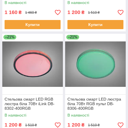
В наявності
В наявності
1 160
1 200
₴
₴
1 460 ₴
1 510 ₴
Купити
Купити
–21%
–21%
Стельова смарт LED RGB
Стельова смарт LED люстра
люстра біла 70Вт iLink DB-
біла 70Вт RGB пульт DB-
8302-400RGB
8306-400RGB
В наявності
В наявності
1 200
1 200
₴
₴
1 510 ₴
1 510 ₴