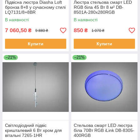
Підвісна люстра Diasha Loft
Люстра стельова смарт LED
бронза 8+8 у сучасному стилі
RGB біла 45 Вт 8 м² DB-
LQ7131/8+8BR
8501A-280x280RGB
В наявності
В наявності
7 060,50
850
₴
₴
9 880 ₴
1 070 ₴
Купити
Купити
–21%
–21%
Світлодіодний підвіс
Стельова смарт LED люстра
кришталевий 6 Вт хром для
біла 70Вт RGB iLink DB-8305-
вітальні 7265-1HR
400RGB