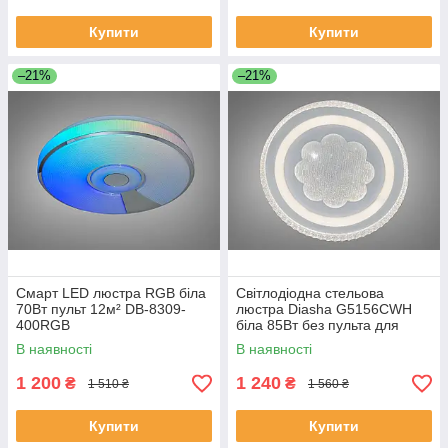
Купити
Купити
–21%
–21%
Смарт LED люстра RGB біла
Світлодіодна стельова
70Вт пульт 12м² DB-8309-
люстра Diasha G5156CWH
400RGB
біла 85Вт без пульта для
вітальні WG5156/C WH
В наявності
В наявності
1 200
1 240
₴
₴
1 510 ₴
1 560 ₴
Купити
Купити