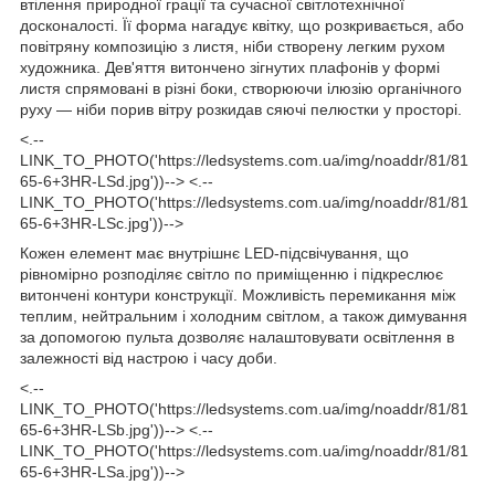
втілення природної грації та сучасної світлотехнічної
досконалості. Її форма нагадує квітку, що розкривається, або
повітряну композицію з листя, ніби створену легким рухом
художника. Дев'яття витончено зігнутих плафонів у формі
листя спрямовані в різні боки, створюючи ілюзію органічного
руху — ніби порив вітру розкидав сяючі пелюстки у просторі.
<.--
LINK_TO_PHOTO('https://ledsystems.com.ua/img/noaddr/81/81
65-6+3HR-LSd.jpg'))--> <.--
LINK_TO_PHOTO('https://ledsystems.com.ua/img/noaddr/81/81
65-6+3HR-LSc.jpg'))-->
Кожен елемент має внутрішнє LED-підсвічування, що
рівномірно розподіляє світло по приміщенню і підкреслює
витончені контури конструкції. Можливість перемикання між
теплим, нейтральним і холодним світлом, а також димування
за допомогою пульта дозволяє налаштовувати освітлення в
залежності від настрою і часу доби.
<.--
LINK_TO_PHOTO('https://ledsystems.com.ua/img/noaddr/81/81
65-6+3HR-LSb.jpg'))--> <.--
LINK_TO_PHOTO('https://ledsystems.com.ua/img/noaddr/81/81
65-6+3HR-LSa.jpg'))-->