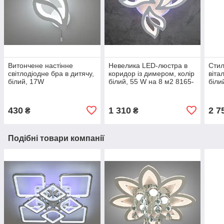
Витончене настінне
Невелика LED-люстра в
Стил
світлодіодне бра в дитячу,
коридор із димером, колір
віта
білий, 17W
білий, 55 W на 8 м2 8165-
біли
3WH-LS
816
430
1 310
2 7
₴
₴
Подібні товари компанії