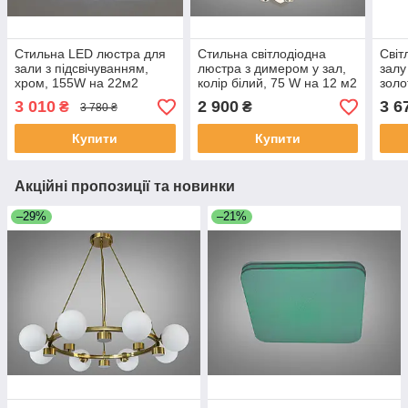
Стильна LED люстра для
Стильна світлодіодна
Світ
зали з підсвічуванням,
люстра з димером у зал,
залу
хром, 155W на 22м2
колір білий, 75 W на 12 м2
золо
2038WH-LS
807
3 010
2 900
3 6
₴
₴
3 780 ₴
Купити
Купити
Акційні пропозиції та новинки
–29%
–21%