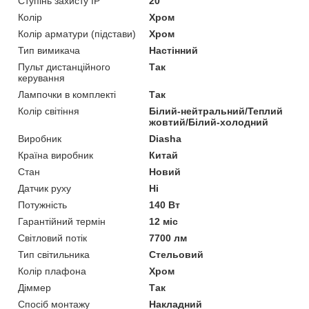
Ступінь захисту IP
20
Колір
Хром
Колір арматури (підстави)
Хром
Тип вимикача
Настінний
Пульт дистанційного
Так
керування
Лампочки в комплекті
Так
Колір світіння
Білий-нейтральний/Теплий
жовтий/Білий-холодний
Виробник
Diasha
Країна виробник
Китай
Стан
Новий
Датчик руху
Ні
Потужність
140 Вт
Гарантійний термін
12 міс
Світловий потік
7700 лм
Тип світильника
Стельовий
Колір плафона
Хром
Діммер
Так
Спосіб монтажу
Накладний