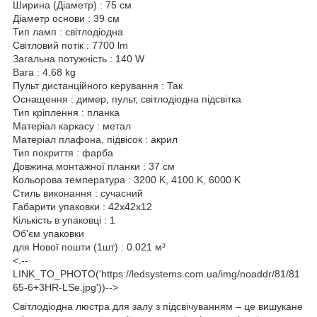
Ширина (Діаметр) : 75 см
Діаметр основи : 39 см
Тип ламп : світлодіодна
Світловий потік : 7700 lm
Загальна потужність : 140 W
Вага : 4.68 kg
Пульт дистанційного керування : Так
Оснащення : димер, пульт, світлодіодна підсвітка
Тип кріплення : планка
Матеріал каркасу : метал
Матеріал плафона, підвісок : акрил
Тип покриття : фарба
Довжина монтажної планки : 37 см
Кольорова температура : 3200 K, 4100 K, 6000 K
Стиль виконання : сучасний
Габарити упаковки : 42x42x12
Кількість в упаковці : 1
Об'єм упаковки
для Нової пошти (1шт) : 0.021 м³
<.--
LINK_TO_PHOTO('https://ledsystems.com.ua/img/noaddr/81/81
65-6+3HR-LSe.jpg'))-->
Світлодіодна люстра для залу з підсвічуванням – це вишукане