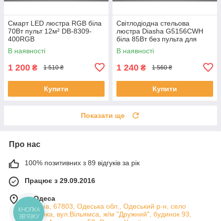
Смарт LED люстра RGB біла
Світлодіодна стельова
70Вт пульт 12м² DB-8309-
люстра Diasha G5156CWH
400RGB
біла 85Вт без пульта для
вітальні WG5156/C WH
В наявності
В наявності
1 200
1 240
₴
₴
1 510 ₴
1 560 ₴
Купити
Купити
Показати ще
Про нас
100% позитивних з 89 відгуків за рік
Працює з 29.09.2016
м. Одеса
Україна, 67803, Одеська обл., Одеський р-н, село
КНОПКА
Лиманка, вул.Вільямса, ж/м "Дружний", будинок 93,
ЗВ'ЯЗКУ