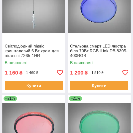
Світлодіодний підвіс
Стельова смарт LED люстра
кришталевий 6 Вт хром для
біла 70Вт RGB iLink DB-8305-
вітальні 7265-1HR
400RGB
В наявності
В наявності
1 160
1 200
₴
₴
1 460 ₴
1 510 ₴
Купити
Купити
–21%
–21%