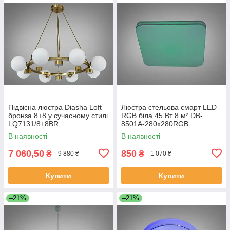
Підвісна люстра Diasha Loft
Люстра стельова смарт LED
бронза 8+8 у сучасному стилі
RGB біла 45 Вт 8 м² DB-
LQ7131/8+8BR
8501A-280x280RGB
В наявності
В наявності
7 060,50
850
₴
₴
9 880 ₴
1 070 ₴
Купити
Купити
–21%
–21%