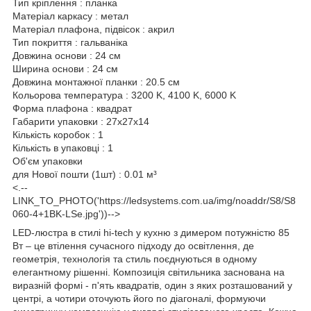
Тип кріплення : планка
Матеріал каркасу : метал
Матеріал плафона, підвісок : акрил
Тип покриття : гальваніка
Довжина основи : 24 см
Ширина основи : 24 см
Довжина монтажної планки : 20.5 см
Кольорова температура : 3200 K, 4100 K, 6000 K
Форма плафона : квадрат
Габарити упаковки : 27x27x14
Кількість коробок : 1
Кількість в упаковці : 1
Об'єм упаковки
для Нової пошти (1шт) : 0.01 м³
<.--
LINK_TO_PHOTO('https://ledsystems.com.ua/img/noaddr/S8/S8
060-4+1BK-LSe.jpg'))-->
LED-люстра в стилі hi-tech у кухню з димером потужністю 85
Вт – це втілення сучасного підходу до освітлення, де
геометрія, технологія та стиль поєднуються в одному
елегантному рішенні. Композиція світильника заснована на
виразній формі - п'ять квадратів, один з яких розташований у
центрі, а чотири оточують його по діагоналі, формуючи