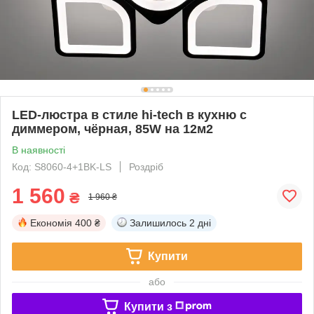
LED-люстра в стиле hi-tech в кухню с
диммером, чёрная, 85W на 12м2
В наявності
Код: S8060-4+1BK-LS
Роздріб
1 560
₴
1 960 ₴
Економія
400 ₴
Залишилось
2 дні
Купити
або
Купити з