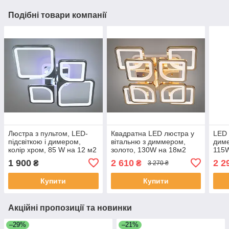
Подібні товари компанії
Люстра з пультом, LED-
Квадратна LED люстра у
LED 
підсвіткою і димером,
вітальню з диммером,
диме
колір хром, 85 W на 12 м2
золото, 130W на 18м2
115
8060-2+2HR-LS
4+4
1 900
2 610
2 2
₴
₴
3 270 ₴
Купити
Купити
Акційні пропозиції та новинки
–29%
–21%