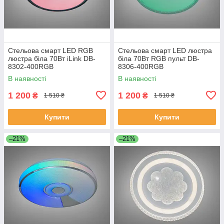
Стельова смарт LED RGB
Стельова смарт LED люстра
люстра біла 70Вт iLink DB-
біла 70Вт RGB пульт DB-
8302-400RGB
8306-400RGB
В наявності
В наявності
1 200
1 200
₴
₴
1 510 ₴
1 510 ₴
Купити
Купити
–21%
–21%