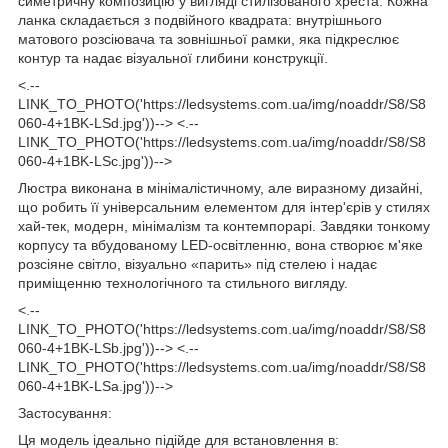
симетричну композицію у вигляді стилізованого хреста. Кожна
ланка складається з подвійного квадрата: внутрішнього
матового розсіювача та зовнішньої рамки, яка підкреслює
контур та надає візуальної глибини конструкції.
<.--
LINK_TO_PHOTO('https://ledsystems.com.ua/img/noaddr/S8/S8
060-4+1BK-LSd.jpg'))--> <.--
LINK_TO_PHOTO('https://ledsystems.com.ua/img/noaddr/S8/S8
060-4+1BK-LSc.jpg'))-->
Люстра виконана в мінімалістичному, але виразному дизайні,
що робить її універсальним елементом для інтер'єрів у стилях
хай-тек, модерн, мінімалізм та контемпорарі. Завдяки тонкому
корпусу та вбудованому LED-освітленню, вона створює м'яке
розсіяне світло, візуально «парить» під стелею і надає
приміщенню технологічного та стильного вигляду.
<.--
LINK_TO_PHOTO('https://ledsystems.com.ua/img/noaddr/S8/S8
060-4+1BK-LSb.jpg'))--> <.--
LINK_TO_PHOTO('https://ledsystems.com.ua/img/noaddr/S8/S8
060-4+1BK-LSa.jpg'))-->
Застосування:
Ця модель ідеально підійде для встановлення в: