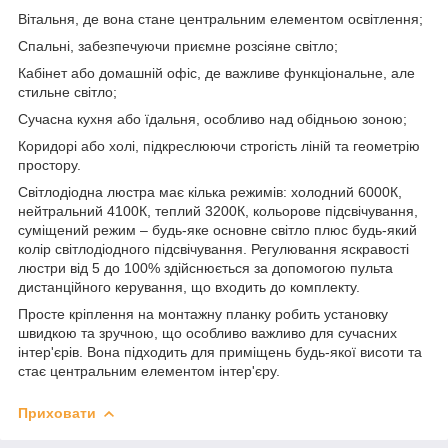
Вітальня, де вона стане центральним елементом освітлення;
Спальні, забезпечуючи приємне розсіяне світло;
Кабінет або домашній офіс, де важливе функціональне, але
стильне світло;
Сучасна кухня або їдальня, особливо над обідньою зоною;
Коридорі або холі, підкреслюючи строгість ліній та геометрію
простору.
Світлодіодна люстра має кілька режимів: холодний 6000К,
нейтральний 4100К, теплий 3200К, кольорове підсвічування,
суміщений режим – будь-яке основне світло плюс будь-який
колір світлодіодного підсвічування. Регулювання яскравості
люстри від 5 до 100% здійснюється за допомогою пульта
дистанційного керування, що входить до комплекту.
Просте кріплення на монтажну планку робить установку
швидкою та зручною, що особливо важливо для сучасних
інтер'єрів. Вона підходить для приміщень будь-якої висоти та
стає центральним елементом інтер'єру.
Приховати