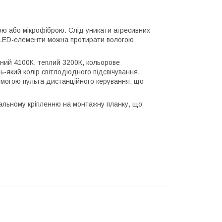
ою або мікрофіброю. Слід уникати агресивних
ві LED-елементи можна протирати вологою
ний 4100К, теплий 3200К, кольорове
-який колір світлодіодного підсвічування.
омогою пульта дистанційного керування, що
сальному кріпленню на монтажну планку, що