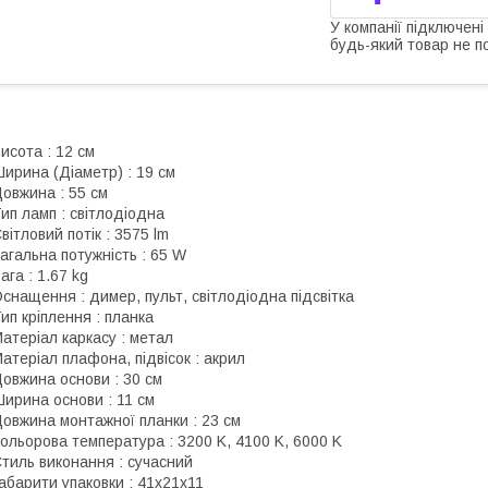
У компанії підключені
будь-який товар не п
исота : 12 см
ирина (Діаметр) : 19 см
овжина : 55 см
ип ламп : світлодіодна
вітловий потік : 3575 lm
агальна потужність : 65 W
ага : 1.67 kg
снащення : димер, пульт, світлодіодна підсвітка
ип кріплення : планка
атеріал каркасу : метал
атеріал плафона, підвісок : акрил
овжина основи : 30 см
ирина основи : 11 см
овжина монтажної планки : 23 см
ольорова температура : 3200 K, 4100 K, 6000 K
тиль виконання : сучасний
абарити упаковки : 41x21x11