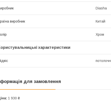
иробник
Diasha
раїна виробник
Китай
олір
Хром
Користувальницькі характеристики
ідвіс
потолочн
нформація для замовлення
іна:
1 930 ₴