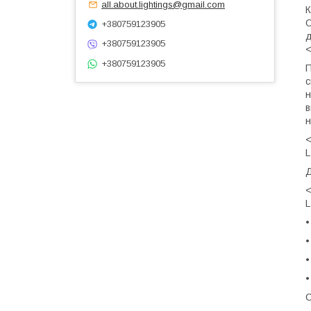
all.about.lightings@gmail.com
К
О
+380759123905
д
+380759123905
<
+380759123905
П
с
н
в
н
<
L
Д
<
L
•
•
•
•
С