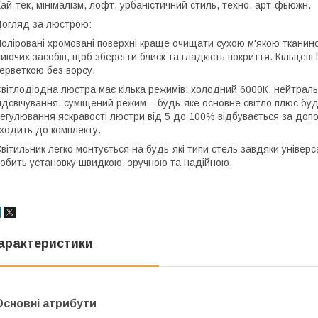
ай-тек, мінімалізм, лофт, урбаністичний стиль, техно, арт-фьюжн.
огляд за люстрою:
оліровані хромовані поверхні краще очищати сухою м'якою тканин
иючих засобів, щоб зберегти блиск та гладкість покриття. Кільце
ерветкою без ворсу.
вітлодіодна люстра має кілька режимів: холодний 6000К, нейтраль
ідсвічування, суміщений режим – будь-яке основне світло плюс будь
егулювання яскравості люстри від 5 до 100% відбувається за доп
ходить до комплекту.
вітильник легко монтується на будь-які типи стель завдяки універ
обить установку швидкою, зручною та надійною.
арактеристики
Основні атрибути