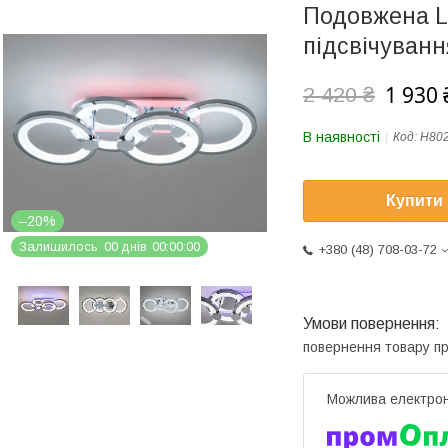
Подовжена L
підсвічуванн
1 930 
2 420 ₴
В наявності
Код:
H80
Купити
–20%
Залишилось
0
0
днів
0
0
0
0
0
0
+380 (48) 708-03-72
повернення товару п