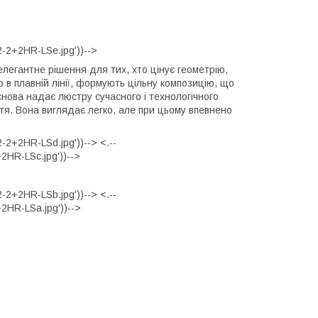
-2+2HR-LSe.jpg'))-->
легантне рішення для тих, хто цінує геометрію,
ю в плавній лінії, формують цільну композицію, що
снова надає люстру сучасного і технологічного
тя. Вона виглядає легко, але при цьому впевнено
2+2HR-LSd.jpg'))--> <.--
HR-LSc.jpg'))-->
2+2HR-LSb.jpg'))--> <.--
HR-LSa.jpg'))-->