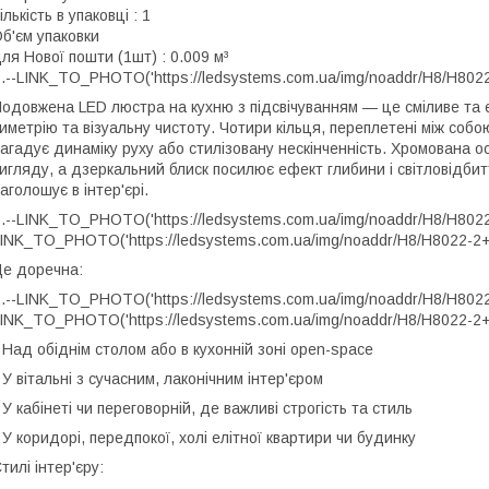
ількість в упаковці : 1
б'єм упаковки
ля Нової пошти (1шт) : 0.009 м³
.--LINK_TO_PHOTO('https://ledsystems.com.ua/img/noaddr/H8/H8022
одовжена LED люстра на кухню з підсвічуванням — це сміливе та е
иметрію та візуальну чистоту. Чотири кільця, переплетені між собо
агадує динаміку руху або стилізовану нескінченність. Хромована о
игляду, а дзеркальний блиск посилює ефект глибини і світловідбит
аголошує в інтер'єрі.
.--LINK_TO_PHOTO('https://ledsystems.com.ua/img/noaddr/H8/H8022-
INK_TO_PHOTO('https://ledsystems.com.ua/img/noaddr/H8/H8022-2+2
е доречна:
.--LINK_TO_PHOTO('https://ledsystems.com.ua/img/noaddr/H8/H8022-
INK_TO_PHOTO('https://ledsystems.com.ua/img/noaddr/H8/H8022-2+2
 Над обіднім столом або в кухонній зоні open-space
 У вітальні з сучасним, лаконічним інтер'єром
 У кабінеті чи переговорній, де важливі строгість та стиль
 У коридорі, передпокої, холі елітної квартири чи будинку
тилі інтер'єру: