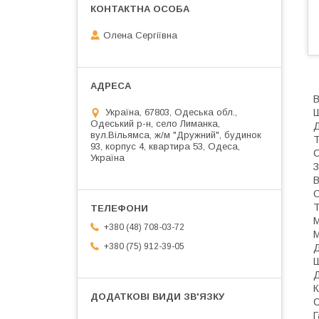
Олена Сергіївна
В
Ш
Україна, 67803, Одеська обл.,
Одеський р-н, село Лиманка,
Д
вул.Вільямса, ж/м "Дружний", будинок
Т
93, корпус 4, квартира 53, Одеса,
С
Україна
З
В
О
Т
М
+380 (48) 708-03-72
М
+380 (75) 912-39-05
Д
Ш
Д
К
С
Г