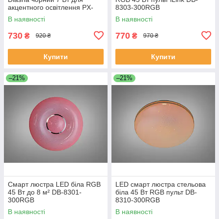
акцентного освітлення PX-
8303-300RGB
3A/300
В наявності
В наявності
730
770
₴
₴
920 ₴
970 ₴
Купити
Купити
–21%
–21%
Смарт люстра LED біла RGB
LED смарт люстра стельова
45 Вт до 8 м² DB-8301-
біла 45 Вт RGB пульт DB-
300RGB
8310-300RGB
В наявності
В наявності