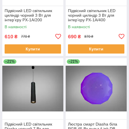
Підвісний LED світильник
Підвісний світильник LED
циліндр чорний 3 Вт для
чорний циліндр 3 Вт для
інтер’єру PX-1A/200
інтер’єру PX-1A/400
В наявності
В наявності
610
690
₴
₴
770 ₴
870 ₴
Купити
Купити
–21%
–21%
Підвісний LED світильник
Люстра смарт Diasha біла
Diasha чорний 7 Вт для
RGB 45 Вт пульт iLink DB-