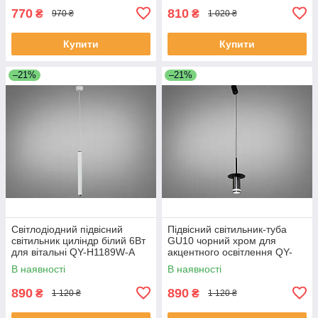
770
810
₴
₴
970 ₴
1 020 ₴
Купити
Купити
–21%
–21%
Світлодіодний підвісний
Підвісний світильник-туба
світильник циліндр білий 6Вт
GU10 чорний хром для
для вітальні QY-H1189W-A
акцентного освітлення QY-
H1175PB
В наявності
В наявності
890
890
₴
₴
1 120 ₴
1 120 ₴