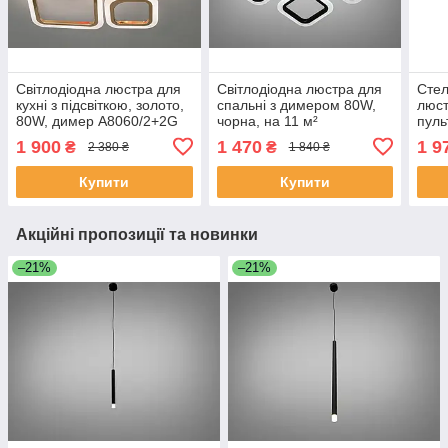
Світлодіодна люстра для
Світлодіодна люстра для
Стел
кухні з підсвіткою, золото,
спальні з димером 80W,
люст
80W, димер A8060/2+2G
чорна, на 11 м²
пуль
LED 3color dimmer
A8060/2+2BK LED 3color
для 
1 900
1 470
1 9
₴
₴
2 380 ₴
1 840 ₴
dimmer
3col
Купити
Купити
Акційні пропозиції та новинки
–21%
–21%