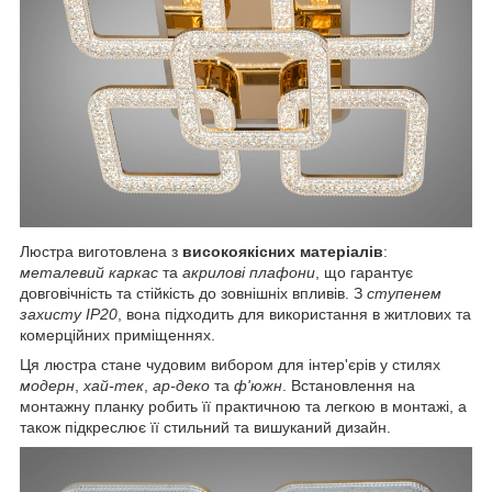
Люстра виготовлена з
високоякісних матеріалів
:
металевий каркас
та
акрилові плафони
, що гарантує
довговічність та стійкість до зовнішніх впливів. З
ступенем
захисту IP20
, вона підходить для використання в житлових та
комерційних приміщеннях.
Ця люстра стане чудовим вибором для інтер'єрів у стилях
модерн
,
хай-тек
,
ар-деко
та
ф'южн
. Встановлення на
монтажну планку робить її практичною та легкою в монтажі, а
також підкреслює її стильний та вишуканий дизайн.