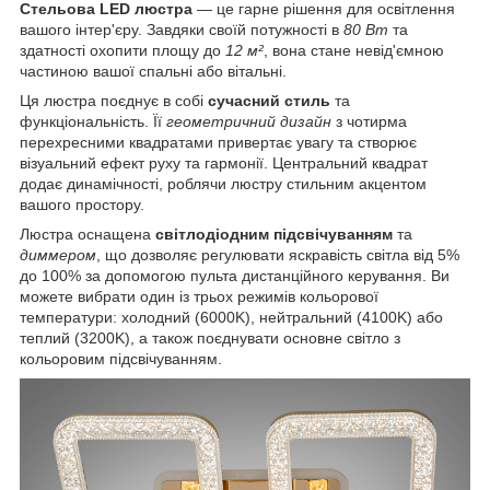
Стельова LED люстра
— це гарне рішення для освітлення
вашого інтер'єру. Завдяки своїй потужності в
80 Вт
та
здатності охопити площу до
12 м²
, вона стане невід'ємною
частиною вашої спальні або вітальні.
Ця люстра поєднує в собі
сучасний стиль
та
функціональність. Її
геометричний дизайн
з чотирма
перехресними квадратами привертає увагу та створює
візуальний ефект руху та гармонії. Центральний квадрат
додає динамічності, роблячи люстру стильним акцентом
вашого простору.
Люстра оснащена
світлодіодним підсвічуванням
та
диммером
, що дозволяє регулювати яскравість світла від 5%
до 100% за допомогою пульта дистанційного керування. Ви
можете вибрати один із трьох режимів кольорової
температури: холодний (6000K), нейтральний (4100K) або
теплий (3200K), а також поєднувати основне світло з
кольоровим підсвічуванням.