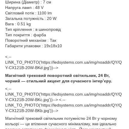
Ширина (Діаметр) : 7 см
Напруга ламп : 48 V
Світловий потік : 1100 lm
Загальна потужність : 20 W
Вага : 0.51 kg
Тип кріплення : в шинопровід
Тип покриття : фарба
Поворотний механізм : Так
Габарити упаковки : 19x18x10
<.--
LINK_TO_PHOTO('https://ledsystems.com.ua/img/noaddr/QY/Q
Y-CX121B-20W-BKd.jpg'))-->
Магнітний трековий поворотний світильник, 24 Вт,
чорний — стильний акцент для сучасного інтер’єру.
<.--
LINK_TO_PHOTO('https://ledsystems.com.ua/img/noaddr/QY/Q
Y-CX121B-20W-BKc.jpg'))--> <.--
LINK_TO_PHOTO('https://ledsystems.com.ua/img/noaddr/QY/Q
Y-CX121B-20W-BKb.jpg'))-->
Магнітний трековий світильник потужністю 24 Вт у чорному
кольорі — це втілення сучасного мінімалізму, яке ідеально