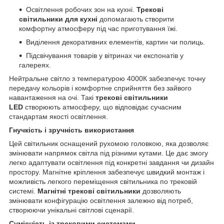
Освітлення робочих зон на кухні.
Трекові
світильники для кухні
допомагають створити
комфортну атмосферу під час приготування їжі.
Виділення декоративних елементів, картин чи полиць.
Підсвічування товарів у вітринах чи експонатів у
галереях.
Нейтральне світло з температурою 4000К забезпечує точну
передачу кольорів і комфортне сприйняття без зайвого
навантаження на очі. Такі
трекові світильники
LED
створюють атмосферу, що відповідає сучасним
стандартам якості освітлення.
Гнучкість і зручність використання
Цей світильник оснащений рухомою головкою, яка дозволяє
змінювати напрямок світла під різними кутами. Це дає змогу
легко адаптувати освітлення під конкретні завдання чи дизайн
простору. Магнітне кріплення забезпечує швидкий монтаж і
можливість легкого переміщення світильника по трековій
системі.
Магнітні трекові світильники
дозволяють
змінювати конфігурацію освітлення залежно від потреб,
створюючи унікальні світлові сценарії.
Сумісність із трековими системами