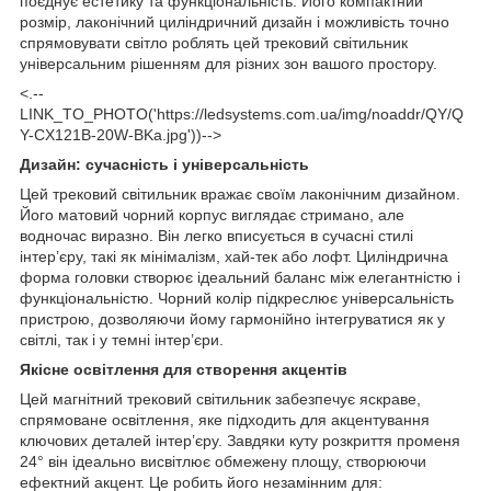
поєднує естетику та функціональність. Його компактний
розмір, лаконічний циліндричний дизайн і можливість точно
спрямовувати світло роблять цей трековий світильник
універсальним рішенням для різних зон вашого простору.
<.--
LINK_TO_PHOTO('https://ledsystems.com.ua/img/noaddr/QY/Q
Y-CX121B-20W-BKa.jpg'))-->
Дизайн: сучасність і універсальність
Цей трековий світильник вражає своїм лаконічним дизайном.
Його матовий чорний корпус виглядає стримано, але
водночас виразно. Він легко вписується в сучасні стилі
інтер’єру, такі як мінімалізм, хай-тек або лофт. Циліндрична
форма головки створює ідеальний баланс між елегантністю і
функціональністю. Чорний колір підкреслює універсальність
пристрою, дозволяючи йому гармонійно інтегруватися як у
світлі, так і у темні інтер’єри.
Якісне освітлення для створення акцентів
Цей магнітний трековий світильник забезпечує яскраве,
спрямоване освітлення, яке підходить для акцентування
ключових деталей інтер’єру. Завдяки куту розкриття променя
24° він ідеально висвітлює обмежену площу, створюючи
ефектний акцент. Це робить його незамінним для: