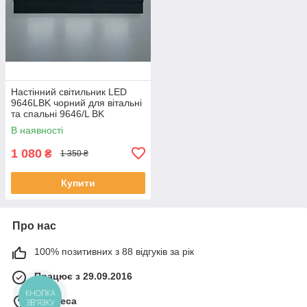
Настінний світильник LED
9646LBK чорний для вітальні
та спальні 9646/L BK
В наявності
1 080
₴
1 350 ₴
Купити
Про нас
100% позитивних з 88 відгуків за рік
Працює з 29.09.2016
КНОПКА
м. Одеса
ЗВ'ЯЗКУ