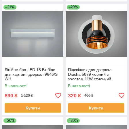
–21%
–20%
Лінійне бра LED 18 Вт біле
Підсвічник для дзеркал
для картин і дзеркал 9646/S
Diasha 5879 чорний з
WH
золотом 11W стильний
дизайн 5879/1
В наявності
В наявності
890
320
₴
₴
1 120 ₴
400 ₴
Купити
Купити
–20%
–20%