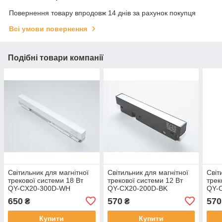
Повернення товару впродовж 14 днів за рахунок покупця
Всі умови повернення
Подібні товари компанії
Світильник для магнітної
Світильник для магнітної
Світ
трекової системи 18 Вт
трекової системи 12 Вт
трек
QY-CX20-300D-WH
QY-CX20-200D-BK
QY-
650
570
570
₴
₴
Купити
Купити