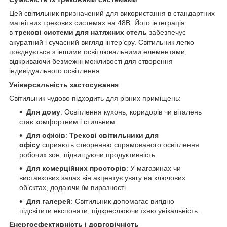
Цей світильник призначений для використання в стандартних
магнітних трекових системах на 48В. Його інтеграція
в
трекові системи для натяжних стель
забезпечує
акуратний і сучасний вигляд інтер’єру. Світильник легко
поєднується з іншими освітлювальними елементами,
відкриваючи безмежні можливості для створення
індивідуального освітлення.
Універсальність застосування
Світильник чудово підходить для різних приміщень:
Для дому
: Освітлення кухонь, коридорів чи віталень
стає комфортним і стильним.
Для офісів
:
Трекові світильники для
офісу
сприяють створенню спрямованого освітлення
робочих зон, підвищуючи продуктивність.
Для комерційних просторів
: У магазинах чи
виставкових залах він акцентує увагу на ключових
об’єктах, додаючи їм виразності.
Для галерей
: Світильник допомагає вигідно
підсвітити експонати, підкреслюючи їхню унікальність.
Енергоефективність і довговічність