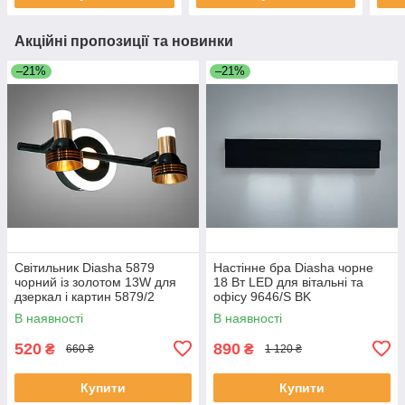
Акційні пропозиції та новинки
–21%
–21%
Світильник Diasha 5879
Настінне бра Diasha чорне
чорний із золотом 13W для
18 Вт LED для вітальні та
дзеркал і картин 5879/2
офісу 9646/S BK
В наявності
В наявності
520
890
₴
₴
660 ₴
1 120 ₴
Купити
Купити