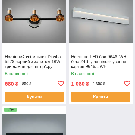
Настінний світильник Diasha
Настінне LED бра 9646LWH
5879 чорний з золотом 16W
біле 24Вт для підсвічування
три лампи для інтер’єру
картин 9646/L WH
5879/3
В наявності
В наявності
680
1 080
₴
₴
850 ₴
1 350 ₴
Купити
Купити
–20%