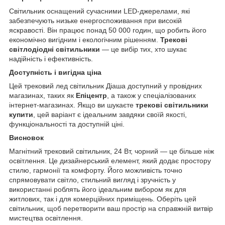
Світильник оснащений сучасними LED-джерелами, які
забезпечують низьке енергоспоживання при високій
яскравості. Він працює понад 50 000 годин, що робить його
економічно вигідним і екологічним рішенням.
Трекові
світлодіодні світильники
— це вибір тих, хто шукає
надійність і ефективність.
Доступність і вигідна ціна
Цей трековий лед світильник Діаша доступний у провідних
магазинах, таких як
Епіцентр
, а також у спеціалізованих
інтернет-магазинах. Якщо ви шукаєте
трекові світильники
купити
, цей варіант є ідеальним завдяки своїй якості,
функціональності та доступній ціні.
Висновок
Магнітний трековий світильник, 24 Вт, чорний — це більше ніж
освітлення. Це дизайнерський елемент, який додає простору
стилю, гармонії та комфорту. Його можливість точно
спрямовувати світло, стильний вигляд і зручність у
використанні роблять його ідеальним вибором як для
житлових, так і для комерційних приміщень. Оберіть цей
світильник, щоб перетворити ваш простір на справжній витвір
мистецтва освітлення.