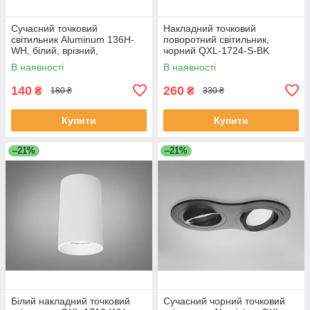
Сучасний точковий
Накладний точковий
світильник Aluminum 136H-
поворотний світильник,
WH, білий, врізний,
чорний QXL-1724-S-BK
поворотний 136H-WH
В наявності
В наявності
140
260
₴
₴
180 ₴
330 ₴
Купити
Купити
–21%
–21%
Білий накладний точковий
Сучасний чорний точковий