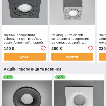
Врізний поворотний
Накладний точковий
Накл
світильник для інтер’єру,
світильник з поворотним
світ
серія ’Аluminium’, чорний
механізмом, сірий, для
меха
PMR-201-S-BK
сучасного інтер’єру PMR-
суча
140
290
220
₴
₴
210-S-GR
210
Купити
Купити
Акційні пропозиції та новинки
–30%
–29%