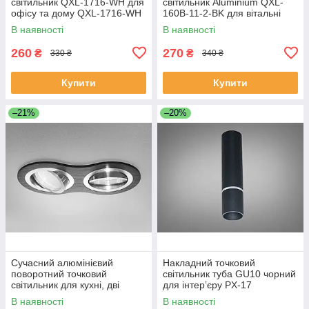
світильник QXL-1716-WH для
світильник Aluminium QXL-
офісу та дому QXL-1716-WH
160B-11-2-BK для вітальні
QXL-160B-11-2-BK
В наявності
В наявності
260
270
₴
₴
330 ₴
340 ₴
Купити
Купити
–21%
–20%
Сучасний алюмінієвий
Накладний точковий
поворотний точковий
світильник туба GU10 чорний
світильник для кухні, дві
для інтер’єру PX-17
лампи QXL-160B-11-2-BK+SL
В наявності
В наявності