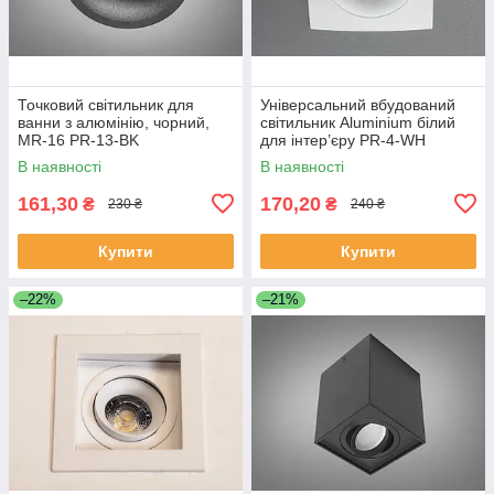
Точковий світильник для
Універсальний вбудований
ванни з алюмінію, чорний,
світильник Aluminium білий
MR-16 PR-13-BK
для інтер’єру PR-4-WH
В наявності
В наявності
161,30
170,20
₴
₴
230 ₴
240 ₴
Купити
Купити
–22%
–21%