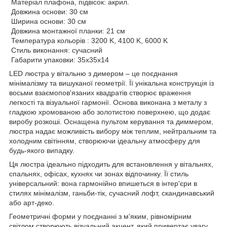
Матеріал плафона, підвісок: акрил.
Довжина основи: 30 см
Ширина основи: 30 см
Довжина монтажної планки: 21 см
Температура кольорів : 3200 K, 4100 K, 6000 K
Стиль виконання: сучасний
Габарити упаковки: 35x35x14
LED люстра у вітальню з димером – це поєднання
мінімалізму та вишуканої геометрії. Її унікальна конструкція із
восьми взаємопов'язаних квадратів створює враження
легкості та візуальної гармонії. Основа виконана з металу з
гладкою хромованою або золотистою поверхнею, що додає
виробу розкоші. Оснащена пультом керування та диммером,
люстра надає можливість вибору між теплим, нейтральним та
холодним світінням, створюючи ідеальну атмосферу для
будь-якого випадку.
Ця люстра ідеально підходить для встановлення у вітальнях,
спальнях, офісах, кухнях чи зонах відпочинку. Її стиль
універсальний: вона гармонійно впишеться в інтер'єри в
стилях мінімалізм, ганьби-тік, сучасний лофт, скандинавський
або арт-деко.
Геометричні форми у поєднанні з м'яким, рівномірним
світлом створюють візуальний акцент, який привертає увагу.