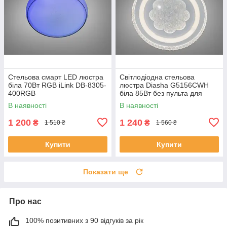
Стельова смарт LED люстра
Світлодіодна стельова
біла 70Вт RGB iLink DB-8305-
люстра Diasha G5156CWH
400RGB
біла 85Вт без пульта для
вітальні WG5156/C WH
В наявності
В наявності
1 200
1 240
₴
₴
1 510 ₴
1 560 ₴
Купити
Купити
Показати ще
Про нас
100% позитивних з 90 відгуків за рік