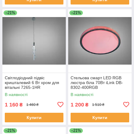
–21%
–21%
Світлодіодний підвіс
Стельова смарт LED RGB
кришталевий 6 Вт хром для
люстра біла 70Вт iLink DB-
вітальні 7265-1HR
8302-400RGB
В наявності
В наявності
1 160
1 200
₴
₴
1 460 ₴
1 510 ₴
Купити
Купити
–21%
–21%