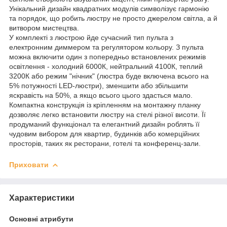
Унікальний дизайн квадратних модулів символізує гармонію
та порядок, що робить люстру не просто джерелом світла, а й
витвором мистецтва.
У комплекті з люстрою йде сучасний тип пульта з
електронним диммером та регулятором кольору. З пульта
можна включити один з попередньо встановлених режимів
освітлення - холодний 6000К, нейтральний 4100К, теплий
3200К або режим "нічник" (люстра буде включена всього на
5% потужності LED-люстри), зменшити або збільшити
яскравість на 50%, а якщо всього цього здасться мало.
Компактна конструкція із кріпленням на монтажну планку
дозволяє легко встановити люстру на стелі різної висоти. Її
продуманий функціонал та елегантний дизайн роблять її
чудовим вибором для квартир, будинків або комерційних
просторів, таких як ресторани, готелі та конференц-зали.
Приховати
Характеристики
Основні атрибути