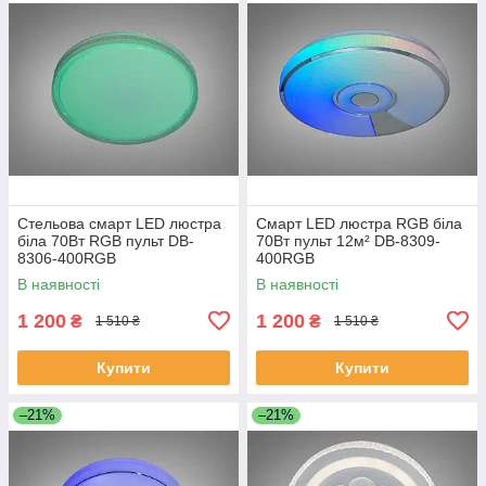
Стельова смарт LED люстра
Смарт LED люстра RGB біла
біла 70Вт RGB пульт DB-
70Вт пульт 12м² DB-8309-
8306-400RGB
400RGB
В наявності
В наявності
1 200
1 200
₴
₴
1 510 ₴
1 510 ₴
Купити
Купити
–21%
–21%