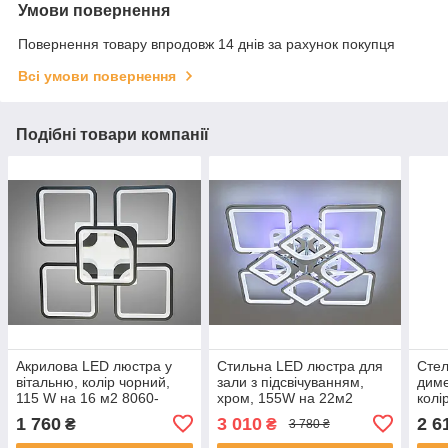
Умови повернення
Повернення товару впродовж 14 днів за рахунок покупця
Всі умови повернення
Подібні товари компанії
Акрилова LED люстра у
Стильна LED люстра для
Стел
вітальню, колір чорний,
зали з підсвічуванням,
диме
115 W на 16 м2 8060-
хром, 155W на 22м2
колі
4+1BKDIM-LS
м2 
1 760
3 010
2 6
₴
₴
3 780 ₴