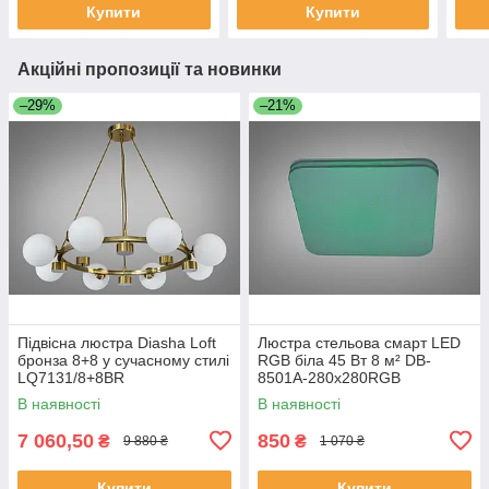
Купити
Купити
Акційні пропозиції та новинки
–29%
–21%
Підвісна люстра Diasha Loft
Люстра стельова смарт LED
бронза 8+8 у сучасному стилі
RGB біла 45 Вт 8 м² DB-
LQ7131/8+8BR
8501A-280x280RGB
В наявності
В наявності
7 060,50
850
₴
₴
9 880 ₴
1 070 ₴
Купити
Купити