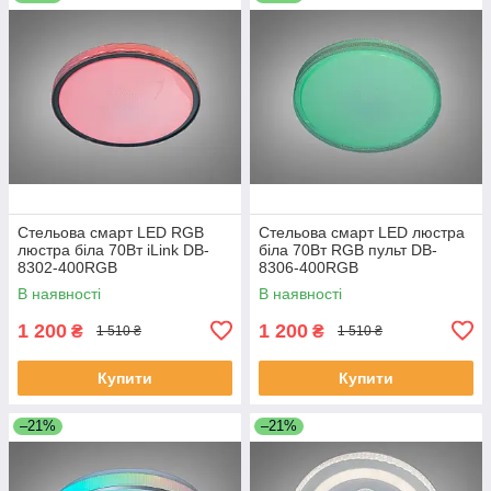
Стельова смарт LED RGB
Стельова смарт LED люстра
люстра біла 70Вт iLink DB-
біла 70Вт RGB пульт DB-
8302-400RGB
8306-400RGB
В наявності
В наявності
1 200
1 200
₴
₴
1 510 ₴
1 510 ₴
Купити
Купити
–21%
–21%