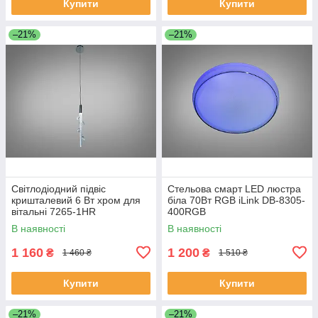
Купити
Купити
–21%
–21%
Світлодіодний підвіс
Стельова смарт LED люстра
кришталевий 6 Вт хром для
біла 70Вт RGB iLink DB-8305-
вітальні 7265-1HR
400RGB
В наявності
В наявності
1 160
1 200
₴
₴
1 460 ₴
1 510 ₴
Купити
Купити
–21%
–21%