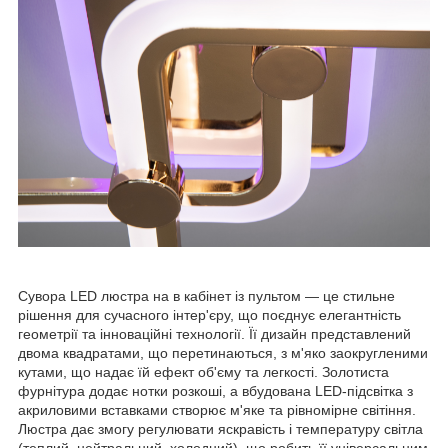
Сувора LED люстра на в кабінет із пультом — це стильне
рішення для сучасного інтер'єру, що поєднує елегантність
геометрії та інноваційні технології. Її дизайн представлений
двома квадратами, що перетинаються, з м'яко заокругленими
кутами, що надає їй ефект об'єму та легкості. Золотиста
фурнітура додає нотки розкоші, а вбудована LED-підсвітка з
акриловими вставками створює м'яке та рівномірне світіння.
Люстра дає змогу регулювати яскравість і температуру світла
(теплий, нейтральний, холодний), що робить її універсальним