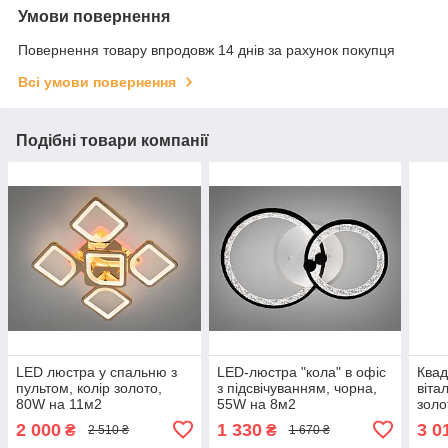
Умови повернення
Повернення товару впродовж 14 днів за рахунок покупця
Всі умови повернення
Подібні товари компанії
LED люстра у спальню з
LED-люстра "кола" в офіс
Квад
пультом, колір золото,
з підсвічуванням, чорна,
віта
80W на 11м2
55W на 8м2
золо
2 000
1 330
3 0
₴
₴
2 510 ₴
1 670 ₴