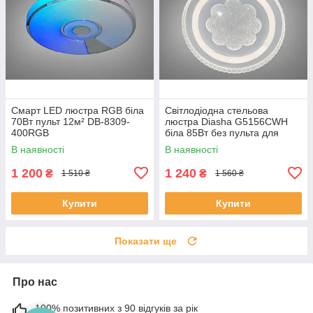
Смарт LED люстра RGB біла
Світлодіодна стельова
70Вт пульт 12м² DB-8309-
люстра Diasha G5156CWH
400RGB
біла 85Вт без пульта для
вітальні WG5156/C WH
В наявності
В наявності
1 200
1 240
₴
₴
1 510 ₴
1 560 ₴
Купити
Купити
Показати ще
Про нас
100% позитивних з 90 відгуків за рік