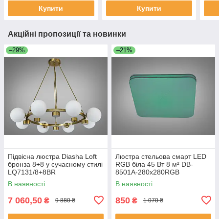
Купити
Купити
Акційні пропозиції та новинки
–29%
–21%
Підвісна люстра Diasha Loft
Люстра стельова смарт LED
бронза 8+8 у сучасному стилі
RGB біла 45 Вт 8 м² DB-
LQ7131/8+8BR
8501A-280x280RGB
В наявності
В наявності
7 060,50
850
₴
₴
9 880 ₴
1 070 ₴