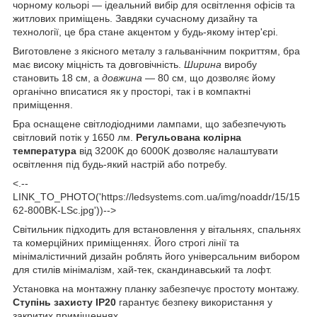
чорному кольорі — ідеальний вибір для освітлення офісів та
житлових приміщень. Завдяки сучасному дизайну та
технології, це бра стане акцентом у будь-якому інтер'єрі.
Виготовлене з якісного металу з гальванічним покриттям, бра
має високу міцність та довговічність.
Ширина
виробу
становить 18 см, а
довжина
— 80 см, що дозволяє йому
органічно вписатися як у просторі, так і в компактні
приміщення.
Бра оснащене світлодіодними лампами, що забезпечують
світловий потік у 1650 лм.
Регульована колірна
температура
від 3200K до 6000K дозволяє налаштувати
освітлення під будь-який настрій або потребу.
<.--
LINK_TO_PHOTO('https://ledsystems.com.ua/img/noaddr/15/15
62-800BK-LSc.jpg'))-->
Світильник підходить для встановлення у вітальнях, спальнях
та комерційних приміщеннях. Його строгі лінії та
мінімалістичний дизайн роблять його універсальним вибором
для стилів мінімалізм, хай-тек, скандинавський та лофт.
Установка на монтажну планку забезпечує простоту монтажу.
Ступінь захисту IP20
гарантує безпеку використання у
закритих приміщеннях.