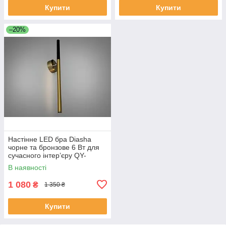
Купити
Купити
–20%
Настінне LED бра Diasha
чорне та бронзове 6 Вт для
сучасного інтер’єру QY-
W2012 B+YB
В наявності
1 080
₴
1 350 ₴
Купити