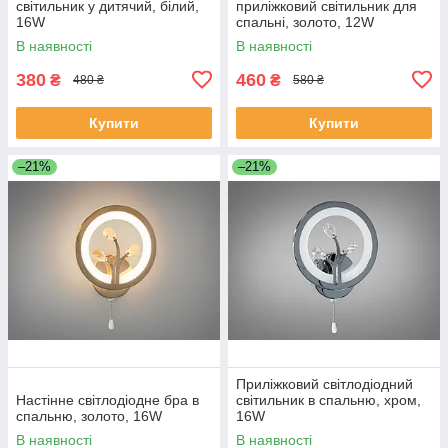
світильник у дитячий, білий,
приліжковий світильник для
16W
спальні, золото, 12W
8146/1G
В наявності
В наявності
380
460
₴
₴
480 ₴
580 ₴
Купити
Купити
–21%
–21%
Приліжковий світлодіодний
Настінне світлодіодне бра в
світильник в спальню, хром,
спальню, золото, 16W
16W
В наявності
В наявності