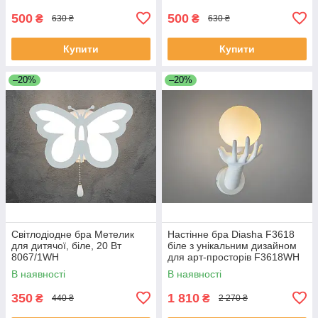
500
500
₴
₴
630 ₴
630 ₴
Купити
Купити
–20%
–20%
Світлодіодне бра Метелик
Настінне бра Diasha F3618
для дитячої, біле, 20 Вт
біле з унікальним дизайном
8067/1WH
для арт-просторів F3618WH
В наявності
В наявності
350
1 810
₴
₴
440 ₴
2 270 ₴