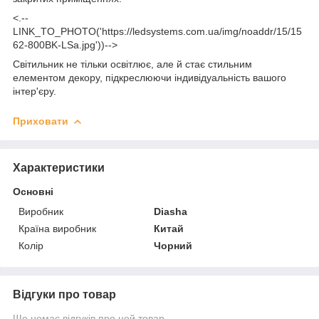
<.--
LINK_TO_PHOTO('https://ledsystems.com.ua/img/noaddr/15/15
62-800BK-LSa.jpg'))-->
Світильник не тільки освітлює, але й стає стильним
елементом декору, підкреслюючи індивідуальність вашого
інтер'єру.
Приховати
Характеристики
Основні
Виробник
Diasha
Країна виробник
Китай
Колір
Чорний
Відгуки про товар
Ще немає відгуків про цей товар