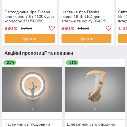
Світлодіодне бра Diasha
Настінне бра Diasha
Світ
Line чорне 7 Вт 4100K для
чорне 18 Вт LED для
Вт 4
коридору 371/580BK
вітальні та офісу 9646/S
інте
BK
990
890
1 2
₴
₴
1 240 ₴
1 120 ₴
Купити
Купити
Акційні пропозиції та новинки
–21%
–21%
Настінний світлодіодний
Елегантний світлодіодний