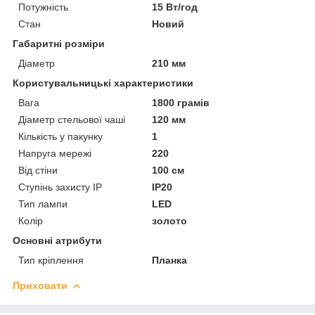
Потужність
15 Вт/год
Стан
Новий
Габаритні розміри
Діаметр
210 мм
Користувальницькі характеристики
Вага
1800 грамів
Діаметр стельової чаші
120 мм
Кількість у пакунку
1
Напруга мережі
220
Від стіни
100 см
Ступінь захисту IP
IP20
Тип лампи
LED
Колір
золото
Основні атрибути
Тип кріплення
Планка
Приховати