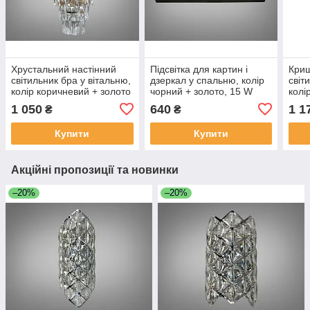
Хрустальний настінний
Підсвітка для картин і
Криш
світильник бра у вітальню,
дзеркал у спальню, колір
світ
колір коричневий + золото
чорний + золото, 15 W
колі
9001-2W-CF+SGD-LS
5871-3-LS
2W-
1 050
640
1 1
₴
₴
Купити
Купити
Акційні пропозиції та новинки
–20%
–20%