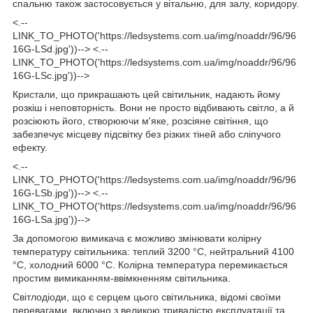
спальню також застосовується у вітальню, для залу, коридору.
<.--
LINK_TO_PHOTO('https://ledsystems.com.ua/img/noaddr/96/96
16G-LSd.jpg'))--> <.--
LINK_TO_PHOTO('https://ledsystems.com.ua/img/noaddr/96/96
16G-LSc.jpg'))-->
Кристали, що прикрашають цей світильник, надають йому
розкіш і неповторність. Вони не просто відбивають світло, а й
розсіюють його, створюючи м'яке, розсіяне світіння, що
забезпечує місцеву підсвітку без різких тіней або сліпучого
ефекту.
<.--
LINK_TO_PHOTO('https://ledsystems.com.ua/img/noaddr/96/96
16G-LSb.jpg'))--> <.--
LINK_TO_PHOTO('https://ledsystems.com.ua/img/noaddr/96/96
16G-LSa.jpg'))-->
За допомогою вимикача є можливо змінювати колірну
температуру світильника: теплий 3200 °C, нейтральний 4100
°C, холодний 6000 °C. Колірна температура перемикається
простим вимиканням-ввімкненням світильника.
Світлодіоди, що є серцем цього світильника, відомі своїми
перевагами, включно з великою тривалістю експлуатації та