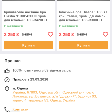
Кришталеве настінне бра
Класичне бра Diasha 9133B з
Diasha 9130B420CH хром
кришталем, хром, дві лампи
для вітальні 9130-B420CH
для вітальні 9133-B300CH
В наявності
В наявності
2 250
2 250
₴
₴
2 820 ₴
2 820 ₴
Купити
Купити
Про нас
100% позитивних з 89 відгуків за рік
Працює з 29.09.2016
м. Одеса
Україна, 67803, Одеська обл., Одеський р-н, село
Лиманка, вул.Вільямса, ж/м "Дружний", будинок 93,
корпус 4, квартира 53, Одеса, Україна
Контакти