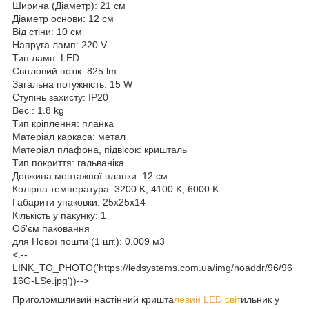
Ширина (Діаметр): 21 см
Діаметр основи: 12 см
Від стіни: 10 см
Напруга ламп: 220 V
Тип ламп: LED
Світловий потік: 825 lm
Загальна потужність: 15 W
Ступінь захисту: IP20
Вес : 1.8 kg
Тип кріплення: планка
Матеріал каркаса: метал
Матеріал плафона, підвісок: кришталь
Тип покриття: гальваніка
Довжина монтажної планки: 12 см
Колірна температура: 3200 K, 4100 K, 6000 K
Габарити упаковки: 25x25x14
Кількість у пакунку: 1
Об'єм паковання
для Нової пошти (1 шт.): 0.009 м3
<.--
LINK_TO_PHOTO('https://ledsystems.com.ua/img/noaddr/96/96
16G-LSe.jpg'))-->
Приголомшливий настінний кришта
левий LED світ
ильник у