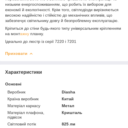
низьким енергоспоживанням, що робить їх вибором для
економії й екологічності. Крім того, світлодіоди вирізняються
високою надійністю і стійкістю до механічних впливів, що
забезпечує світильнику довгу й безпроблемну експлуатацію.
Кріпиться до стіни будь-якого типу універсальним кріпленням
на монт
ажну
планку.
Ідеально до люстр із серії 7220 і 7201
Приховати
Характеристики
Основні
Виробник
Diasha
Країна виробник
Китай
Матеріал каркасу
Метал
Матеріал плафона,
Кришталь
підвісок
Світловий потік
825 лм