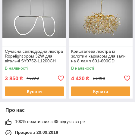
Сучасна світлодіодна люстра
Кришталева люстра із
Ropelight хром 32W для
золотим каркасом для зали
вітальні SY9752-L1200CH
на 8 ламп 601-600GD
В наявності
В наявності
3 850
4 420
₴
₴
4 830 ₴
5 540 ₴
Купити
Купити
Про нас
100% позитивних з 89 відгуків за рік
Працює з 29.09.2016