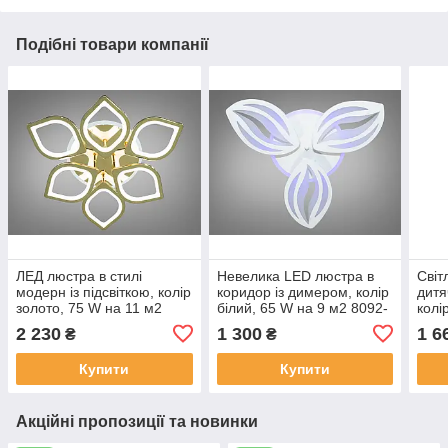
Подібні товари компанії
ЛЕД люстра в стилі
Невелика LED люстра в
Світ
модерн із підсвіткою, колір
коридор із димером, колір
дитя
золото, 75 W на 11 м2
білий, 65 W на 9 м2 8092-
колі
S8073-3+3G-LS
3WH-LS
809
2 230
1 300
1 6
₴
₴
Купити
Купити
Акційні пропозиції та новинки