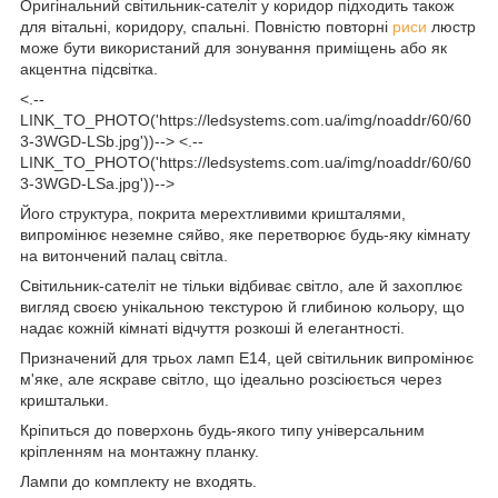
Оригінальний світильник-сателіт у коридор підходить також
для вітальні, коридору, спальні. Повністю повторні
риси
люстр
може бути використаний для зонування приміщень або як
акцентна підсвітка.
<.--
LINK_TO_PHOTO('https://ledsystems.com.ua/img/noaddr/60/60
3-3WGD-LSb.jpg'))--> <.--
LINK_TO_PHOTO('https://ledsystems.com.ua/img/noaddr/60/60
3-3WGD-LSa.jpg'))-->
Його структура, покрита мерехтливими кришталями,
випромінює неземне сяйво, яке перетворює будь-яку кімнату
на витончений палац світла.
Світильник-сателіт не тільки відбиває світло, але й захоплює
вигляд своєю унікальною текстурою й глибиною кольору, що
надає кожній кімнаті відчуття розкоші й елегантності.
Призначений для трьох ламп Е14, цей світильник випромінює
м'яке, але яскраве світло, що ідеально розсіюється через
криштальки.
Кріпиться до поверхонь будь-якого типу універсальним
кріпленням на монтажну планку.
Лампи до комплекту не входять.