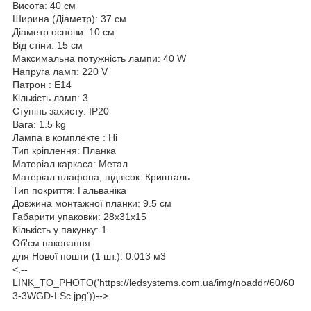
Висота: 40 см
Ширина (Діаметр): 37 см
Діаметр основи: 10 см
Від стіни: 15 см
Максимальна потужність лампи: 40 W
Напруга ламп: 220 V
Патрон : E14
Кількість ламп: 3
Ступінь захисту: IP20
Вага: 1.5 kg
Лампа в комплекте : Ні
Тип кріплення: Планка
Матеріал каркаса: Метал
Матеріал плафона, підвісок: Кришталь
Тип покриття: Гальваніка
Довжина монтажної планки: 9.5 см
Габарити упаковки: 28x31x15
Кількість у пакунку: 1
Об'єм паковання
для Нової пошти (1 шт.): 0.013 м3
<.--
LINK_TO_PHOTO('https://ledsystems.com.ua/img/noaddr/60/60
3-3WGD-LSc.jpg'))-->