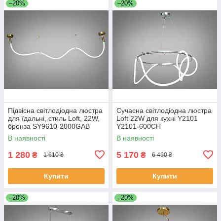
–20%
–20%
Підвісна світлодіодна люстра
Сучасна світлодіодна люстра
для їдальні, стиль Loft, 22W,
Loft 22W для кухні Y2101
бронза SY9610-2000GAB
Y2101-600CH
В наявності
В наявності
1 280
5 170
₴
₴
1 610 ₴
6 490 ₴
Купити
Купити
–20%
–20%