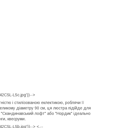
2CSL-LSc.jpg'))-->
ністю і стилізованою еклектикою, роблячи її
великому діаметру 90 см, ця люстра підійде для
лі "Скандинавський лофт" або "Нордик" ідеально
нги, квесруми.
CSL-LSb.jpg'))--> <.--