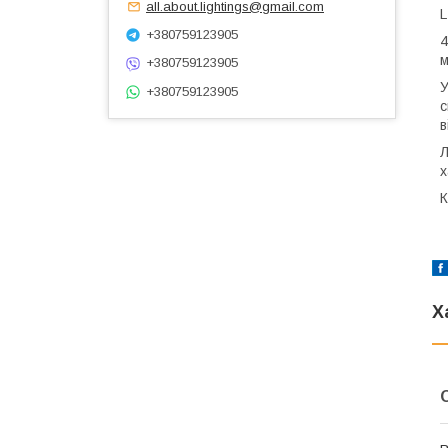
all.about.lightings@gmail.com
L
+380759123905
4
м
+380759123905
У
+380759123905
с
в
Л
х
К
Х