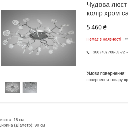
Чудова люстр
колір хром с
5 460 ₴
Немає в наявності
К
+380 (48) 708-03-72
повернення товару п
исота: 18 см
ирина (Діаметр): 90 см