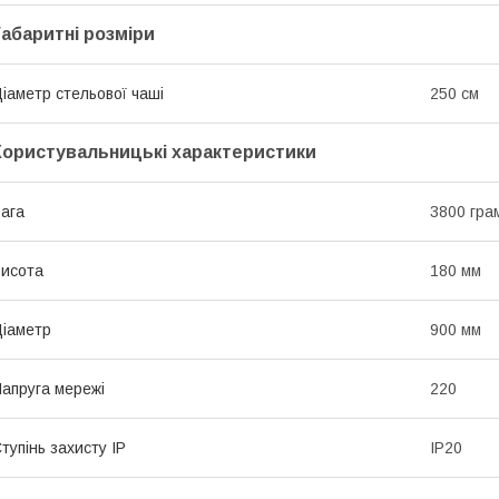
Габаритні розміри
іаметр стельової чаші
250 см
Користувальницькі характеристики
ага
3800 гра
исота
180 мм
іаметр
900 мм
апруга мережі
220
тупінь захисту IP
IP20