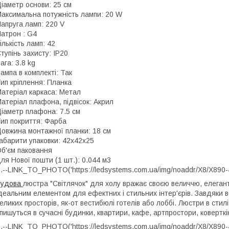
іаметр основи: 25 см
аксимальна потужність лампи: 20 W
апруга ламп: 220 V
атрон : G4
ількість ламп: 42
тупінь захисту: IP20
ага: 3.8 kg
ампа в комплекті: Так
ип кріплення: Планка
атеріал каркаса: Метал
атеріал плафона, підвісок: Акрил
іаметр плафона: 7.5 см
ип покриття: Фарба
овжина монтажної планки: 18 см
абарити упаковки: 42x42x25
б'єм паковання
ля Нової пошти (1 шт.): 0.044 м3
.--LINK_TO_PHOTO('https://ledsystems.com.ua/img/noaddr/X8/X890-4
Ч
удова
люстра "Світлячок" для холу вражає своєю величчю, елегант
деальним елементом для ефектних і стильних інтер'єрів. Завдяки 
еликих просторів, як-от вестибюлі готелів або лоббі. Люстри в сти
пишуться в сучасні будинки, квартири, кафе, артпростори, коверткі
.--LINK_TO_PHOTO('https://ledsystems.com.ua/img/noaddr/X8/X890-42