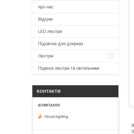
про нас
Відгуки
LED люстри
Підсвітка для дзеркал
Люстри
Підвісні люстри та світильники
КОНТАКТИ
About.lighting
В
Ш