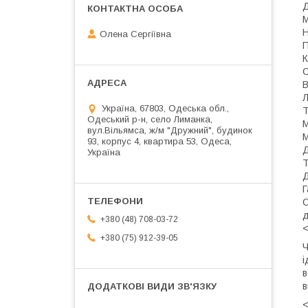
Д
М
Н
Олена Сергіївна
П
К
С
В
Л
Україна, 67803, Одеська обл.,
Т
Одеський р-н, село Лиманка,
М
вул.Вільямса, ж/м "Дружний", будинок
М
93, корпус 4, квартира 53, Одеса,
Д
Україна
Т
Д
Г
О
д
+380 (48) 708-03-72
<
+380 (75) 912-39-05
і
в
в
<