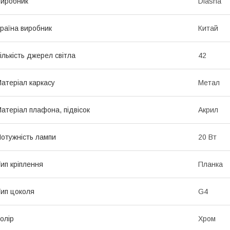
иробник
Diasha
раїна виробник
Китай
ількість джерел світла
42
атеріал каркасу
Метал
атеріал плафона, підвісок
Акрил
отужність лампи
20 Вт
ип кріплення
Планка
ип цоколя
G4
олір
Хром