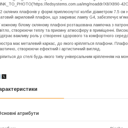
INK_TO_PHOTO('https://ledsystems.com.ua/img/noaddr/X8/X890-42CS
2 скляних плафонів у формі приплюснутої колби діаметром 7.5 см на
атовий акриловий плафон, що закриває лампу G4, забезпечує м'яке
 кожному білому скляному плафоні розташована лампочка з патроно
вітло, створюючи теплу та приємну атмосферу в приміщенні. Висока
ідіграє важливу роль у створенні здорового та комфортного серед
юстра має металевий каркас, до якого кріпляться плафони. Плафон
аотично, створюючи ефектний і артистичний вигляд.
ріпиться до стелі будь-якого типу універсальним кріпленням на мо
арактеристики
Основні атрибути