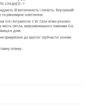
L-LSa.jpg'))-->
дають їй витонченість і легкість. Внутрішній
 та рівномірне освітлення.
м G4 і потужністю 1 W. Скло м'яко розсіює
 якість світла, випромінюваного лампами G4,
овища в домі.
и прикріплені до круглої трубчастої основи
нтажну планку.