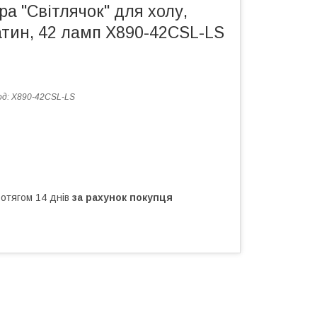
а "Світлячок" для холу,
атин, 42 ламп X890-42CSL-LS
од:
X890-42CSL-LS
ротягом 14 днів
за рахунок покупця