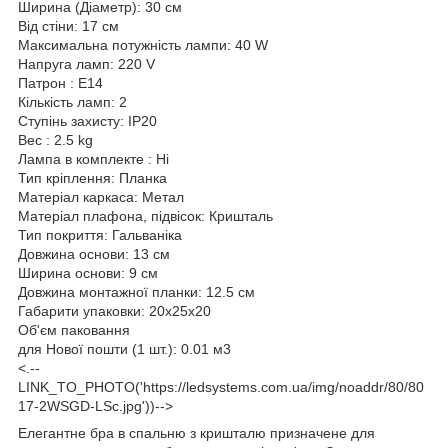
Ширина (Діаметр): 30 см
Від стіни: 17 см
Максимальна потужність лампи: 40 W
Напруга ламп: 220 V
Патрон : E14
Кількість ламп: 2
Ступінь захисту: IP20
Вес : 2.5 kg
Лампа в комплекте : Ні
Тип кріплення: Планка
Матеріал каркаса: Метал
Матеріал плафона, підвісок: Кришталь
Тип покриття: Гальваніка
Довжина основи: 13 см
Ширина основи: 9 см
Довжина монтажної планки: 12.5 см
Габарити упаковки: 20x25x20
Об'єм паковання
для Нової пошти (1 шт.): 0.01 м3
<.--
LINK_TO_PHOTO('https://ledsystems.com.ua/img/noaddr/80/80
17-2WSGD-LSc.jpg'))-->
Елегантне бра в спальню з кришталю призначене для