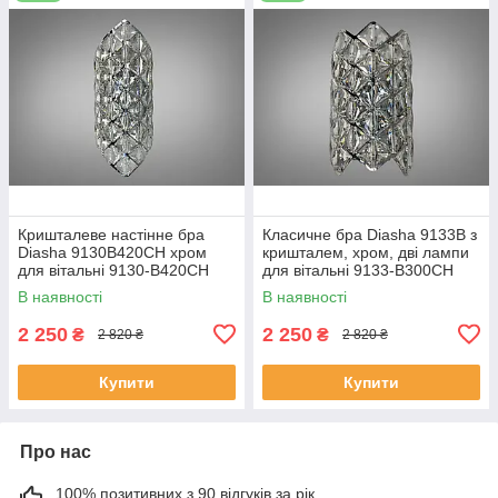
Кришталеве настінне бра
Класичне бра Diasha 9133B з
Diasha 9130B420CH хром
кришталем, хром, дві лампи
для вітальні 9130-B420CH
для вітальні 9133-B300CH
В наявності
В наявності
2 250
2 250
₴
₴
2 820 ₴
2 820 ₴
Купити
Купити
Про нас
100% позитивних з 90 відгуків за рік