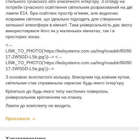
стильного сучасного або класичного інтер'єру. З огляду на
потреби сучасного освітлення світильник розрахований на дві
лампи Е14. Бра освітлює простір м'яким, але водночас
яскравим світлом, що ідеально підходить для створення
затишної атмосфери в кімнаті. Така універсальність дає змогу
використовувати його як у маленьких кімнатах, так і в
просторих зонах.
<.--
LINK_TO_PHOTO('https://ledsystems.com.ua/img/noaddr/80/80
17-2WSGD-LSb.jpg'))--> <.--
LINK_TO_PHOTO('https://ledsystems.com.ua/img/noaddr/80/80
17-2WSGD-LSa.jpg'))-->
З основою золотистого кольору, блискучим під кожним кутом,
світильник стає справжньою окрасою будь-якого інтер'єру.
Кріпиться до будь-якого типу настінних поверхонь
універсальним кріпленням на планку.
Лампи до комплекту не входять.
Приховати
Характеристики