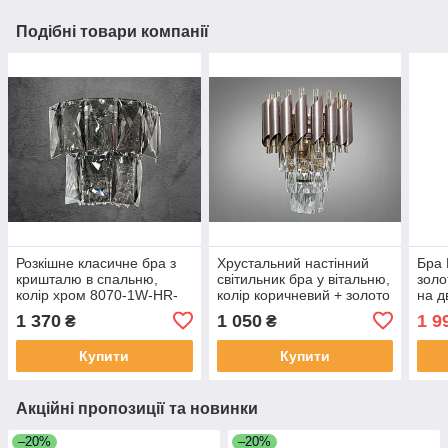
Подібні товари компанії
Розкішне класичне бра з
Хрустальний настінний
Бра 
кришталю в спальню,
світильник бра у вітальню,
золо
колір хром 8070-1W-HR-
колір коричневий + золото
на д
LS
9001-2W-CF+SGD-LS
GD
1 370
1 050
1 9
₴
₴
Купити
Купити
Акційні пропозиції та новинки
–20%
–20%