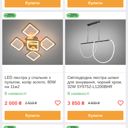
Купити
Купити
–20%
–20%
LED люстра у спальню з
Світлодіодна люстра шланг
пультом, колір золото, 80W
для зонування, чорний хром,
на 11м2
32W SY9752-L1200BHR
В наявності
В наявності
2 000
3 850
₴
₴
2 510 ₴
4 830 ₴
Купити
Купити
–20%
–20%