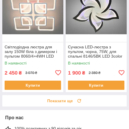
Світлодіодна люстра для
Сучасна LED-люстра з
залу 150W біла з димером і
пультом, чорна, 75W, для
пультом 8060/4+4WH LED
спальні 8146/5BK LED 3color
3color dimmer
dimmer
В наявності
В наявності
2 450
1 900
₴
₴
3 070 ₴
2 380 ₴
Купити
Купити
Показати ще
Про нас
100% позитивних з 90 відгуків за рік