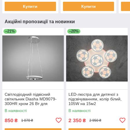
Купити
Купити
Акційні пропозиції та новинки
–21%
–20%
Світлодіодний підвісний
LED-люстра для дитячої з
світильник Diasha MD9079-
підсвічуванням, колір білий,
300HR хром 26 Вт для
105W на 15м2
вітальні MD9079-300HR
В наявності
В наявності
850
2 350
₴
₴
1 070 ₴
2 950 ₴