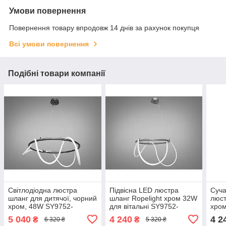
Умови повернення
Повернення товару впродовж 14 днів за рахунок покупця
Всі умови повернення
Подібні товари компанії
Світлодіодна люстра
Підвісна LED люстра
Суча
шланг для дитячої, чорний
шланг Ropelight хром 32W
люст
хром, 48W SY9752-
для вітальні SY9752-
хром
D800BHR
D600CH
SY9
5 040
4 240
4 2
₴
₴
6 320 ₴
5 320 ₴