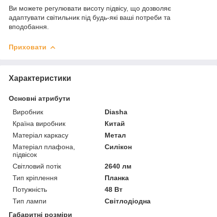
Ви можете регулювати висоту підвісу, що дозволяє
адаптувати світильник під будь-які ваші потреби та
вподобання.
Приховати
Характеристики
Основні атрибути
Виробник
Diasha
Країна виробник
Китай
Матеріал каркасу
Метал
Матеріал плафона,
Силікон
підвісок
Світловий потік
2640 лм
Тип кріплення
Планка
Потужність
48 Вт
Тип лампи
Світлодіодна
Габаритні розміри