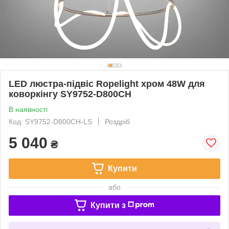
LED люстра-підвіс Ropelight хром 48W для
коворкінгу SY9752-D800CH
В наявності
Код: SY9752-D800CH-LS
Роздріб
5 040
₴
Купити
або
Купити з