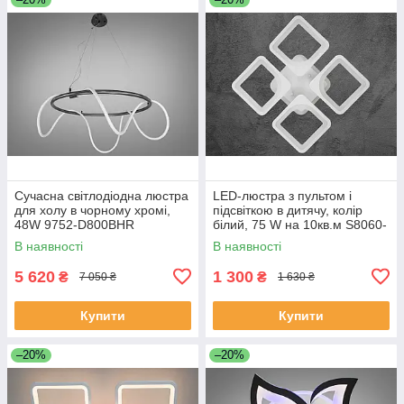
Сучасна світлодіодна люстра
LED-люстра з пультом і
для холу в чорному хромі,
підсвіткою в дитячу, колір
48W 9752-D800BHR
білий, 75 W на 10кв.м S8060-
4WH-LS
В наявності
В наявності
5 620
1 300
₴
₴
7 050 ₴
1 630 ₴
Купити
Купити
–20%
–20%