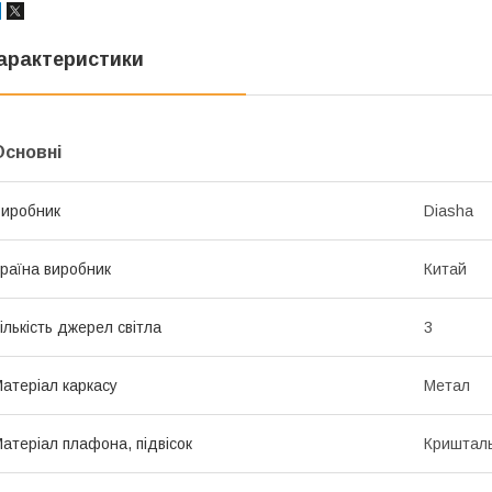
арактеристики
Основні
иробник
Diasha
раїна виробник
Китай
ількість джерел світла
3
атеріал каркасу
Метал
атеріал плафона, підвісок
Криштал