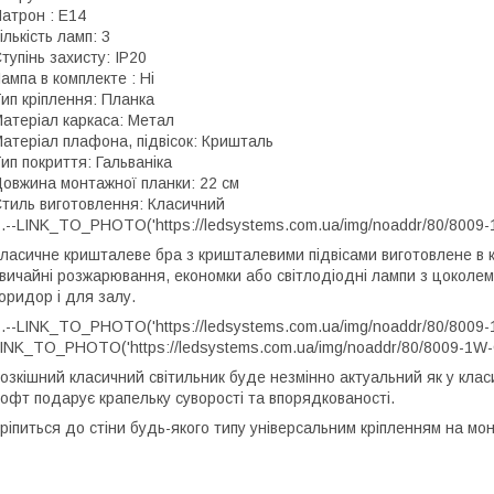
атрон : Е14
ількість ламп: 3
тупінь захисту: IP20
ампа в комплекте : Ні
ип кріплення: Планка
атеріал каркаса: Метал
атеріал плафона, підвісок: Кришталь
ип покриття: Гальваніка
овжина монтажної планки: 22 см
тиль виготовлення: Класичний
.--LINK_TO_PHOTO('https://ledsystems.com.ua/img/noaddr/80/8009-
ласичне кришталеве бра з кришталевими підвісами виготовлене в к
вичайні розжарювання, економки або світлодіодні лампи з цоколем
оридор і для залу.
.--LINK_TO_PHOTO('https://ledsystems.com.ua/img/noaddr/80/8009-
INK_TO_PHOTO('https://ledsystems.com.ua/img/noaddr/80/8009-1W-
озкішний класичний світильник буде незмінно актуальний як у класичн
офт подарує крапельку суворості та впорядкованості.
ріпиться до стіни будь-якого типу універсальним кріпленням на мо