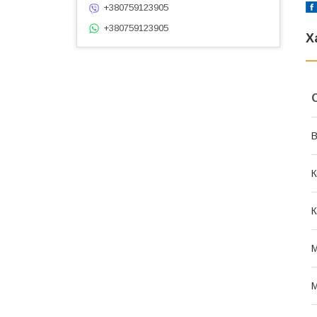
+380759123905
+380759123905
Х
В
К
К
М
М