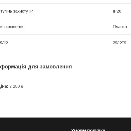
тупінь захисту IP
IP20
ип кріплення
Планка
олір
золото
нформація для замовлення
іна:
2 280 ₴
Умови покупки