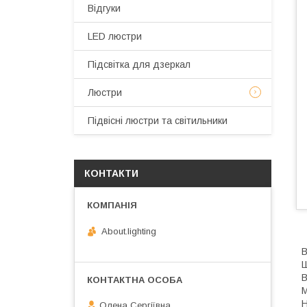
Відгуки
LED люстри
Підсвітка для дзеркал
Люстри
Підвісні люстри та світильники
КОНТАКТИ
About.lighting
В
Ш
В
М
Н
Олена Сергіївна