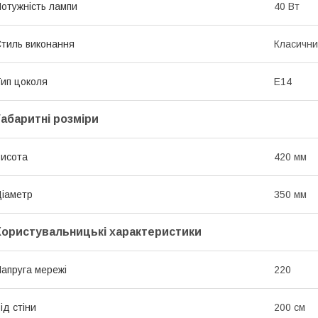
отужність лампи
40 Вт
тиль виконання
Класичн
ип цоколя
E14
Габаритні розміри
исота
420 мм
іаметр
350 мм
Користувальницькі характеристики
апруга мережі
220
ід стіни
200 см