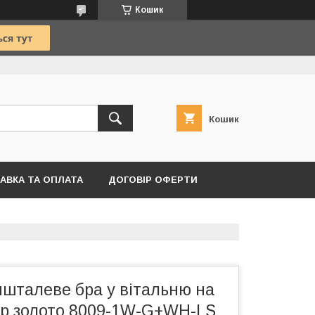
Кошик
Кошик
АВКА ТА ОПЛАТА
ДОГОВІР ОФЕРТИ
ишталеве бра у вітальню на
лір золото 8009-1W-G+WH-LS