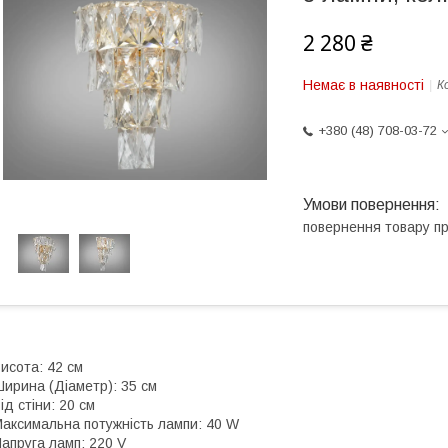
2 280 ₴
Немає в наявності
К
+380 (48) 708-03-72
повернення товару п
исота: 42 см
ирина (Діаметр): 35 см
ід стіни: 20 см
аксимальна потужність лампи: 40 W
апруга ламп: 220 V