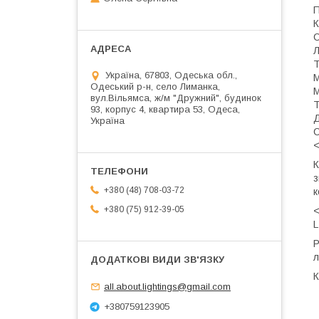
П
К
С
Л
Т
Україна, 67803, Одеська обл.,
М
Одеський р-н, село Лиманка,
М
вул.Вільямса, ж/м "Дружний", будинок
Т
93, корпус 4, квартира 53, Одеса,
Д
Україна
С
<
К
з
+380 (48) 708-03-72
к
+380 (75) 912-39-05
<
L
Р
л
К
all.about.lightings@gmail.com
+380759123905