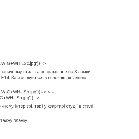
1W-G+WH-LSc.jpg'))-->
ласичному стилі та розраховане на 3 лампи:
 Е14. Застосовується в спальню, вітальню,
1W-G+WH-LSb.jpg'))--> <.--
G+WH-LSa.jpg'))-->
ому інтер'єрі, так і у квартирі студії в стилі
нтажну планку.