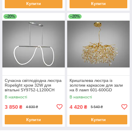
Купити
Купити
–20%
–20%
Сучасна світлодіодна люстра
Кришталева люстра із
Ropelight хром 32W для
золотим каркасом для зали
вітальні SY9752-L1200CH
на 8 ламп 601-600GD
В наявності
В наявності
3 850
4 420
₴
₴
4 830 ₴
5 540 ₴
Купити
Купити