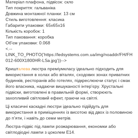
Матеріал плафона, підвісок: скло
Тип покриття: гальваніка
Довжина монтажної планки: 13 см
Стиль виготовлення: класика
Габарити упаковки: 65x65x16
Кількість коробок: 1
Тип паковання: коробка
Об'єм упаковки: 0.068
<.--
LINK_TO_PHOTO('https://ledsystems.com.ua/img/noaddr/FH/FH
012-600X1800HR-LSa.jpg'))-->
Кришт
алева
люстра преміумкласу ідеально підходить для
використання в холах або віталях, сходових зонах приватних
будинків, ресторанів або готелях, підкреслюючи статус і смак
його власника, надаючи вишуканості інтер'єру. Хрустальні
підвіски, виготовлені в правильній формі, створюють
захопливий світловий ефект, граючи на світлі.
Ці класичні каскадні люстри ідеально підійдуть для
використання в приміщеннях із висотою від двох із половиною
до п'яти, і навіть до семи метрів.
Люстра-підвіс під лампи розжарювання, економки або
світлодіодні лампи з цоколем Е14.