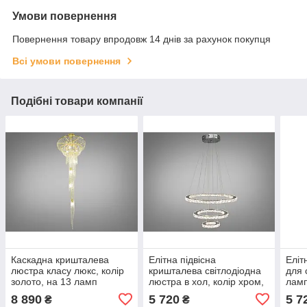
Умови повернення
Повернення товару впродовж 14 днів за рахунок покупця
Всі умови повернення
Подібні товари компанії
Каскадна кришталева
Елітна підвісна
Еліт
люстра класу люкс, колір
кришталева світлодіодна
для 
золото, на 13 ламп
люстра в хол, колір хром,
ламп
FH012-600X1800G1-LS
66 W на 10 м2 7201-8W-
400
8 890
5 720
5 7
₴
₴
580+400+200HR-LS