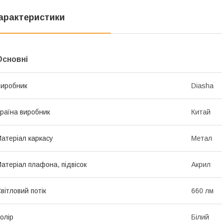
арактеристики
Основні
иробник
Diasha
раїна виробник
Китай
атеріал каркасу
Метал
атеріал плафона, підвісок
Акрил
вітловий потік
660 лм
олір
Білий