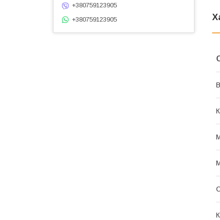
+380759123905
Х
+380759123905
В
К
М
М
С
К