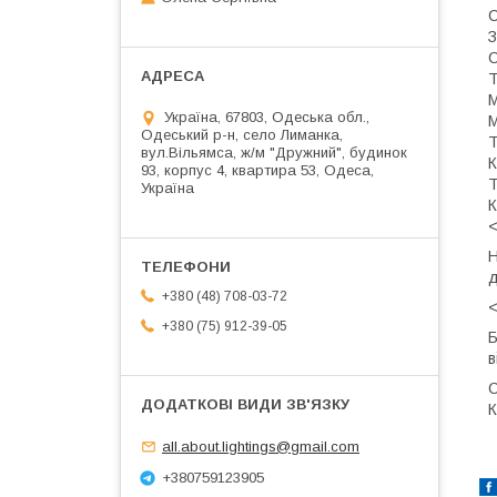
С
З
С
Т
М
Україна, 67803, Одеська обл.,
М
Одеський р-н, село Лиманка,
Т
вул.Вільямса, ж/м "Дружний", будинок
К
93, корпус 4, квартира 53, Одеса,
Т
Україна
К
<
Н
д
+380 (48) 708-03-72
<
+380 (75) 912-39-05
Б
в
С
К
all.about.lightings@gmail.com
+380759123905