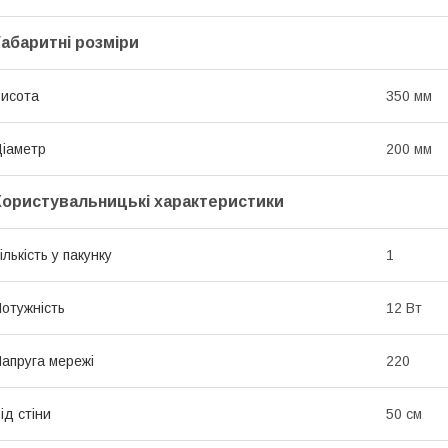
Габаритні розміри
исота
350 мм
іаметр
200 мм
Користувальницькі характеристики
ількість у пакунку
1
отужність
12 Вт
апруга мережі
220
ід стіни
50 см