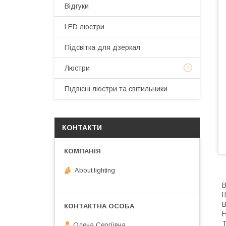
Відгуки
LED люстри
Підсвітка для дзеркал
Люстри
Підвісні люстри та світильники
КОНТАКТИ
About.lighting
В
Ш
В
Н
Т
Олена Сергіївна