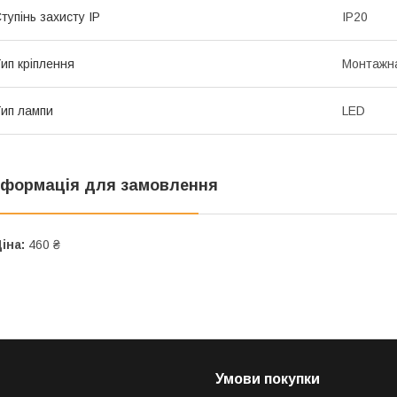
тупінь захисту IP
IP20
ип кріплення
Монтажна
ип лампи
LED
нформація для замовлення
іна:
460 ₴
Умови покупки