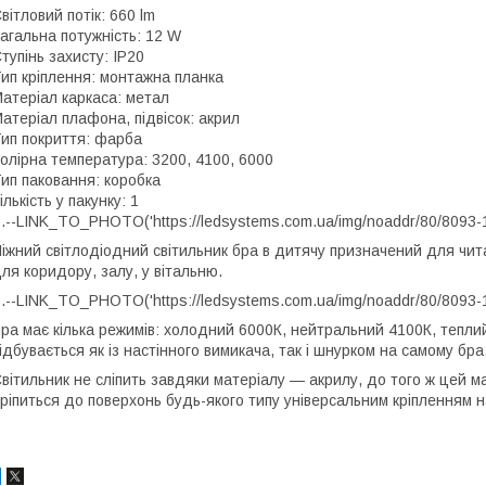
вітловий потік: 660 lm
агальна потужність: 12 W
тупінь захисту: IP20
ип кріплення: монтажна планка
атеріал каркаса: метал
атеріал плафона, підвісок: акрил
ип покриття: фарба
олірна температура: 3200, 4100, 6000
ип паковання: коробка
ількість у пакунку: 1
.--LINK_TO_PHOTO('https://ledsystems.com.ua/img/noaddr/80/8093-1
іжний світлодіодний світильник бра в дитячу призначений для чит
ля коридору, залу, у вітальню.
.--LINK_TO_PHOTO('https://ledsystems.com.ua/img/noaddr/80/8093-1
ра має кілька режимів: холодний 6000К, нейтральний 4100К, тепли
ідбувається як із настінного вимикача, так і шнурком на самому бра
вітильник не сліпить завдяки матеріалу — акрилу, до того ж цей 
ріпиться до поверхонь будь-якого типу універсальним кріпленням 