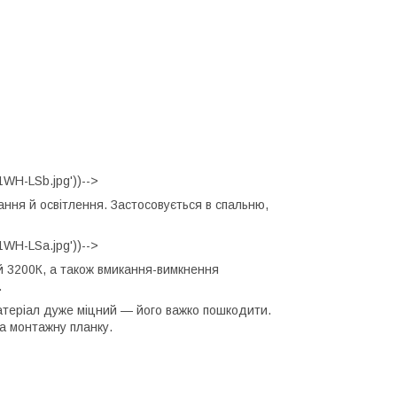
WH-LSb.jpg'))-->
ання й освітлення. Застосовується в спальню,
WH-LSa.jpg'))-->
й 3200К, а також вмикання-вимкнення
.
матеріал дуже міцний — його важко пошкодити.
на монтажну планку.