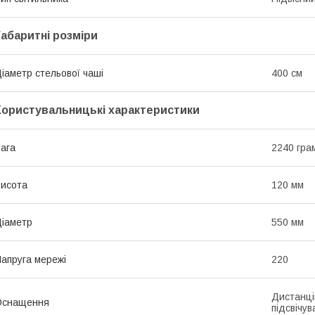
Габаритні розміри
іаметр стельової чаші
400 см
Користувальницькі характеристики
ага
2240 гра
исота
120 мм
іаметр
550 мм
апруга мережі
220
Дистанці
Оснащення
підсвічу