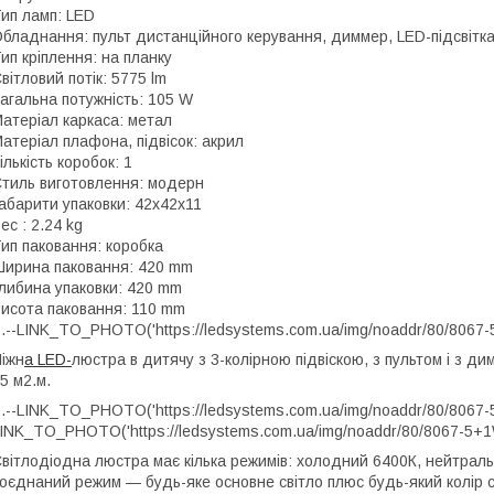
ип ламп: LED
бладнання: пульт дистанційного керування, диммер, LED-підсвітк
ип кріплення: на планку
вітловий потік: 5775 lm
агальна потужність: 105 W
атеріал каркаса: метал
атеріал плафона, підвісок: акрил
ількість коробок: 1
тиль виготовлення: модерн
абарити упаковки: 42x42x11
ес : 2.24 kg
ип паковання: коробка
ирина паковання: 420 mm
либина упаковки: 420 mm
исота паковання: 110 mm
.--LINK_TO_PHOTO('https://ledsystems.com.ua/img/noaddr/80/8067-
іжн
а LED-
люстра в дитячу з 3-колірною підвіскою, з пультом і з 
5 м2.м.
.--LINK_TO_PHOTO('https://ledsystems.com.ua/img/noaddr/80/8067-5
INK_TO_PHOTO('https://ledsystems.com.ua/img/noaddr/80/8067-5+1
вітлодіодна люстра має кілька режимів: холодний 6400К, нейтральн
оєднаний режим — будь-яке основне світло плюс будь-який колір св