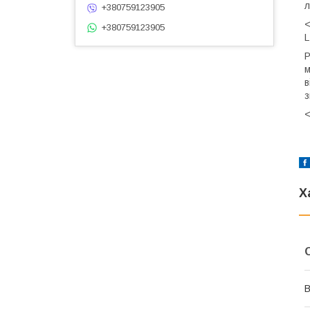
л
+380759123905
<
+380759123905
L
Р
м
в
з
<
Х
В