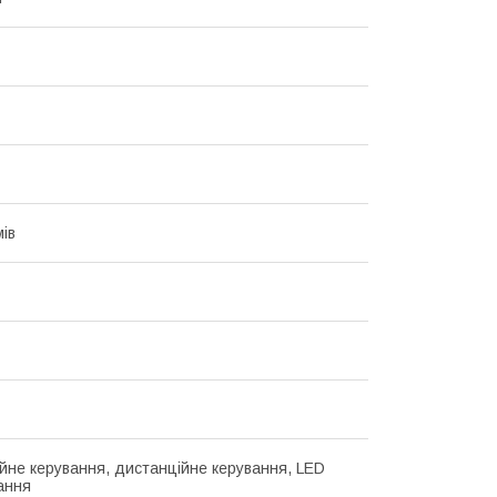
мів
йне керування, дистанційне керування, LED
вання