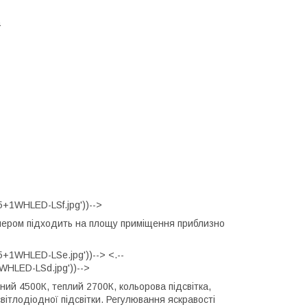
а
5+1WHLED-LSf.jpg'))-->
димером підходить на площу приміщення приблизно
+1WHLED-LSe.jpg'))--> <.--
WHLED-LSd.jpg'))-->
ий 4500К, теплий 2700К, кольорова підсвітка,
ітлодіодної підсвітки. Регулювання яскравості