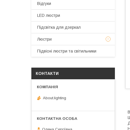
Відгуки
LED люстри
Підсвітка для дзеркал
Люстри
Підвісні люстри та світильники
КОНТАКТИ
About.lighting
В
Ш
Д
Н
Олена Сергіївна