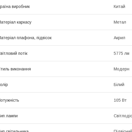
раїна виробник
Китай
атеріал каркасу
Метал
атеріал плафона, підвісок
Акрил
вітловий потік
5775 лм
тиль виконання
Модерн
олір
Білий
отужність
105 Вт
ип лампи
Світлоді
ип світильника
Підвісни