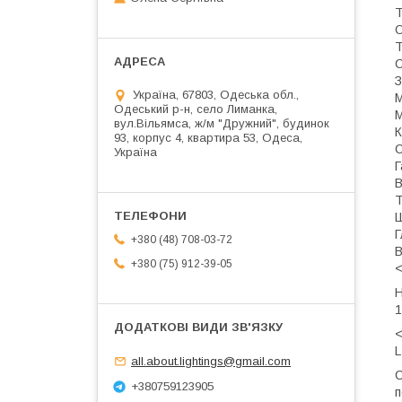
Т
О
Т
С
З
Україна, 67803, Одеська обл.,
М
Одеський р-н, село Лиманка,
М
вул.Вільямса, ж/м "Дружний", будинок
К
93, корпус 4, квартира 53, Одеса,
С
Україна
Г
В
Т
Ш
Г
+380 (48) 708-03-72
В
+380 (75) 912-39-05
<
Н
1
<
L
all.about.lightings@gmail.com
С
+380759123905
п