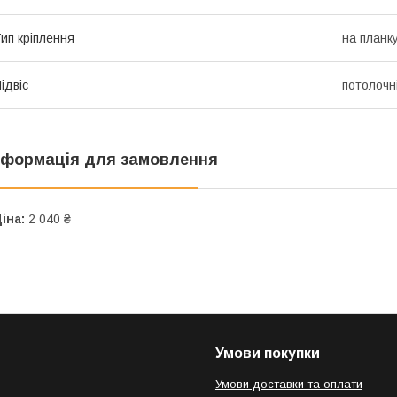
ип кріплення
на планк
ідвіс
потолочн
нформація для замовлення
іна:
2 040 ₴
Умови покупки
Умови доставки та оплати