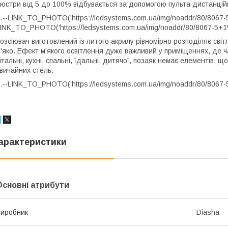
юстри від 5 до 100% відбувається за допомогою пульта дистанційн
.--LINK_TO_PHOTO('https://ledsystems.com.ua/img/noaddr/80/8067-5
INK_TO_PHOTO('https://ledsystems.com.ua/img/noaddr/80/8067-5+1
озсіювач виготовлений із литого акрилу рівномірно розподіляє сві
'яко. Ефект м'якого освітлення дуже важливий у приміщеннях, де ч
італьні, кухні, спальні, їдальні, дитячої, позаяк немає елементів, щ
вичайних стель.
.--LINK_TO_PHOTO('https://ledsystems.com.ua/img/noaddr/80/8067-
арактеристики
Основні атрибути
иробник
Diasha