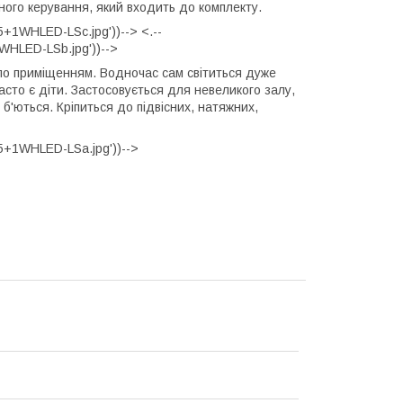
ого керування, який входить до комплекту.
+1WHLED-LSc.jpg'))--> <.--
WHLED-LSb.jpg'))-->
тло приміщенням. Водночас сам світиться дуже
асто є діти. Застосовується для невеликого залу,
о б'ються. Кріпиться до підвісних, натяжних,
5+1WHLED-LSa.jpg'))-->