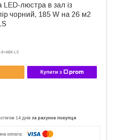
 LED-люстра в зал із
ір чорний, 185 W на 26 м2
LS
-8+4BK-LS
Купити з
ротягом 14 днів
за рахунок покупця