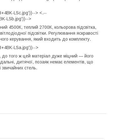
4BK-LSc.jpg'))--> <.--
K-LSb.jpg'))-->
ий 4500К, теплий 2700К, кольорова підсвітка,
ітлодіодної підсвітки. Регулювання яскравості
ого керування, який входить до комплекту.
+4BK-LSa.jpg'))-->
, до того ж цей матеріал дуже міцний — його
 їдальні, дитячої, позаяк немає елементів, що
і звичайних стель.