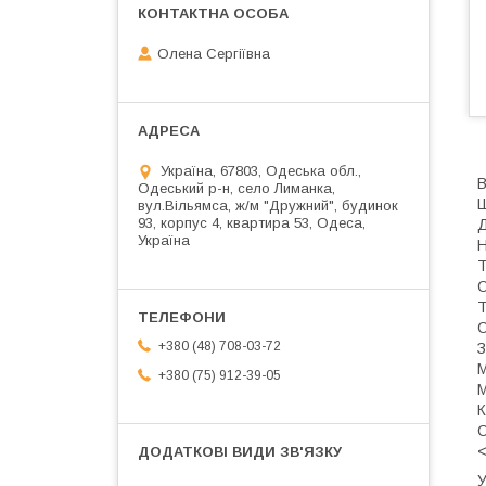
Олена Сергіївна
Україна, 67803, Одеська обл.,
В
Одеський р-н, село Лиманка,
Ш
вул.Вільямса, ж/м "Дружний", будинок
93, корпус 4, квартира 53, Одеса,
Д
Україна
Н
Т
О
Т
С
+380 (48) 708-03-72
З
М
+380 (75) 912-39-05
М
К
С
<
У