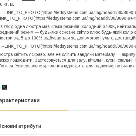
6 кв. м.
.--LINK_TO_PHOTO('https://ledsystems.com.ua/img/noaddr/80/8090-8+
INK_TO_PHOTO('https://ledsystems.com.ua/img/noaddr/80/8090-8+4B
вітлодіодна люстра має кілька режимів: холодний 6400К, нейтральн
оєднаний режим — будь-яке основне світло плюс будь-який колір св
юстри від 5 до 100% відбувається за допомогою пульта дистанційн
.--LINK_TO_PHOTO('https://ledsystems.com.ua/img/noaddr/80/8090-8
юстра світить яскраво, але не сліпить завдяки матеріалу — акрилу
ажко пошкодити. Застосовується для залу, вітальні, кухні, спальні,
'ються. Універсальне кріплення підходить для підвісних, натяжних 
арактеристики
Основні атрибути