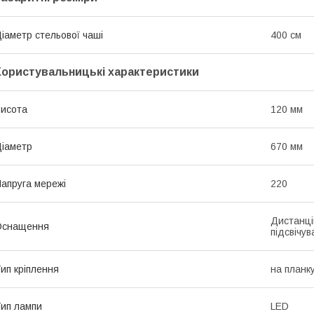
іаметр стельової чаші
400 см
Користувальницькі характеристики
исота
120 мм
іаметр
670 мм
апруга мережі
220
Дистанці
Оснащення
підсвічу
ип кріплення
на планк
ип лампи
LED