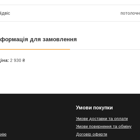
ідвіс
потолочн
нформація для замовлення
іна:
2 930 ₴
Умови покупки
Умови доставки та оплати
Умови повернення та обміну
нію
Договір оферти