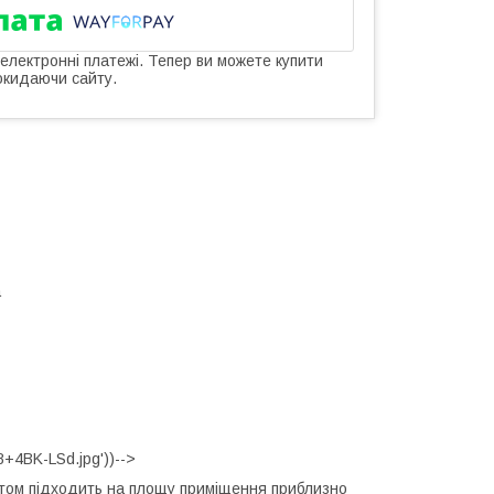
 електронні платежі. Тепер ви можете купити
окидаючи сайту.
а
+4BK-LSd.jpg'))-->
льтом підходить на площу приміщення приблизно