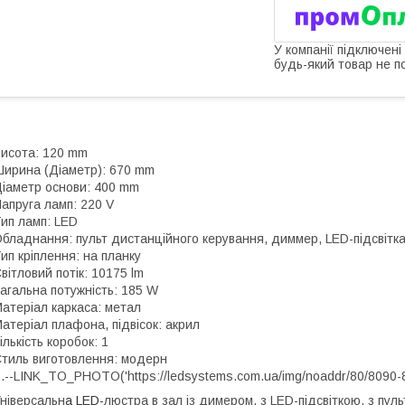
У компанії підключені
будь-який товар не п
исота: 120 mm
ирина (Діаметр): 670 mm
іаметр основи: 400 mm
апруга ламп: 220 V
ип ламп: LED
бладнання: пульт дистанційного керування, диммер, LED-підсвітк
ип кріплення: на планку
вітловий потік: 10175 lm
агальна потужність: 185 W
атеріал каркаса: метал
атеріал плафона, підвісок: акрил
ількість коробок: 1
тиль виготовлення: модерн
.--LINK_TO_PHOTO('https://ledsystems.com.ua/img/noaddr/80/8090-8
ніверсальн
а LED-
люстра в зал із димером, з LED-підсвіткою, з пу