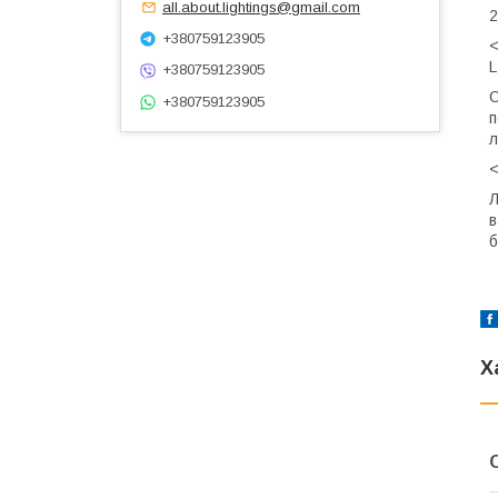
all.about.lightings@gmail.com
2
+380759123905
<
L
+380759123905
С
+380759123905
п
л
<
Л
в
б
Х