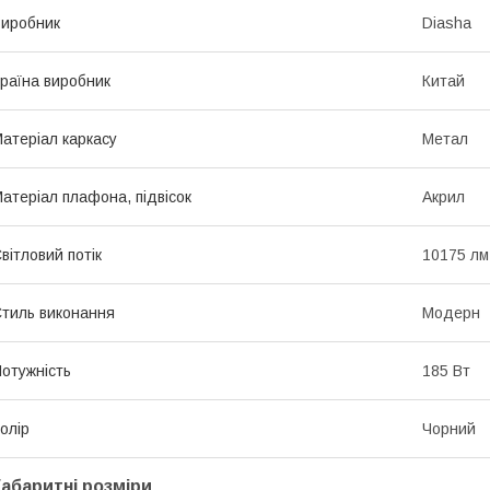
иробник
Diasha
раїна виробник
Китай
атеріал каркасу
Метал
атеріал плафона, підвісок
Акрил
вітловий потік
10175 лм
тиль виконання
Модерн
отужність
185 Вт
олір
Чорний
Габаритні розміри