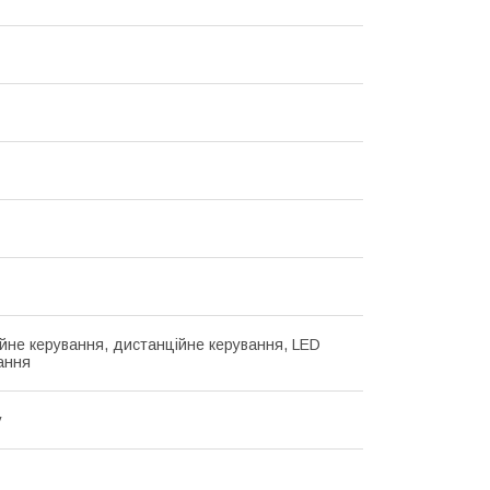
йне керування, дистанційне керування, LED
вання
у