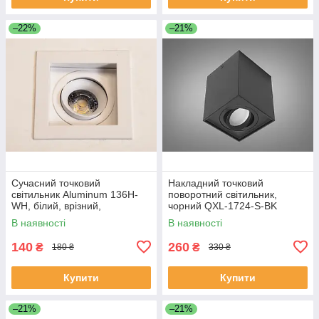
–22%
–21%
Сучасний точковий
Накладний точковий
світильник Aluminum 136H-
поворотний світильник,
WH, білий, врізний,
чорний QXL-1724-S-BK
поворотний 136H-WH
В наявності
В наявності
140
260
₴
₴
180 ₴
330 ₴
Купити
Купити
–21%
–21%