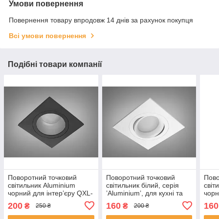
Умови повернення
Повернення товару впродовж 14 днів за рахунок покупця
Всі умови повернення
Подібні товари компанії
Поворотний точковий
Поворотний точковий
Пово
світильник Aluminium
світильник білий, серія
світ
чорний для інтер’єру QXL-
’Аluminium’, для кухні та
чорн
1757-S1-BK
ванної QXL-1758-S-WH
QXL
200
160
160
₴
₴
250 ₴
200 ₴