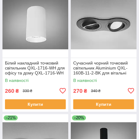
Білий накладний точковий
Сучасний чорний точковий
світильник QXL-1716-WH для
світильник Aluminium QXL-
офісу та дому QXL-1716-WH
160B-11-2-BK для вітальні
QXL-160B-11-2-BK
В наявності
В наявності
260
270
₴
₴
330 ₴
340 ₴
Купити
Купити
–21%
–20%