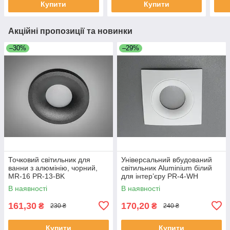
Купити
Купити
Акційні пропозиції та новинки
–30%
–29%
Точковий світильник для
Універсальний вбудований
ванни з алюмінію, чорний,
світильник Aluminium білий
MR-16 PR-13-BK
для інтер’єру PR-4-WH
В наявності
В наявності
161,30
170,20
₴
₴
230 ₴
240 ₴
Купити
Купити