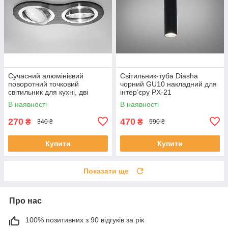
Сучасний алюмінієвий
Світильник-туба Diasha
поворотний точковий
чорний GU10 накладний для
світильник для кухні, дві
інтер’єру PX-21
лампи QXL-160B-11-2-BK+SL
В наявності
В наявності
270
470
₴
₴
340 ₴
590 ₴
Купити
Купити
Показати ще
Про нас
100% позитивних з 90 відгуків за рік