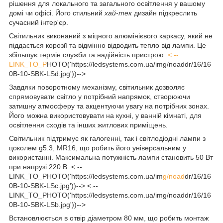
рішення для локального та загального освітлення у вашому
домі чи офісі. Його стильний
хай-тек
дизайн підкреслить
сучасний інтер'єр.
Світильник виконаний з міцного алюмінієвого каркасу, який не
піддається корозії та відмінно відводить тепло від лампи. Це
збільшує термін служби та надійність пристрою
. <.--
LINK_TO_P
HOTO('https://ledsystems.com.ua/img/noaddr/16/16
0B-10-SBK-LSd.jpg'))-->
Завдяки поворотному механізму, світильник дозволяє
спрямовувати світло у потрібний напрямок, створюючи
затишну атмосферу та акцентуючи увагу на потрібних зонах.
Його можна використовувати на кухні, у ванній кімнаті, для
освітлення сходів та інших житлових приміщень.
Світильник підтримує як галогенні, так і світлодіодні лампи з
цоколем g5.3, MR16, що робить його універсальним у
використанні. Максимальна потужність лампи становить 50 Вт
при напрузі 220 В. <.--
LINK_TO_PHOTO('https://ledsystems.com.ua/im
g/noad
dr/16/16
0B-10-SBK-LSc.jpg'))--> <.--
LINK_TO_PHOTO('https://ledsystems.com.ua/img/noaddr/16/16
0B-10-SBK-LSb.jpg'))-->
Встановлюється в отвір діаметром 80 мм, що робить монтаж