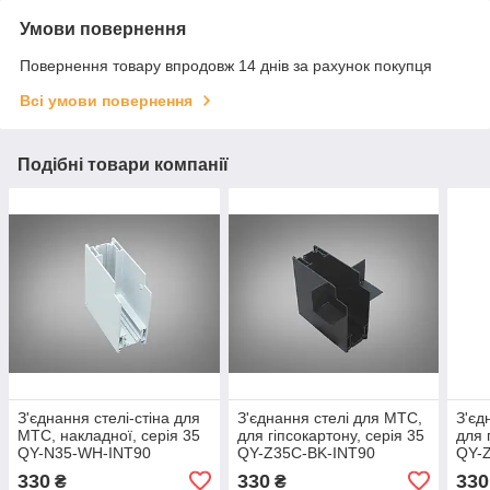
Умови повернення
Повернення товару впродовж 14 днів за рахунок покупця
Всі умови повернення
Подібні товари компанії
З'єднання стелі-стіна для
З'єднання стелі для МТС,
З'єд
МТС, накладної, серія 35
для гіпсокартону, серія 35
для 
QY-N35-WH-INT90
QY-Z35C-BK-INT90
QY-
330
330
330
₴
₴