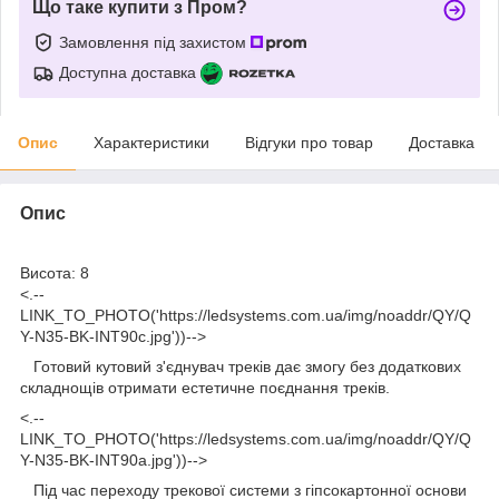
Що таке купити з Пром?
Замовлення під захистом
Доступна доставка
Опис
Характеристики
Відгуки про товар
Доставка
Опис
Висота: 8
<.--
LINK_TO_PHOTO('https://ledsystems.com.ua/img/noaddr/QY/Q
Y-N35-BK-INT90c.jpg'))-->
Готовий кутовий з'єднувач треків дає змогу без додаткових
складнощів отримати естетичне поєднання треків.
<.--
LINK_TO_PHOTO('https://ledsystems.com.ua/img/noaddr/QY/Q
Y-N35-BK-INT90a.jpg'))-->
Під час переходу трекової системи з гіпсокартонної основи