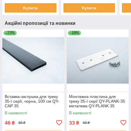
Купити
Купити
Акційні пропозиції та новинки
–23%
–18%
Вставка-заглушка для треку
Монтажна пластина для
35-ї серії, чорна, 100 см QY-
треку 35-ї серії QY-PLANK-35
CAP 35
металева QY-PLANK 35
В наявності
В наявності
46
33
₴
₴
60 ₴
40 ₴