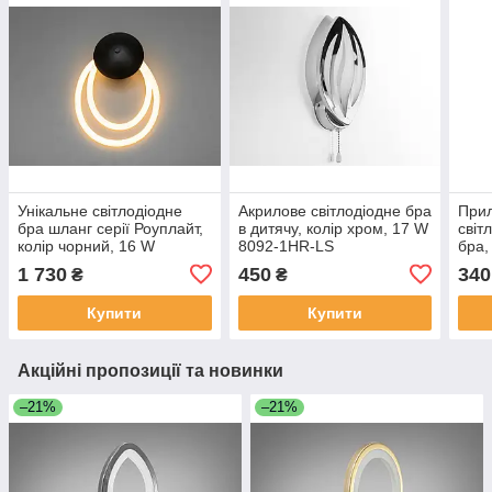
Унікальне світлодіодне
Акрилове світлодіодне бра
Прил
бра шланг серії Роуплайт,
в дитячу, колір хром, 17 W
світ
колір чорний, 16 W
8092-1HR-LS
бра,
9605BK-LS
807
1 730
450
340
₴
₴
Купити
Купити
Акційні пропозиції та новинки
–21%
–21%