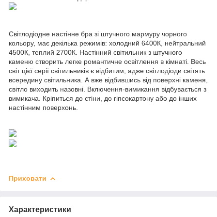
Світлодіодне настінне бра зі штучного мармуру чорного
кольору, має декілька режимів: холодний 6400К, нейтральний
4500К, теплий 2700К. Настінний світильник з штучного
каменю створить легке романтичне освітлення в кімнаті. Весь
світ цієї серії світильників є відбитим, адже світлодіоди світять
всередину світильника. А вже відбившись від поверхні каменя,
світло виходить назовні. Включення-вимикання відбувається з
вимикача. Кріпиться до стіни, до гіпсокартону або до інших
настінним поверхонь.
Приховати
Характеристики