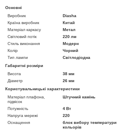
Основні
Виробник
Diasha
Країна виробник
Китай
Матеріал каркасу
Метал
Світловий потік
220 лм
Стиль виконання
Модерн
Колір
Чорний
Тип лампи
Світлодіодна
Габаритні розміри
Висота
38 мм
Діаметр
26 мм
Користувальницькі характеристики
Матеріал плафона,
Штучний камінь
підвісок
Потужність
4 Вт
Напруга мережі
220
Оснащення
блок вибору температури
кольорів