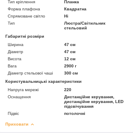
Тип кріплення
Планка
Форма плафона
Квадратна
Спрямоване світло
Ні
Тип
Люстра/Світильник
стельовий
Габаритні розміри
Ширина
47 см
Діаметр
47 см
Висота
12 см
Вага
2900 г
Діаметр стельової чаші
300 см
Користувальницькі характеристики
Напруга мережі
220
Оснащення
Дистанційне керування,
дистанційне керування, LED
підсвічування
Підвіс
потолочні
Приховати