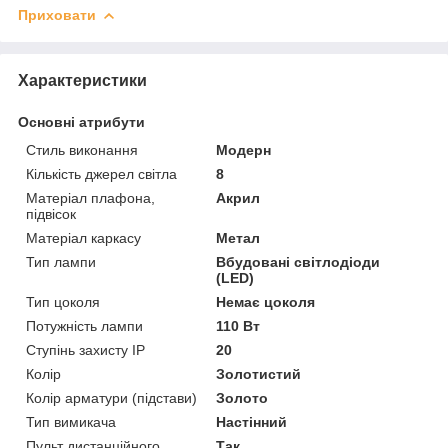
Приховати
Характеристики
Основні атрибути
Стиль виконання
Модерн
Кількість джерел світла
8
Матеріал плафона,
Акрил
підвісок
Матеріал каркасу
Метал
Тип лампи
Вбудовані світлодіоди
(LED)
Тип цоколя
Немає цоколя
Потужність лампи
110 Вт
Ступінь захисту IP
20
Колір
Золотистий
Колір арматури (підстави)
Золото
Тип вимикача
Настінний
Пульт дистанційного
Так