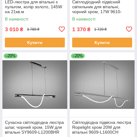
LED-люстра для вітальні з
Світлодіодний підвісний
пультом, колір золото, 145W
світильник для вітальні,
на 21кв.м
чорний хром, 17W 9610-
1500BHR
В наявності
В наявності
3 010
1 370
₴
₴
3 780 ₴
1 720 ₴
Купити
Купити
–20%
–20%
Сучасна світлодіодна люстра
Світлодіодна підвісна люстра
шлаг, чорний хром, 15W для
Ropelight хром 20W для
вітальні SY9609-L1200BHR
вітальні 9609-L1600CH