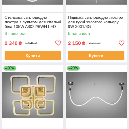
Стельова світлодіодна
Підвісна світлодіодна люстра
люстра з пультом для спальні
для кухні золотого кольору,
біла 105W A8022/6WH LED
9W 3001/3G
3color dimmer
В наявності
В наявності
2 340
2 150
₴
₴
2 940 ₴
2 700 ₴
Купити
Купити
–20%
–20%