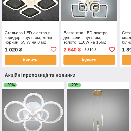
Стельова LED люстра в
Елегантна LED люстра
Стел
коридор з пультом, колір
для зали з пультом,
спал
чорний, 55 W на 8 м2
золото, 110W на 15м2
біли
AS8060-4BKDIM-LS
A8060-4+4GDIM-LS
S80
1 020
2 640
1 8
₴
₴
3 310 ₴
Купити
Купити
Акційні пропозиції та новинки
–20%
–20%