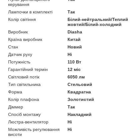
керування
Лампочки в комплекті
Так
Колір світіння
Білий-нейтральний/Теплий
жовтий/Білий-холодний
Виробник
Diasha
Країна виробник
Китай
Стан
Новий
Датчик руху
Ні
Потужність
110 Вт
Гарантійний термін
12 міс
Світловий потік
6050 лм
Тип світильника
Стельовий
Форма
Квадратна
Колір плафона
Золотистий
Діммер
Так
Спосіб монтажу
Накладний
Люстра-вентилятор
Ні
Можливість регулювання
Ні
висоти