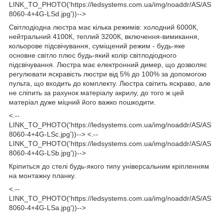
LINK_TO_PHOTO('https://ledsystems.com.ua/img/noaddr/AS/AS
8060-4+4G-LSd.jpg'))-->
Світлодіодна люстра має кілька режимів: холодний 6000К,
нейтральний 4100К, теплий 3200К, включення-вимикання,
кольорове підсвічування, суміщений режим - будь-яке
основне світло плюс будь-який колір світлодіодного
підсвічування. Люстра має електронний димер, що дозволяє
регулювати яскравість люстри від 5% до 100% за допомогою
пульта, що входить до комплекту. Люстра світить яскраво, але
не сліпить за рахунок матеріалу акрилу, до того ж цей
матеріал дуже міцний його важко пошкодити.
<.--
LINK_TO_PHOTO('https://ledsystems.com.ua/img/noaddr/AS/AS
8060-4+4G-LSc.jpg'))--> <.--
LINK_TO_PHOTO('https://ledsystems.com.ua/img/noaddr/AS/AS
8060-4+4G-LSb.jpg'))-->
Кріпиться до стелі будь-якого типу універсальним кріпленням
на монтажну планку.
<.--
LINK_TO_PHOTO('https://ledsystems.com.ua/img/noaddr/AS/AS
8060-4+4G-LSa.jpg'))-->