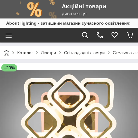
About lighting - затишний магазин сучасного освітлення: л
Каталог
Люстри
Світлодіодні люстри
Стельова лю
–20%