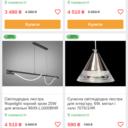
В наявності
В наявності
3 490
4 510
₴
₴
4 380 ₴
5 660 ₴
Купити
Купити
–20%
–20%
Світлодіодна люстра
Сучасна світлодіодна люстра
Ropelight чорний хром 20W
для інтер’єру, 6W, метал і
для вітальні 9609-L1600BHR
скло 7076/1HR
В наявності
В наявності
4 510
590
₴
₴
5 660 ₴
740 ₴