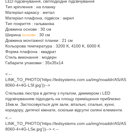
LED підсвічування, світлодіодне підсвічування
Тип кріплення : на планку
Матеріал каркасу : метал
Матеріал плафона, підвісок : акрил
Тип покриття : гальваніка
Довжина основи : 30 см
Ширина
основи
: 30 см
Довжина монтажної планки : 21 см
Кольорова температура : 3200 K, 4100 K, 6000 K
Форма плафона : квадрат
Стиль виконання : модерн
Габарити упаковки : 35x35x14
<.--
LINK_TO_PHOTO('https://ledsystems.com.ua/img/noaddr/AS/AS
8060-4+4G-LSf.jpg'))-->
Стельова люстра в дитячу з пультом, диммером і LED
підсвічуванням підходить на площу приміщення приблизно
16кв.м. Застосовується для зали, вітальні, спальні, кухні,
коридору, дитячої кімнати, оскільки відсутні скляні елементи.
<.--
LINK_TO_PHOTO('https://ledsystems.com.ua/img/noaddr/AS/AS
8060-4+4G-LSe.jpg'))--> <.--