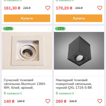
161,30
170,20
₴
₴
230 ₴
240 ₴
Купити
Купити
–22%
–21%
Сучасний точковий
Накладний точковий
світильник Aluminum 136H-
поворотний світильник,
WH, білий, врізний,
чорний QXL-1724-S-BK
поворотний 136H-WH
В наявності
В наявності
140
260
₴
₴
180 ₴
330 ₴