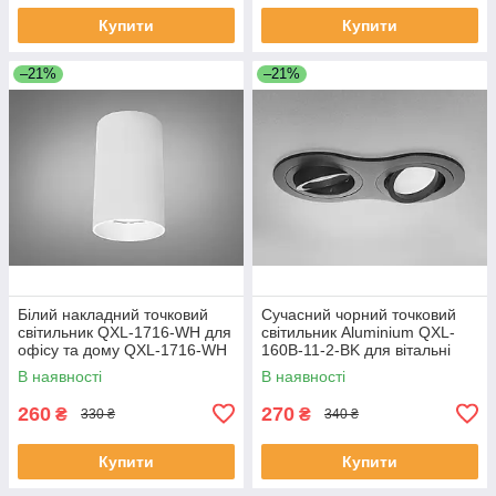
Купити
Купити
–21%
–21%
Білий накладний точковий
Сучасний чорний точковий
світильник QXL-1716-WH для
світильник Aluminium QXL-
офісу та дому QXL-1716-WH
160B-11-2-BK для вітальні
QXL-160B-11-2-BK
В наявності
В наявності
260
270
₴
₴
330 ₴
340 ₴
Купити
Купити