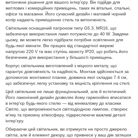
витончене рішення для вашого інтер'єру. Він підійде для
житлових і комерційних приміщень, таких як вітальні, спальні,
офіси та магазини. Його сучасний дизайн і матовий чорний
колір надають приміщенню стиль та витонченість.
Світильник оснащений патроном типу G5.3, MR16, що
забезпечує використання ламп потужністю до 40 W. Завдяки
цьому, ви можете легко підібрати потрібне освітлення для
будь-якої кімнати. Він працює від стандартної мережі
напругою 220 V та має ступінь захисту IP20, що робить його
безпечним для використання у більшості приміщень.
Корпус світильника виготовлений з міцного металу, що
гарантує довговічність та надійність. Монтаж здійснюється за
допомогою монтажної планки, довжина якої складає 7.4 см,
що забезпечує легку установку та міцність кріплення на стелі.
Цей світильник не лише функціональний, але й естетичний.
Його лаконічний дизайн дозволяє йому гармонійно вписатися
в інтер'єр будь-якого стилю — від мінімалізму до класики.
Світло, що випромінюється світлодіодною лампою, створює
м'яку та приємну атмосферу, підкреслюючи важливі деталі
інтер'єру.
Обираючи цей світильник, ви отримуєте не просто джерело
світла, але й елемент декору, що привнесе у ваш дім затишок