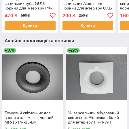
світильник туба GU10
світильник Aluminium
світ
чорний для інтер’єру PX-
чорний для інтер’єру QXL-
чорн
17
1757-S1-BK
QXL
470
200
160
₴
₴
590 ₴
250 ₴
Купити
Купити
Акційні пропозиції та новинки
–30%
–29%
Точковий світильник для
Універсальний вбудований
ванни з алюмінію, чорний,
світильник Aluminium білий
MR-16 PR-13-BK
для інтер’єру PR-4-WH
В наявності
В наявності