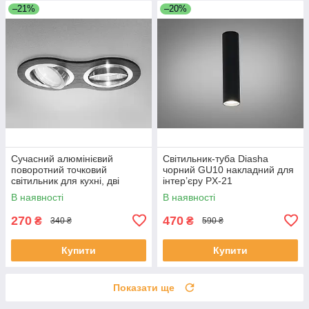
–21%
–20%
Сучасний алюмінієвий
Світильник-туба Diasha
поворотний точковий
чорний GU10 накладний для
світильник для кухні, дві
інтер’єру PX-21
лампи QXL-160B-11-2-BK+SL
В наявності
В наявності
270
470
₴
₴
340 ₴
590 ₴
Купити
Купити
Показати ще